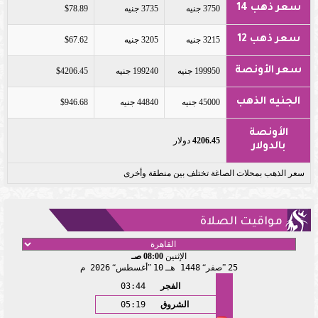
سعر ذهب 14
3750 جنيه
3735 جنيه
$78.89
سعر ذهب 12
3215 جنيه
3205 جنيه
$67.62
سعر الأونصة
199950 جنيه
199240 جنيه
$4206.45
الجنيه الذهب
45000 جنيه
44840 جنيه
$946.68
الأونصة
4206.45
دولار
بالدولار
سعر الذهب بمحلات الصاغة تختلف بين منطقة وأخرى
مواقيت الصلاة
الإثنين
08:00 صـ
25
صفر
1448 هـ
10
أغسطس
2026 م
الفجر
03:44
الشروق
05:19