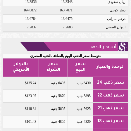
ريال سعودى
13.3548
13.3836
دينار كويتى
163.7071
164.0872
درهم اماراتى
13.6475
13.6784
اليوان الصينى
7.2683
7.2837
أسعار الذهب
متوسط سعر الذهب اليوم بالصاغة بالجنيه المصري
سعر
سعر
بالدولار
الوحدة والعيار
البيع
الشراء
الأمريكي
سعر ذهب 24
6430 جنيه
6405 جنيه
$135.24
سعر ذهب 22
5895 جنيه
5870 جنيه
$123.97
سعر ذهب 21
5625 جنيه
5605 جنيه
$118.34
سعر ذهب 18
4820 جنيه
4805 جنيه
$101.43