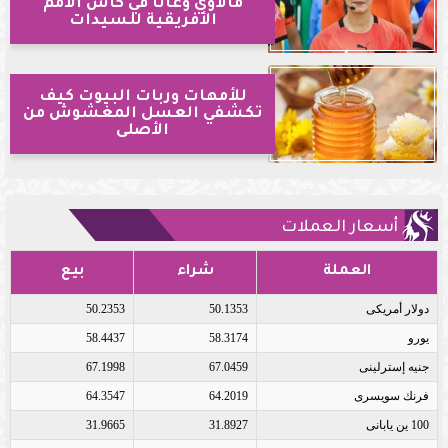
مالاوي وغانا في كأس الأمم
الأفريقية للسيدات
للأمهات وربات البيوت كيف
تكشفي العسل المغشوش من
الأصلى
أسعار العملات
العملة
شراء
بيع
دولار أمريكى
50.1353
50.2353
يورو
58.3174
58.4437
جنيه إسترلينى
67.0459
67.1998
فرنك سويسرى
64.2019
64.3547
100 ين يابانى
31.8927
31.9665