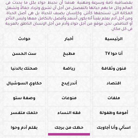
بمصداقية تامة وسرعة ومهنية. هدفنا أن نحيط حواء بكل ما يحدث فى
العالم وكل ما يهم حياتها بالتفصيل من أجل أن تشرق وتزداد جمالاً وتشغل
المكانة التى تستحقها كأنثى وكإنسان يضيف للحياة بل هى أصل الحياة.
ومن أجل آدم يعلم يقيناً أنه يكون أسعد وأفضل بالتكامل معها وليس التأخر
أو التناقض. نحن موقع من أجل حواء وآدم من أجل الإنسان الناطق بالعربية
فى كل مكان.
الرئيسية
أخبار
حوادث
أنا حوا TV
مطبخ
ست الحسن
فنون وثقافة
رياضة
صحتك بالدنيا
اقتصاد
أندر إيدج
حكاوي السوشيال
ملفات
منوعات
وصفة ستو
أمومة وطفولة
فقه النساء
حلمك متفسر
اسألي وأنا أجاوبك
حظك من برجك
بقلم آدم وحوا