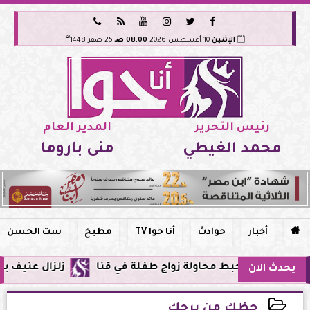






هـ
الإثنين
10 أغسطس 2026
08:00 صـ
25 صفر 1448
رئيس التحرير
المدير العام
محمد الغيطي
منى باروما

أخبار
حوادث
أنا حوا TV
مطبخ
ست الحسن
حبط محاولة زواج طفلة في قنا
زلزال عنيف بقوة 7 درجات يضرب سواحل الفلبين وحزام النار يهتز من جديد
يحدث الآن
حظك من برجك