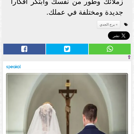
زملائك وطور من نفسك وابتكر أفكاراً
جديدة ومختلفة في عملك.
برج الجدي
⇧