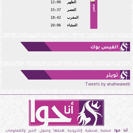
الظهر
12:00
مصر
العصر
15:37
المغرب
18:42
العشاء
20:06
الفيس بوك
تويتر
Tweets by anahwaweb
أنا حوا
منصة صحفية إلكترونيه هدفها وصول الخبر والمعلومات