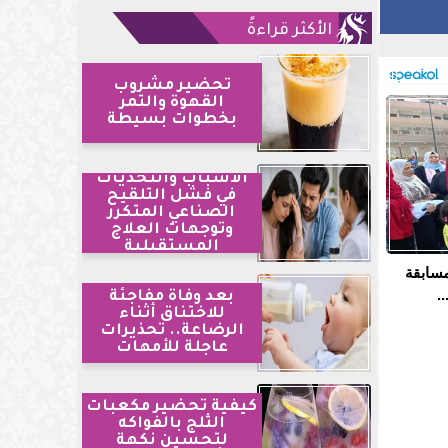
الأكثر قراءةً
تحضير مشروب
القهوة والتمر
بخطوات بسيطة
الأسباب والتحديات
في فشل التلقيح
الصناعي المتكرر
وتوجهات العلاج
المستقبلية
مسابقة
.
بعد وفاة مفاجئة
للاختناق أثناء
الرضاعة.. تحذيرات
عاجلة للأمهات
كيفية تحضير مكعبات
الثلج بالفواكه
لتحسين نكهة