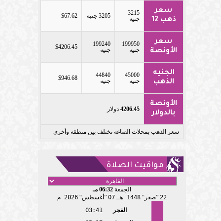
سعر
3215
3205 جنيه
$67.62
جنيه
ذهب 12
سعر
199240
199950
$4206.45
جنيه
جنيه
الأونصة
الجنيه
44840
45000
$946.68
جنيه
جنيه
الذهب
الأونصة
4206.45
دولار
بالدولار
سعر الذهب بمحلات الصاغة تختلف بين منطقة وأخرى
مواقيت الصلاة
الجمعة
06:32 مـ
22
صفر
1448 هـ
07
أغسطس
2026 م
الفجر
03:41