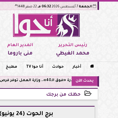
هـ
الجمعة
7 أغسطس 2026
06:32 مـ
22 صفر 1448
رئيس التحرير
المدير العام
محمد الغيطي
منى باروما

أخبار
حوادث
أنا حوا TV
مطبخ
مبادرة «فوق الـ40».. وزارة العمل توفر فرص توظيف لأصحاب الخبرات
يحدث الآن
حظك من برجك
2026-06-24 23:00:48
برج الحوت (24 يونيو): حافظ على المكاسب التي حققتها