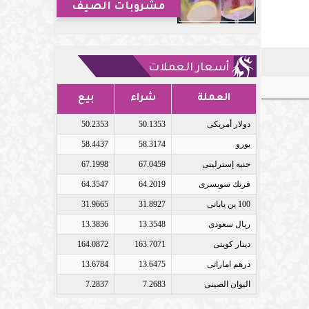
مشروبات الصيف
أسعار العملات
العملة
شراء
بيع
دولار أمريكى
50.1353
50.2353
يورو
58.3174
58.4437
جنيه إسترلينى
67.0459
67.1998
فرنك سويسرى
64.2019
64.3547
100 ين يابانى
31.8927
31.9665
ريال سعودى
13.3548
13.3836
دينار كويتى
163.7071
164.0872
درهم اماراتى
13.6475
13.6784
اليوان الصينى
7.2683
7.2837