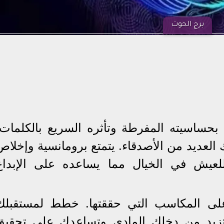
برج الحوت
بحساسيته المفرطة وتأثره السريع بالكلمات.
لعديد من الأصدقاء. يتمتع برومانسية وإخلاص
للعيش في الخيال مما يساعده على الإبداع
لى المكاسب التي حققتها. خطط لمستقبلك
ة تزيد من دخلك المادي وتساعدك على تحقيق