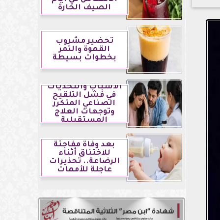
الصيف الحارة
تحضير مشروب
القهوة والتمر
بخطوات بسيطة
الأسباب والتحديات
في فشل التلقيح
الصناعي المتكرر
وتوجهات العلاج
المستقبلية
بعد وفاة مفاجئة
للاختناق أثناء
الرضاعة.. تحذيرات
عاجلة للأمهات