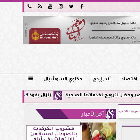






اقتصاد
أندر إيدج
حكاوي السوشيال

خدماتها الصحية
زلزال بقوة 5.9 ريختر يشعر به سكان القاهرة وعدة محافظات.. مركزه شرق البحر المتوسط
بتوقيت القاهرة
آخر الأخبار
مشروب الكركديه
بالصودا.. لمسة من
الانتعاش في أيام