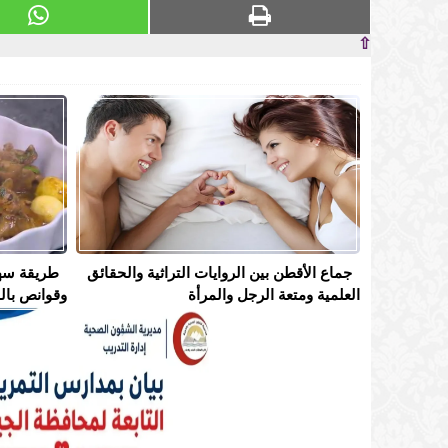
⇧
جماع الأقطن بين الروايات التراثية والحقائق
طريقة سه
العلمية ومتعة الرجل والمرأة
وقوانص بال