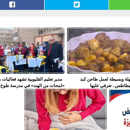
لة وبسيطة لعمل طاجن كبد
مدير تعليم القليوبية تشهد فعاليات 
بطاطس.. تعرفي عليها
«لمحات من الهند» في مدرسة طوخ..