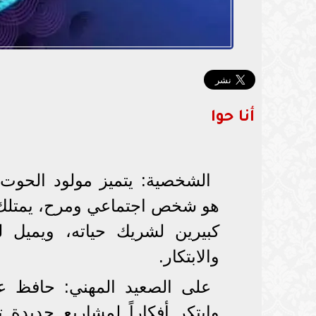
أنا حوا
الشخصية: يتميز مولود الحوت 
هو شخص اجتماعي ومرح، يمتلك ا
كبيرين لشريك حياته، ويميل 
والابتكار.
على الصعيد المهني: حافظ ع
وابتكر أفكاراً لمشاريع جديد