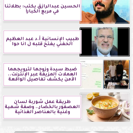
الحسين عبدالرازق يكتب: بطلاتنا
في مربع الكبار!
طبيب الإنسانية أ.د عبد العظيم
الحفني يفتح قلبه ل انا حوا
ضبط سيدة وزوجها لترويجهما
العملات المزيفة عبر الإنترنت..
الأمن يكشف تفاصيل الواقعة
طريقة عمل شوربة لسان
العصفور بالخضار.. وصفة شهية
وغنية بالعناصر الغذائية