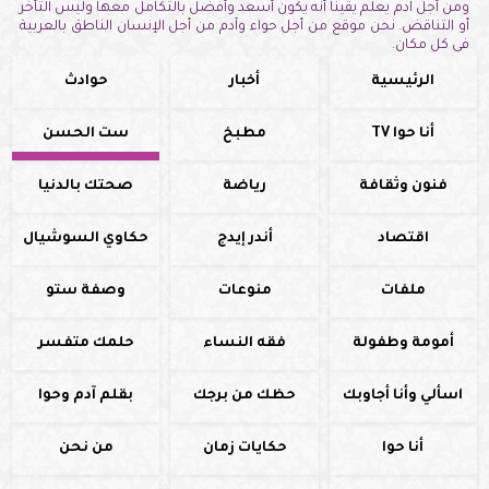
ومن أجل آدم يعلم يقيناً أنه يكون أسعد وأفضل بالتكامل معها وليس التأخر
أو التناقض. نحن موقع من أجل حواء وآدم من أجل الإنسان الناطق بالعربية
فى كل مكان.
الرئيسية
أخبار
حوادث
أنا حوا TV
مطبخ
ست الحسن
فنون وثقافة
رياضة
صحتك بالدنيا
اقتصاد
أندر إيدج
حكاوي السوشيال
ملفات
منوعات
وصفة ستو
أمومة وطفولة
فقه النساء
حلمك متفسر
اسألي وأنا أجاوبك
حظك من برجك
بقلم آدم وحوا
أنا حوا
حكايات زمان
من نحن