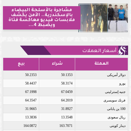
مشاجرة بالأسلحة البيضاء
بالإسكندرية.. الأمن يكشف
ملابسات فيديو معاكسة فتاة
ويضبط 4...
أسعار العملات
العملة
شراء
بيع
دولار أمريكى
50.1353
50.2353
يورو
58.3174
58.4437
جنيه إسترلينى
67.0459
67.1998
فرنك سويسرى
64.2019
64.3547
100 ين يابانى
31.8927
31.9665
ريال سعودى
13.3548
13.3836
دينار كويتى
163.7071
164.0872