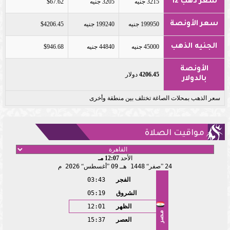
سعر ذهب 12
3215 جنيه
3205 جنيه
$67.62
سعر الأونصة
199950 جنيه
199240 جنيه
$4206.45
الجنيه الذهب
45000 جنيه
44840 جنيه
$946.68
الأونصة
4206.45
دولار
بالدولار
سعر الذهب بمحلات الصاغة تختلف بين منطقة وأخرى
مواقيت الصلاة
الأحد
12:07 مـ
24
صفر
1448 هـ
09
أغسطس
2026 م
الفجر
03:43
الشروق
05:19
الظهر
12:01
مصر
العصر
15:37