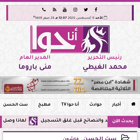






هـ
الأحد
9 أغسطس 2026
12:07 مـ
24 صفر 1448
رئيس التحرير
المدير العام
محمد الغيطي
منى باروما

أخبار
حوادث
أنا حوا TV
مطبخ
ست الحسن
لماذا وصل تنبيه زلزال جوجل ف
يحدث الآن
ست الحسن
فاشون