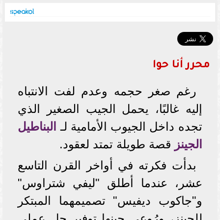
محرر أنا حوا
رغم صغر حجمه وعدم لفت الانتباه
إليه غالبًا، يحمل الجيب الصغير الذي
تجده داخل الجيوب الأمامية لـ
البناطيل
الجينز
قصة طويلة تمتد لعقود.
بدأت فكرته في أواخر القرن التاسع
عشر، عندما أطلق "ليفي شتراوس"
و"جاكوب ديفيس" تصميمهما المبتكر
للجينز، ورُوعي حينها توفير حل عملي