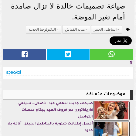
صياغة تصميمات خالدة لا تزال صامدة
أمام تغير الموضة.
البناطيل الجينز
متانة القماش
التكنولوجيا الحديثة
⇧
موضوعات متعلقة
صيحات جديدة لتهاني عيد الأضحى.. سيلفي
كاريكاتوري مع خروف العيد يجتاح منصات
التواصل
أفضل إطلالات شتوية بالبناطيل الجينز.. أناقة بلا
حدود