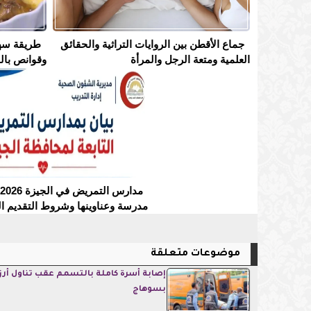
جماع الأقطن بين الروايات التراثية والحقائق
طريقة سه
العلمية ومتعة الرجل والمرأة
وقوانص بال
مدرسة وعناوينها وشروط التقديم ال
موضوعات متعلقة
إصابة أسرة كاملة بالتسمم عقب تناول أرز
بسوهاج