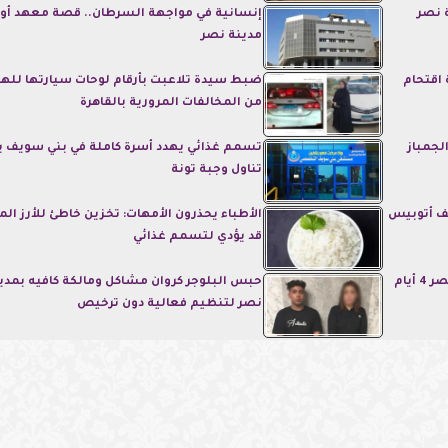
 نصر
إنسانية في مواجهة السرطان.. قصة معهد أور
مدينة نصر
اقتحام
ضبط سيدة تلاعبت بأرقام لوحات سيارتها لله
من المخالفات المرورية بالقاهرة
لجمباز
تسمم غذائي يهدد أسرة كاملة في بني سويف ب
تناول وجبة تونة
ف أتوبيس
الأطباء يحذرون الأمهات: تخزين خاطئ للأرز ال
قد يؤدي لتسمم غذائي
حبس متهم بسرقة حقيبة سيدة بمدينة نصر 4 أيام
حبس البلوجر كروان مشاكل ومالكة كافيه بمدي
نصر لتنظيم فعالية دون ترخيص