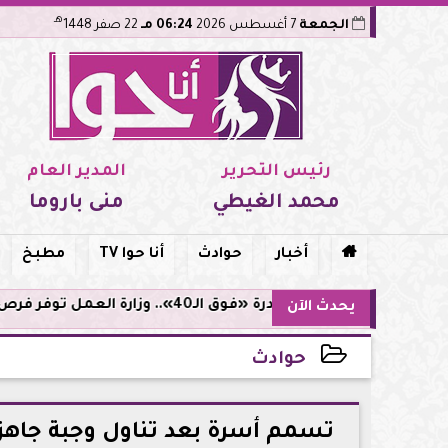
هـ
الجمعة
7 أغسطس 2026
06:24 مـ
22 صفر 1448
رئيس التحرير
المدير العام
محمد الغيطي
منى باروما

أخبار
حوادث
أنا حوا TV
مطبخ
مبادرة «فوق الـ40».. وزارة العمل توفر فرص توظيف لأصحاب الخبرات
يحدث الآن
حوادث
2026-06-21 16:51:30
تسمم أسرة بعد تناول وجبة جاهز