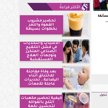
الأكثر قراءةً
مسابقة
.
تحضير مشروب
القهوة والتمر
بخطوات بسيطة
الأسباب والتحديات
في فشل التلقيح
الصناعي المتكرر
وتوجهات العلاج
المستقبلية
بعد وفاة مفاجئة
للاختناق أثناء
الرضاعة.. تحذيرات
عاجلة للأمهات
قب تناول
كيفية تحضير مكعبات
الثلج بالفواكه
لتحسين نكهة