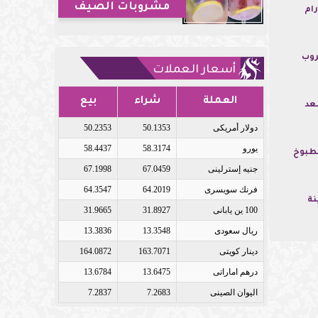
مشروبات الصيف
ام
روب
أسعار العملات
العملة
شراء
بيع
عد
دولار أمريكى
50.1353
50.2353
يورو
58.3174
58.4437
مطبوخ
جنيه إسترلينى
67.0459
67.1998
فرنك سويسرى
64.2019
64.3547
نة
100 ين يابانى
31.8927
31.9665
ريال سعودى
13.3548
13.3836
دينار كويتى
163.7071
164.0872
درهم اماراتى
13.6475
13.6784
اليوان الصينى
7.2683
7.2837