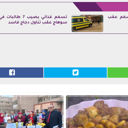
تسمم عقب
تسمم غذائي يصيب 7 طالبات ف
سوهاج عقب تناول دجاج فاسد