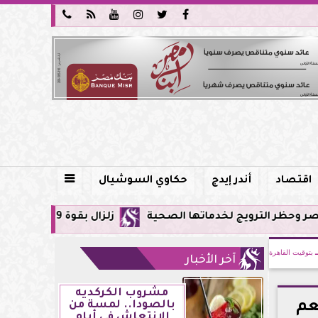






اقتصاد
أندر إيدج
حكاوي السوشيال

يج لخدماتها الصحية
زلزال بقوة 5.9 ريختر يشعر به سكان القاهرة وعدة محافظات.. مركزه شرق البحر المتوسط
بتوقيت القاهرة
آخر الأخبار
مشروب الكركديه
عم
بالصودا.. لمسة من
الانتعاش في أيام