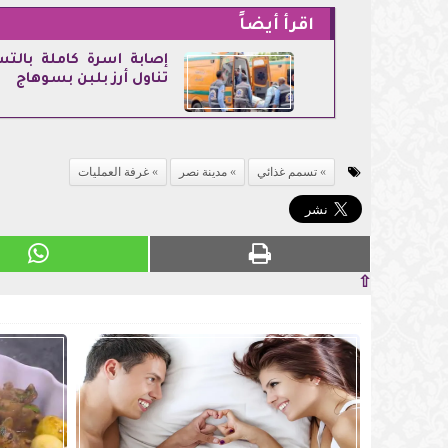
اقرأ أيضاً
إصابة أسرة كاملة بال
تناول أرز بلبن بسوهاج
تسمم غذائي
مدينة نصر
غرفة العمليات
⇧