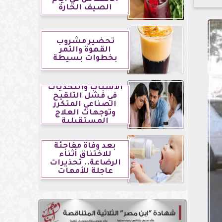
الصيف الحارة
تحضير مشروب
القهوة والتمر
بخطوات بسيطة
الأسباب والتحديات
في فشل التلقيح
الصناعي المتكرر
وتوجهات العلاج
المستقبلية
بعد وفاة مفاجئة
للاختناق أثناء
الرضاعة.. تحذيرات
عاجلة للأمهات