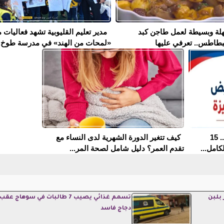
لة وبسيطة لعمل طاجن كبد
مدير تعليم القليوبية تشهد فعاليات 
بطاطس.. تعرفي عليها
«لمحات من الهند» في مدرسة طوخ..
مدارس التمريض في الجيزة 2026.. 15
كيف تتغير الدورة الشهرية لدى النساء مع
كامل...
تقدم العمر؟ دليل شامل لصحة المر...
 بلبن
تسمم غذائي يصيب 7 طالبات في سوهاج ع
دجاج فاسد