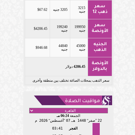
سعر
3215
3205 جنيه
$67.62
جنيه
ذهب 12
سعر
199240
199950
$4206.45
جنيه
جنيه
الأونصة
الجنيه
44840
45000
$946.68
جنيه
جنيه
الذهب
الأونصة
4206.45
دولار
بالدولار
سعر الذهب بمحلات الصاغة تختلف بين منطقة وأخرى
مواقيت الصلاة
الجمعة
06:24 مـ
22
صفر
1448 هـ
07
أغسطس
2026 م
الفجر
03:41