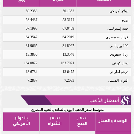
العملة
شراء
بيع
دولار أمريكى
50.1353
50.2353
يورو
58.3174
58.4437
جنيه إسترلينى
67.0459
67.1998
فرنك سويسرى
64.2019
64.3547
100 ين يابانى
31.8927
31.9665
ريال سعودى
13.3548
13.3836
دينار كويتى
163.7071
164.0872
درهم اماراتى
13.6475
13.6784
اليوان الصينى
7.2683
7.2837
أسعار الذهب
متوسط سعر الذهب اليوم بالصاغة بالجنيه المصري
سعر
سعر
بالدولار
الوحدة والعيار
البيع
الشراء
الأمريكي