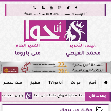






هـ
الإثنين
10 أغسطس 2026
06:11 صـ
25 صفر 1448
رئيس التحرير
المدير العام
محمد الغيطي
منى باروما

أخبار
حوادث
أنا حوا TV
مطبخ
ست الحسن
حبط محاولة زواج طفلة في قنا
زلزال عنيف بقوة 7 درجات يضرب سواحل الفلبين وحزام النار يهتز من جديد
يحدث الآن
حظك من برجك