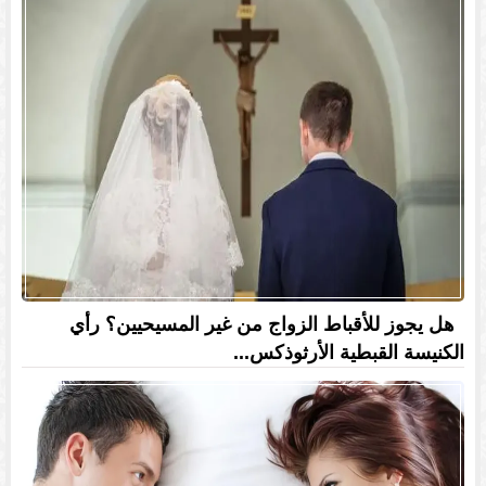
هل يجوز للأقباط الزواج من غير المسيحيين؟ رأي
الكنيسة القبطية الأرثوذكس...