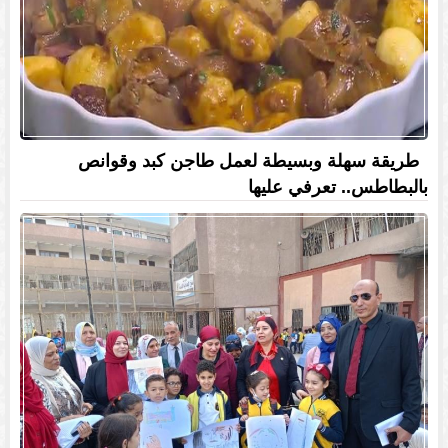
طريقة سهلة وبسيطة لعمل طاجن كبد وقوانص
بالبطاطس.. تعرفي عليها