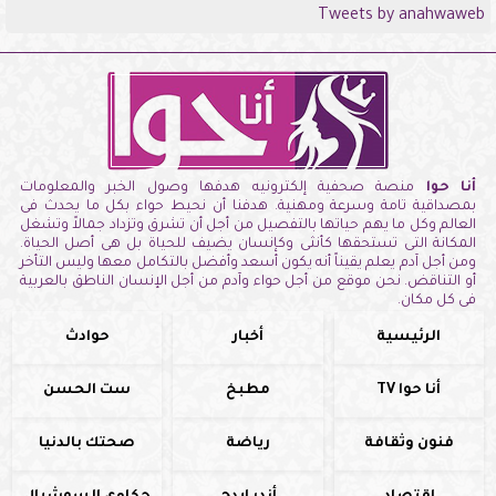
Tweets by anahwaweb
أنا حوا
منصة صحفية إلكترونيه هدفها وصول الخبر والمعلومات
بمصداقية تامة وسرعة ومهنية. هدفنا أن نحيط حواء بكل ما يحدث فى
العالم وكل ما يهم حياتها بالتفصيل من أجل أن تشرق وتزداد جمالاً وتشغل
المكانة التى تستحقها كأنثى وكإنسان يضيف للحياة بل هى أصل الحياة.
ومن أجل آدم يعلم يقيناً أنه يكون أسعد وأفضل بالتكامل معها وليس التأخر
أو التناقض. نحن موقع من أجل حواء وآدم من أجل الإنسان الناطق بالعربية
فى كل مكان.
الرئيسية
أخبار
حوادث
أنا حوا TV
مطبخ
ست الحسن
فنون وثقافة
رياضة
صحتك بالدنيا