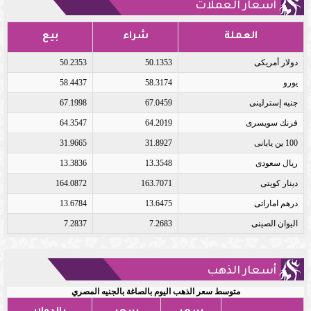
أسعار العملات
العملة
شراء
بيع
دولار أمريكى
50.1353
50.2353
يورو
58.3174
58.4437
جنيه إسترلينى
67.0459
67.1998
فرنك سويسرى
64.2019
64.3547
100 ين يابانى
31.8927
31.9665
ريال سعودى
13.3548
13.3836
دينار كويتى
163.7071
164.0872
درهم اماراتى
13.6475
13.6784
اليوان الصينى
7.2683
7.2837
أسعار الذهب
متوسط سعر الذهب اليوم بالصاغة بالجنيه المصري