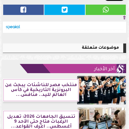
⇧
موضوعات متعلقة
آخر الأخبار
منتخب مصر للناشئات يبحث عن
البرونزية التاريخية في كأس
العالم لليد.. منافس...
تنسيق الجامعات 2026: تعديل
الرغبات متاح حتى الأحد 9
أغسطس.. اعرف القواعد...