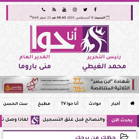






هـ
السبت
8 أغسطس 2026
09:45 صـ
23 صفر 1448
رئيس التحرير
المدير العام
محمد الغيطي
منى باروما

أخبار
حوادث
أنا حوا TV
مطبخ
ست الحسن
لماذا وصل تنبيه زلزال جوجل في
يحدث الآن
حظك من برجك