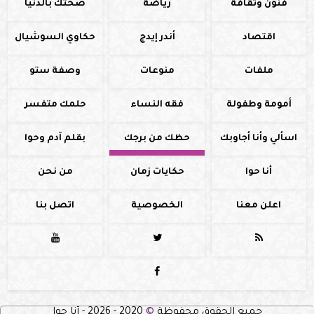
فنون وثقافة
رياضة
صحتك بالدنيا
اقتصاد
أندر إيدج
حكاوي السوشيال
ملفات
منوعات
وصفة ستو
أمومة وطفولة
فقه النساء
حلمك متفسر
اسألي وأنا أجاوبك
حظك من برجك
بقلم آدم وحوا
أنا حوا
حكايات زمان
من نحن
اعلن معنا
الخصوصية
اتصل بنا




جميع الحقوق محفوظة
©
2020 - 2026 - أنا حوا