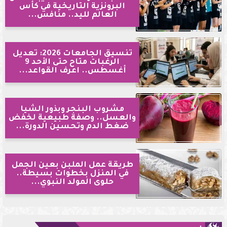
البرونزية التاريخية في كأس
العالم لليد.. منافس...
تنسيق الجامعات 2026: تعديل
الرغبات متاح حتى الأحد 9
أغسطس.. اعرف القواعد...
مشروب البنجر وبذور الشيا
والعسل.. وصفة طبيعية لخفض
ضغط الدم وتحسين الدورة...
طريقة عمل الملبن بعين الجمل
في المنزل بخطوات بسيطة..
حلوى المولد النبوي...