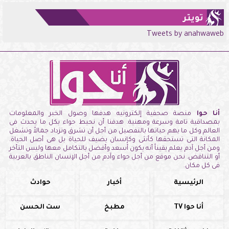
تويتر
Tweets by anahwaweb
أنا حوا
منصة صحفية إلكترونيه هدفها وصول الخبر والمعلومات
بمصداقية تامة وسرعة ومهنية. هدفنا أن نحيط حواء بكل ما يحدث فى
العالم وكل ما يهم حياتها بالتفصيل من أجل أن تشرق وتزداد جمالاً وتشغل
المكانة التى تستحقها كأنثى وكإنسان يضيف للحياة بل هى أصل الحياة.
ومن أجل آدم يعلم يقيناً أنه يكون أسعد وأفضل بالتكامل معها وليس التأخر
أو التناقض. نحن موقع من أجل حواء وآدم من أجل الإنسان الناطق بالعربية
فى كل مكان.
الرئيسية
أخبار
حوادث
أنا حوا TV
مطبخ
ست الحسن