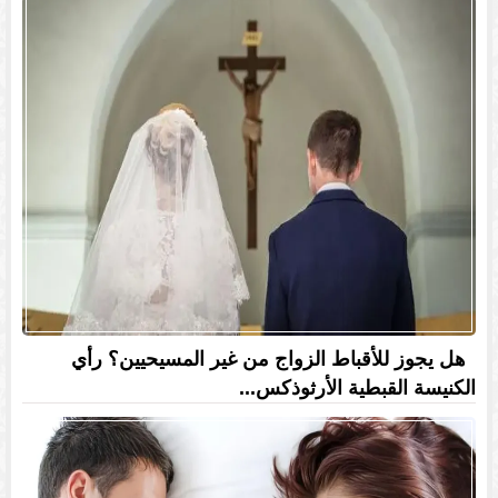
هل يجوز للأقباط الزواج من غير المسيحيين؟ رأي
الكنيسة القبطية الأرثوذكس...