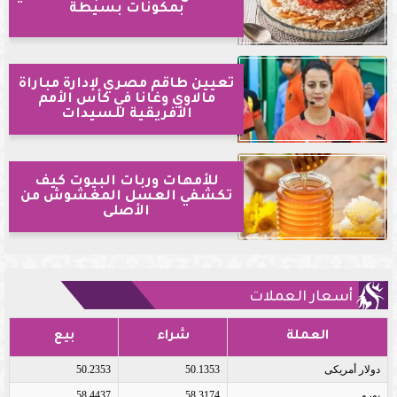
بمكونات بسيطة
تعيين طاقم مصري لإدارة مباراة
مالاوي وغانا في كأس الأمم
الأفريقية للسيدات
للأمهات وربات البيوت كيف
تكشفي العسل المغشوش من
الأصلى
أسعار العملات
العملة
شراء
بيع
دولار أمريكى
50.1353
50.2353
يورو
58.3174
58.4437