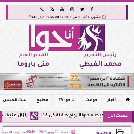






هـ
الإثنين
10 أغسطس 2026
08:52 صـ
25 صفر 1448
رئيس التحرير
المدير العام
محمد الغيطي
منى باروما

أخبار
حوادث
أنا حوا TV
مطبخ
ست الحسن
بط محاولة زواج طفلة في قنا
زلزال عنيف بقوة 7 درجات يضرب سواحل الفلبين وحزام النار يهتز من جديد
يحدث الآن
الجمعة، 12 يونيو 2026
05:49 مـ
بتوقيت القاهرة
مطبخ