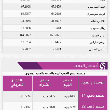
جنيه إسترلينى
67.0459
67.1998
فرنك سويسرى
64.2019
64.3547
100 ين يابانى
31.8927
31.9665
ريال سعودى
13.3548
13.3836
دينار كويتى
163.7071
164.0872
درهم اماراتى
13.6475
13.6784
اليوان الصينى
7.2683
7.2837
أسعار الذهب
متوسط سعر الذهب اليوم بالصاغة بالجنيه المصري
سعر
سعر
بالدولار
الوحدة والعيار
البيع
الشراء
الأمريكي
سعر ذهب 24
6430 جنيه
6405 جنيه
$135.24
سعر ذهب 22
5895 جنيه
5870 جنيه
$123.97