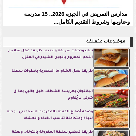
مدارس التمريض في الجيزة 2026.. 15 مدرسة
وعناوينها وشروط التقديم الكامل...
موضوعات متعلقة
ساندوتشات سريعة ولذيذة.. طريقة عمل سلايدر
اللحم المفروم بالجبن الشيدر في المنزل
طريقة عمل الشاورما المصرية بخطوات سهلة
الباذنجان بهريسة الشطة.. طبق جانبي بمذاق
شرقي لا يُقاوم
وصفة أصابع الكفتة بالمكرونة الاسباجيتي.. وجبة
لذيذة ومتكاملة تناسب الغداء والعشاء
طريقة تحضير سلطة المكرونة بالتونة.. وصفة