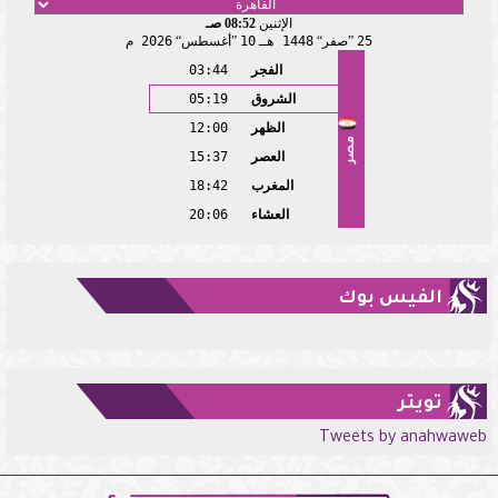
الإثنين
08:52 صـ
25
صفر
1448 هـ
10
أغسطس
2026 م
الفجر
03:44
الشروق
05:19
الظهر
12:00
مصر
العصر
15:37
المغرب
18:42
العشاء
20:06
الفيس بوك
تويتر
Tweets by anahwaweb