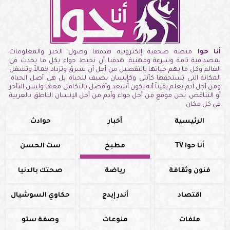
أنا حوا
منصة صحفية إلكترونيه هدفها وصول الخبر والمعلومات
بمصداقية تامة وسرعة ومهنية. هدفنا أن نحيط حواء بكل ما يحدث فى
العالم وكل ما يهم حياتها بالتفصيل من أجل أن تشرق وتزداد جمالاً وتشغل
المكانة التى تستحقها كأنثى وكإنسان يضيف للحياة بل هى أصل الحياة.
ومن أجل آدم يعلم يقيناً أنه يكون أسعد وأفضل بالتكامل معها وليس التأخر
أو التناقض. نحن موقع من أجل حواء وآدم من أجل الإنسان الناطق بالعربية
فى كل مكان.
الرئيسية
أخبار
حوادث
أنا حوا TV
مطبخ
ست الحسن
فنون وثقافة
رياضة
صحتك بالدنيا
اقتصاد
أندر إيدج
حكاوي السوشيال
ملفات
منوعات
وصفة ستو