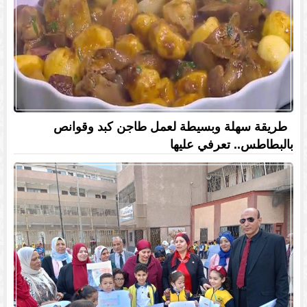
طريقة سهلة وبسيطة لعمل طاجن كبد وقوانص
بالبطاطس.. تعرفي عليها