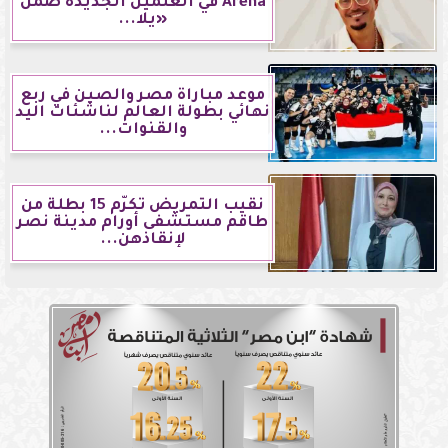
Arena في العلمين الجديدة ضمن
«يلا...
موعد مباراة مصر والصين في ربع
نهائي بطولة العالم لناشئات اليد
والقنوات...
نقيب التمريض تكرّم 15 بطلة من
طاقم مستشفى أورام مدينة نصر
لإنقاذهن...