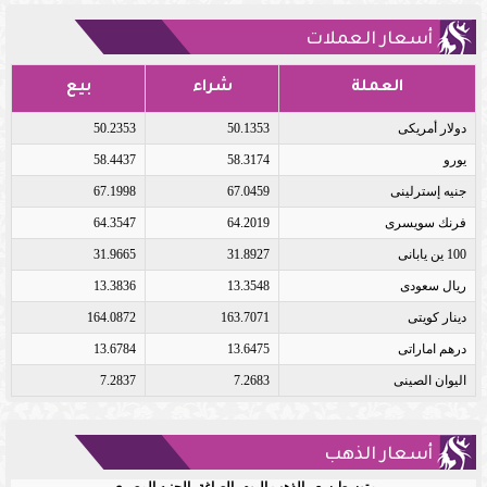
أسعار العملات
العملة
شراء
بيع
دولار أمريكى
50.1353
50.2353
يورو
58.3174
58.4437
جنيه إسترلينى
67.0459
67.1998
فرنك سويسرى
64.2019
64.3547
100 ين يابانى
31.8927
31.9665
ريال سعودى
13.3548
13.3836
دينار كويتى
163.7071
164.0872
درهم اماراتى
13.6475
13.6784
اليوان الصينى
7.2683
7.2837
أسعار الذهب