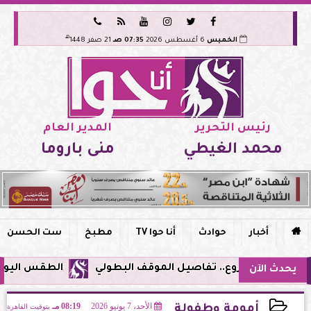






هـ
الخميس
6 أغسطس 2026
07:35 صـ
21 صفر 1448
رئيس التحرير
المدير العام
محمد الغيطي
منى باروما

أخبار
حوادث
أنا حوا TV
مطبخ
ست الحسن
الطقس اليوم في مصر.. ذرو
يحدث الآن
الأحد، 7 يونيو 2026
08:19 مـ
بتوقيت القاهرة
أمومة وطفولة