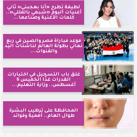
لطيفة تطرح «أنا بعجبني» ثاني
أغنيات ألبوم «شبهي بالمللي»..
كلمات الأغنية وصناعها...
موعد مباراة مصر والصين في ربع
نهائي بطولة العالم لناشئات اليد
والقنوات...
غلق باب التسجيل في اختبارات
القدرات غدًا الخميس 6
أغسطس.. وزارة التعليم...
المحافظة على ترطيب البشرة
طوال العام.. أهمية وفوائد