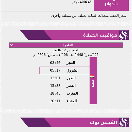
4206.45
دولار
بالدولار
سعر الذهب بمحلات الصاغة تختلف بين منطقة وأخرى
مواقيت الصلاة
الخميس
07:35 صـ
21
صفر
1448 هـ
06
أغسطس
2026 م
الفجر
03:40
الشروق
05:17
الظهر
12:01
مصر
العصر
15:38
المغرب
18:45
العشاء
20:11
الفيس بوك