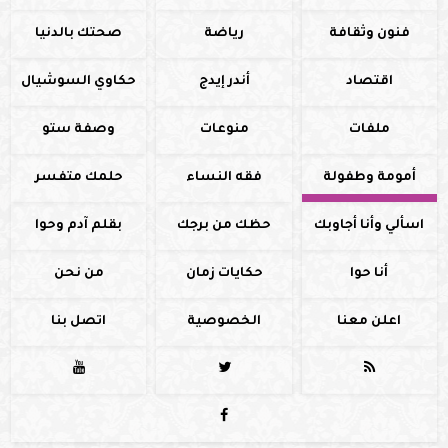
فنون وثقافة
رياضة
صحتك بالدنيا
اقتصاد
أندر إيدج
حكاوي السوشيال
ملفات
منوعات
وصفة ستو
أمومة وطفولة
فقه النساء
حلمك متفسر
اسألي وأنا أجاوبك
حظك من برجك
بقلم آدم وحوا
أنا حوا
حكايات زمان
من نحن
اعلن معنا
الخصوصية
اتصل بنا



