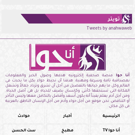
تويتر
Tweets by anahwaweb
أنا حوا
منصة صحفية إلكترونيه هدفها وصول الخبر والمعلومات
بمصداقية تامة وسرعة ومهنية. هدفنا أن نحيط حواء بكل ما يحدث فى
العالم وكل ما يهم حياتها بالتفصيل من أجل أن تشرق وتزداد جمالاً وتشغل
المكانة التى تستحقها كأنثى وكإنسان يضيف للحياة بل هى أصل الحياة.
ومن أجل آدم يعلم يقيناً أنه يكون أسعد وأفضل بالتكامل معها وليس التأخر
أو التناقض. نحن موقع من أجل حواء وآدم من أجل الإنسان الناطق بالعربية
فى كل مكان.
الرئيسية
أخبار
حوادث
أنا حوا TV
مطبخ
ست الحسن