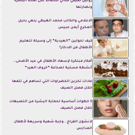
روتين صيفي مثالي للحفاظ على صحة البشرة
ونضارتها
الاعلامي والكاتب محمد الغيطي ينعي رحيل
المخرج أيمن عبيس
كيف تحولين ”العيدية” إلى وسيلة لتعليم
الأطفال فن الادخار؟
أفكار مبتكرة لإسعاد الأطفال في عيد الأضحى..
أنشطة مسلية لصناعة ”خروف العيد”
عادات تخزين الخضراوات التي تساهم في تلفها
خلال فصل الصيف
5 خطوات أساسية لحماية البشرة من التصبغات
خلال فصل الصيف
لانشون الفراخ.. وجبة شهية وسريعة لأطفال
المدارس