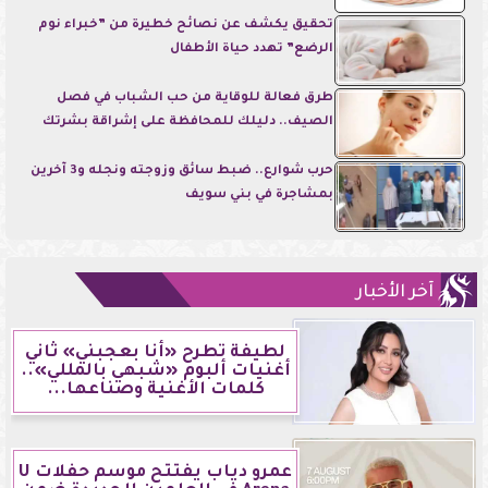
تحقيق يكشف عن نصائح خطيرة من ”خبراء نوم
الرضع” تهدد حياة الأطفال
طرق فعالة للوقاية من حب الشباب في فصل
الصيف.. دليلك للمحافظة على إشراقة بشرتك
حرب شوارع.. ضبط سائق وزوجته ونجله و3 آخرين
بمشاجرة في بني سويف
آخر الأخبار
لطيفة تطرح «أنا بعجبني» ثاني
أغنيات ألبوم «شبهي بالمللي»..
كلمات الأغنية وصناعها...
عمرو دياب يفتتح موسم حفلات U