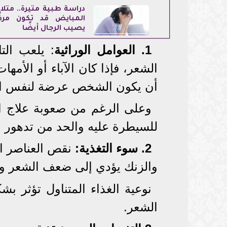
دراسة طبية مثيرة.. متل
المبايض قد تكون مرضً
يصيب الرجال أيضًا
1. العوامل الوراثية
: يلعب الت
الشعر، فإذا كان الآباء أو الأم
أن يكون الشخص عرضة لنفس ال
وعلى الرغم من صعوبة علاج ال
للسيطرة عليه والحد من تدهور ا
2. سوء التغذية:
نقص العناصر الغ
والزنك يؤدي إلى ضعف الشعر وج
نوعية الغذاء المتناول تؤثر 
الشعر.