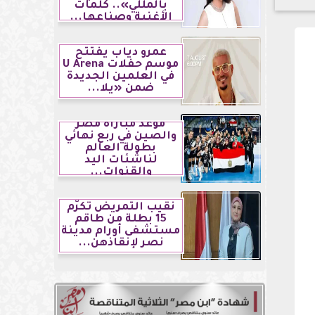
بالمللي».. كلمات
الأغنية وصناعها...
عمرو دياب يفتتح
موسم حفلات U Arena
في العلمين الجديدة
ضمن «يلا...
موعد مباراة مصر
والصين في ربع نهائي
بطولة العالم
لناشئات اليد
والقنوات...
نقيب التمريض تكرّم
15 بطلة من طاقم
مستشفى أورام مدينة
نصر لإنقاذهن...