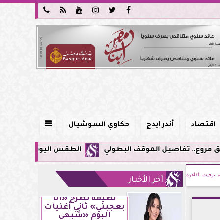






اقتصاد
أندر إيدج
حكاوي السوشيال

الطقس اليوم في مصر.. ذروة الموجة شديدة ا
بتوقيت القاهرة
آخر الأخبار
لطيفة تطرح «أنا
بعجبني» ثاني أغنيات
ألبوم «شبهي