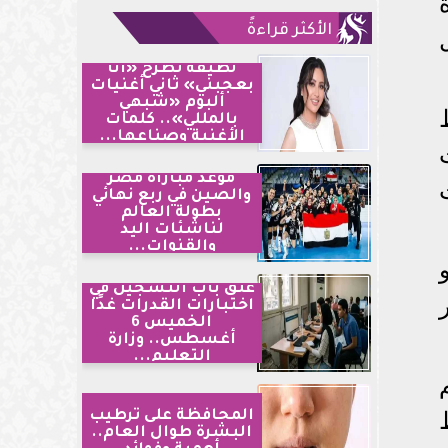
الأكثر قراءةً
لطيفة تطرح «أنا
بعجبني» ثاني أغنيات
ألبوم «شبهي
بالمللي».. كلمات
الأغنية وصناعها...
موعد مباراة مصر
والصين في ربع نهائي
بطولة العالم
لناشئات اليد
والقنوات...
غلق باب التسجيل في
اختبارات القدرات غدًا
الخميس 6
أغسطس.. وزارة
التعليم...
المحافظة على ترطيب
البشرة طوال العام..