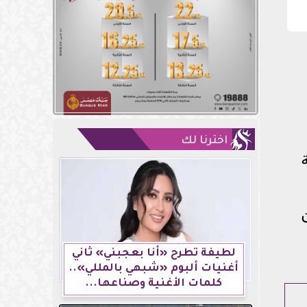
اخترنا لك
لطيفة تطرح «أنا بعجبني» ثاني
أغنيات ألبوم «شبهي بالمللي»..
كلمات الأغنية وصناعها...