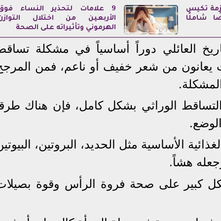
ازمة تكيس
9 علامات لتحذير النساء فوق
ا شاملًا
الأربعين من اختلال التوازن
الهرموني وتأثيراته على الصحة
اريخ العائلي دوراً أساسياً في مشكلة تساقط
هات يعانون من شعر خفيف أو ناعم، فمن المرجح
مشكلة.
تساقط الوراثي بشكل كامل، فإن هناك طرقاً
لوضع.
ذائية الأساسية مثل الحديد، البروتين، البيوتين
عله هشاً.
بشكل كبير على صحة فروة الرأس وقوة بصيلات