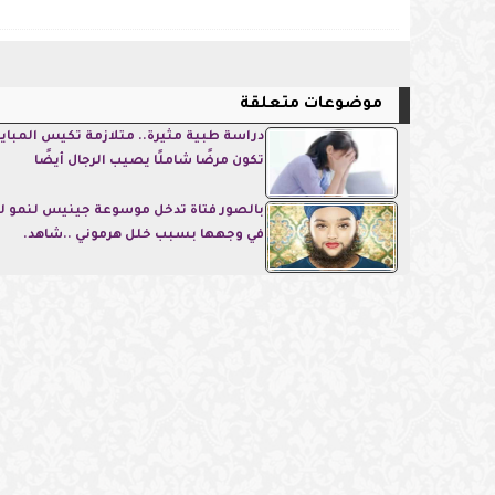
موضوعات متعلقة
دراسة طبية مثيرة.. متلازمة تكيس المبا
تكون مرضًا شاملًا يصيب الرجال أيضًا
بالصور فتاة تدخل موسوعة جينيس لنمو لح
في وجهها بسبب خلل هرموني ..شاهد.