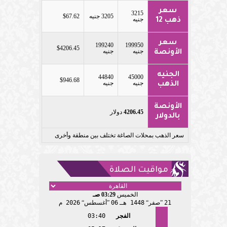
سعر
3215
3205 جنيه
$67.62
جنيه
ذهب 12
سعر
199240
199950
$4206.45
جنيه
جنيه
الأونصة
الجنيه
44840
45000
$946.68
جنيه
جنيه
الذهب
الأونصة
4206.45
دولار
بالدولار
سعر الذهب بمحلات الصاغة تختلف بين منطقة وأخرى
مواقيت الصلاة
الخميس
03:29 صـ
21
صفر
1448 هـ
06
أغسطس
2026 م
الفجر
03:40