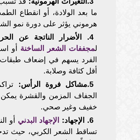
3.التغيرات الهرمونية:
قد تسبب ف
ما بعد الولادة، أو انقطاع ال
هرموني يؤثر على دورة نمو الشع
4. الأضرار الناتجة عن الحرارة والمعالجات الكيميائية
ل
مجففات الشعر الساخنة
أو است
الفرد يسهم في إضعاف طبقات 
أقل كثافة وصلابة.
5.مشاكل فروة الرأس:
تراك
الجفاف المزمن والقشرة يمكن
خفيف وغير صحي.
6. الإجهاد:
الإجهاد البدني
أو الن
تساقط الشعر الكربي، حيث تد