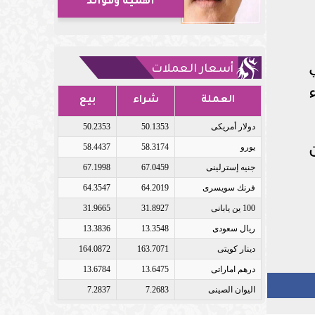
أهمية وفوائد
أسعار العملات
العملة
شراء
بيع
دولار أمريكى
50.1353
50.2353
يورو
58.3174
58.4437
جنيه إسترلينى
67.0459
67.1998
فرنك سويسرى
64.2019
64.3547
100 ين يابانى
31.8927
31.9665
ريال سعودى
13.3548
13.3836
دينار كويتى
163.7071
164.0872
درهم اماراتى
13.6475
13.6784
اليوان الصينى
7.2683
7.2837