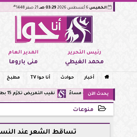
هـ
الخميس
6 أغسطس 2026
03:29 صـ
21 صفر 1448
رئيس التحرير
المدير العام
محمد الغيطي
منى باروما

أخبار
حوادث
أنا حوا TV
مطبخ
نقيب التمريض تكرّم 15 بطلة من طاقم مستشفى أورام مدينة نصر لإنقاذهن المرضى من حريق مروع.. تفاصيل الموقف البطولي
يحدث الآن
منوعات
2026-06-07 17:23:40
تساقط الشعر عند النساء