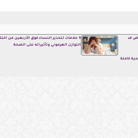
يض قد
9 علامات لتحذير النساء فوق الأربعين من اختل
التوازن الهرموني وتأثيراته على الصحة
ية كاملة