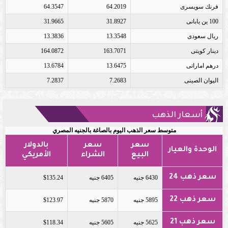
فرنك سويسرى
64.2019
64.3547
100 ين يابانى
31.8927
31.9665
ريال سعودى
13.3548
13.3836
دينار كويتى
163.7071
164.0872
درهم اماراتى
13.6475
13.6784
اليوان الصينى
7.2683
7.2837
أسعار الذهب
متوسط سعر الذهب اليوم بالصاغة بالجنيه المصري
سعر
سعر
بالدولار
الوحدة والعيار
البيع
الشراء
الأمريكي
سعر ذهب 24
6430 جنيه
6405 جنيه
$135.24
سعر ذهب 22
5895 جنيه
5870 جنيه
$123.97
سعر ذهب 21
5625 جنيه
5605 جنيه
$118.34