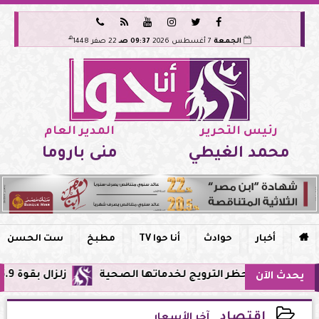






هـ
الجمعة
7 أغسطس 2026
09:37 صـ
22 صفر 1448
رئيس التحرير
المدير العام
محمد الغيطي
منى باروما

أخبار
حوادث
أنا حوا TV
مطبخ
ست الحسن
 وحظر الترويج لخدماتها الصحية
زلزال بقوة 5.9 ريختر يشعر به سكان القاهرة وعدة محافظات.. مركزه شرق البحر المتوسط
يحدث الآن
اقتصاد
آخر الأسعار