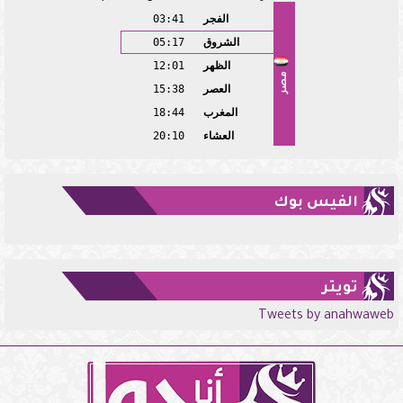
الفجر
03:41
الشروق
05:17
الظهر
12:01
مصر
العصر
15:38
المغرب
18:44
العشاء
20:10
الفيس بوك
تويتر
Tweets by anahwaweb