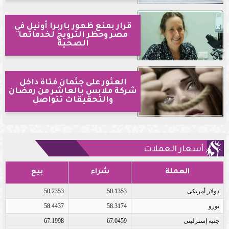
قرار بمنع ظهور باربرا أونيل في
مصر وحظر الترويج لخدماتها
الصحية
العثور على جثمان فتاة داخل
شركة ملابس بالعاشر من رمضان
والتحقيقات تتواصل
أسعار العملات
العملة
شراء
بيع
دولار أمريكى
50.1353
50.2353
يورو
58.3174
58.4437
جنيه إسترلينى
67.0459
67.1998