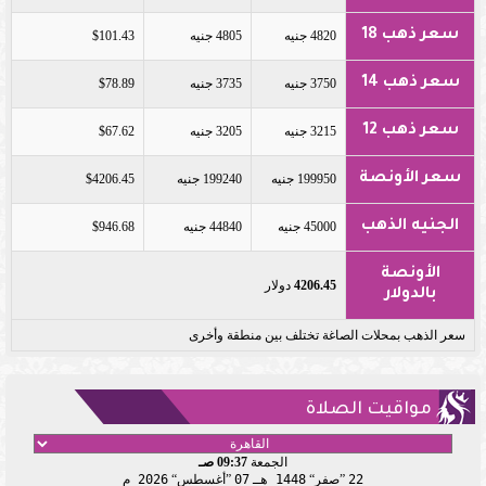
سعر ذهب 18
4820 جنيه
4805 جنيه
$101.43
سعر ذهب 14
3750 جنيه
3735 جنيه
$78.89
سعر ذهب 12
3215 جنيه
3205 جنيه
$67.62
سعر الأونصة
199950 جنيه
199240 جنيه
$4206.45
الجنيه الذهب
45000 جنيه
44840 جنيه
$946.68
الأونصة
4206.45
دولار
بالدولار
سعر الذهب بمحلات الصاغة تختلف بين منطقة وأخرى
مواقيت الصلاة
الجمعة
09:37 صـ
22
صفر
1448 هـ
07
أغسطس
2026 م