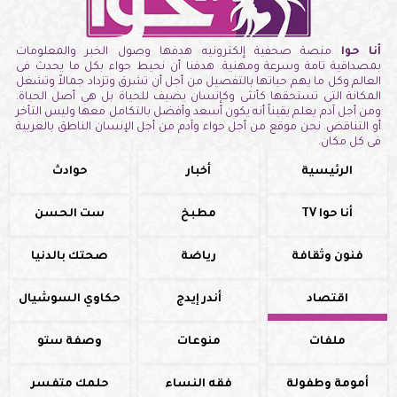
أنا حوا
منصة صحفية إلكترونيه هدفها وصول الخبر والمعلومات
بمصداقية تامة وسرعة ومهنية. هدفنا أن نحيط حواء بكل ما يحدث فى
العالم وكل ما يهم حياتها بالتفصيل من أجل أن تشرق وتزداد جمالاً وتشغل
المكانة التى تستحقها كأنثى وكإنسان يضيف للحياة بل هى أصل الحياة.
ومن أجل آدم يعلم يقيناً أنه يكون أسعد وأفضل بالتكامل معها وليس التأخر
أو التناقض. نحن موقع من أجل حواء وآدم من أجل الإنسان الناطق بالعربية
فى كل مكان.
الرئيسية
أخبار
حوادث
أنا حوا TV
مطبخ
ست الحسن
فنون وثقافة
رياضة
صحتك بالدنيا
اقتصاد
أندر إيدج
حكاوي السوشيال
ملفات
منوعات
وصفة ستو
أمومة وطفولة
فقه النساء
حلمك متفسر