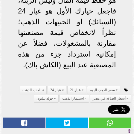
هو حفظ قيمة المال وليس الزينة،
فاجعل خيارك الأول هو عيار 24
(السبائك) أو الجنيهات الذهب؛
نظراً لانخفاض قيمة مصنعيتها
مقارنة بالمشغولات، فضلاً عن
إمكانية استرداد جزء من هذه
المصنعية عند البيع (الكاش باك).
سعر الذهب اليوم
عيار 21
عيار 24
الجنيه الذهب
أسعار الصاغة في مصر
استثمار الذهب
جولد بيليون
⇧