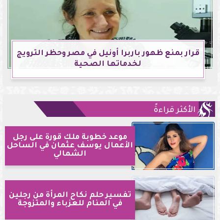
قرار بمنع ظهور باربرا أونيل في مصر وحظر الترويج
لخدماتها الصحية
الأكثر قراءةً
موعد خطوبة ملك قورة على رجل
الأعمال يوسف عثمان في الساحل
الشمالي
تفسير حلم نكاح المرأة من رجلين
في المنام للعزباء والمتزوجة