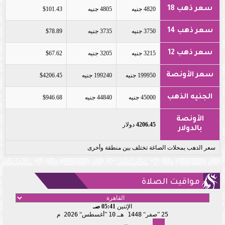
سعر ذهب 18
4820 جنيه
4805 جنيه
$101.43
سعر ذهب 14
3750 جنيه
3735 جنيه
$78.89
سعر ذهب 12
3215 جنيه
3205 جنيه
$67.62
سعر الأونصة
199950 جنيه
199240 جنيه
$4206.45
الجنيه الذهب
45000 جنيه
44840 جنيه
$946.68
الأونصة
4206.45
دولار
بالدولار
سعر الذهب بمحلات الصاغة تختلف بين منطقة وأخرى
مواقيت الصلاة
الإثنين
05:41 صـ
25
صفر
1448 هـ
10
أغسطس
2026 م