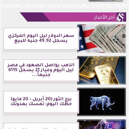
آخر الأخبار
سعر الدولار ليل اليوم المركزي
يسجل 49.92 جنيه للبيع
الذهب يواصل الصعود في مصر
ليل اليوم وعيار 21 يسجل 6115
جنيهاً...
برج الثور (20 أبريل - 20 مايو)
حظك اليوم: تمسك بهدوئك