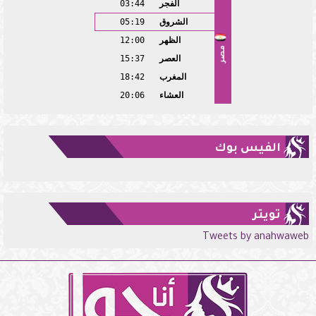
الفجر
03:44
الشروق
05:19
الظهر
12:00
مصر
العصر
15:37
المغرب
18:42
العشاء
20:06
الفيس بوك
تويتر
Tweets by anahwaweb