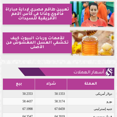
تعيين طاقم مصري لإدارة مباراة
مالاوي وغانا في كأس الأمم
الأفريقية للسيدات
للأمهات وربات البيوت كيف
تكشفي العسل المغشوش من
الأصلى
أسعار العملات
العملة
شراء
بيع
دولار أمريكى
50.1353
50.2353
يورو
58.3174
58.4437
جنيه إسترلينى
67.0459
67.1998
فرنك سويسرى
64.2019
64.3547