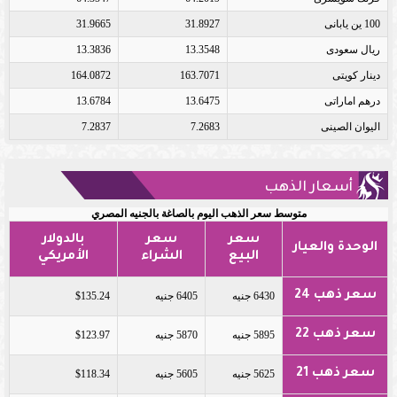
100 ين يابانى
31.8927
31.9665
ريال سعودى
13.3548
13.3836
دينار كويتى
163.7071
164.0872
درهم اماراتى
13.6475
13.6784
اليوان الصينى
7.2683
7.2837
أسعار الذهب
متوسط سعر الذهب اليوم بالصاغة بالجنيه المصري
سعر
سعر
بالدولار
الوحدة والعيار
البيع
الشراء
الأمريكي
سعر ذهب 24
6430 جنيه
6405 جنيه
$135.24
سعر ذهب 22
5895 جنيه
5870 جنيه
$123.97
سعر ذهب 21
5625 جنيه
5605 جنيه
$118.34