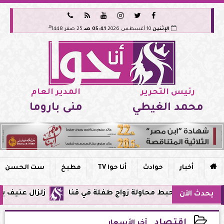






هـ
الإثنين
10 أغسطس 2026
05:41 صـ
25 صفر 1448
رئيس التحرير
المدير العام
محمد الغيطي
منى باروما

أخبار
حوادث
أنا حوا TV
مطبخ
ست الحسن
 محاولة زواج طفلة في قنا
زلزال عنيف بقوة 7 درجات يضرب سواحل الفلبين وحزام النار يهتز من جديد
يحدث الآن
اقتصاد
آخر الأسعار