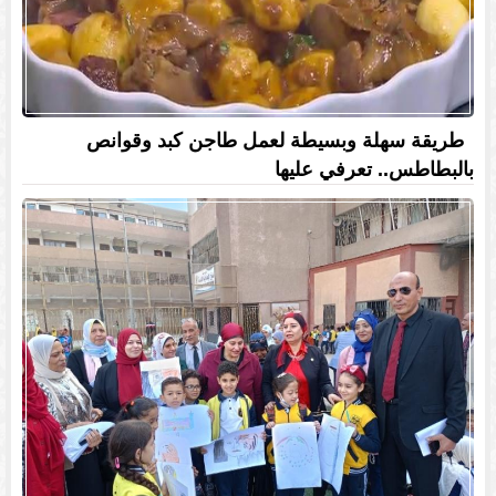
طريقة سهلة وبسيطة لعمل طاجن كبد وقوانص
بالبطاطس.. تعرفي عليها