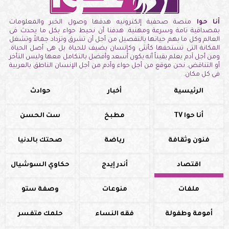
أنا حوا
منصة صحفية إلكترونيه هدفها وصول الخبر والمعلومات
بمصداقية تامة وسرعة ومهنية. هدفنا أن نحيط حواء بكل ما يحدث فى
العالم وكل ما يهم حياتها بالتفصيل من أجل أن تشرق وتزداد جمالاً وتشغل
المكانة التى تستحقها كأنثى وكإنسان يضيف للحياة بل هى أصل الحياة.
ومن أجل آدم يعلم يقيناً أنه يكون أسعد وأفضل بالتكامل معها وليس التأخر
أو التناقض. نحن موقع من أجل حواء وآدم من أجل الإنسان الناطق بالعربية
فى كل مكان.
الرئيسية
أخبار
حوادث
أنا حوا TV
مطبخ
ست الحسن
فنون وثقافة
رياضة
صحتك بالدنيا
اقتصاد
أندر إيدج
حكاوي السوشيال
ملفات
منوعات
وصفة ستو
أمومة وطفولة
فقه النساء
حلمك متفسر