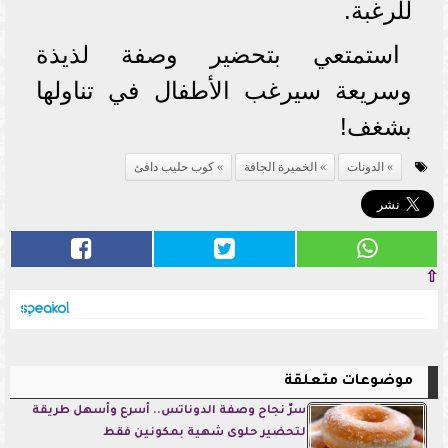
للرغبة.
استمتعي بتحضير وصفة لذيذة
وسريعة سيرغب الأطفال في تناولها
بشغف!
الدونات
الخميرة الجافة
كوب حليب دافئ
⇧
موضوعات متعلقة
سرّ نجاح وصفة الدوناتس.. أسرع وأسهل طريقة
لتحضير حلوى شهية بمكونين فقط