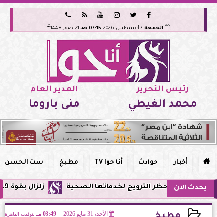






هـ
الجمعة
7 أغسطس 2026
02:15 صـ
21 صفر 1448
رئيس التحرير
المدير العام
محمد الغيطي
منى باروما

أخبار
حوادث
أنا حوا TV
مطبخ
ست الحسن
 مصر وحظر الترويج لخدماتها الصحية
زلزال بقوة 5.9 ريختر يشعر به سكان القاهرة وعدة محافظات.. مركزه شرق البحر المتوسط
يحدث الآن
الأحد، 31 مايو 2026
03:49 مـ
بتوقيت القاهرة
مطبخ