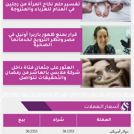
تفسير حلم نكاح المرأة من رجلين
في المنام للعزباء والمتزوجة
قرار بمنع ظهور باربرا أونيل في
مصر وحظر الترويج لخدماتها
الصحية
العثور على جثمان فتاة داخل
شركة ملابس بالعاشر من رمضان
والتحقيقات تتواصل
أسعار العملات
العملة
شراء
بيع
دولار أمريكى
50.1353
50.2353