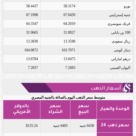
يورو
58.3174
58.4437
جنيه إسترلينى
67.0459
67.1998
فرنك سويسرى
64.2019
64.3547
100 ين يابانى
31.8927
31.9665
ريال سعودى
13.3548
13.3836
دينار كويتى
163.7071
164.0872
درهم اماراتى
13.6475
13.6784
اليوان الصينى
7.2683
7.2837
أسعار الذهب
متوسط سعر الذهب اليوم بالصاغة بالجنيه المصري
سعر
سعر
بالدولار
الوحدة والعيار
البيع
الشراء
الأمريكي
سعر ذهب 24
6430 جنيه
6405 جنيه
$135.24