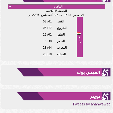
الجمعة
02:15 صـ
21
صفر
1448 هـ
07
أغسطس
2026 م
الفجر
03:41
الشروق
05:17
الظهر
12:01
مصر
العصر
15:38
المغرب
18:44
العشاء
20:10
الفيس بوك
تويتر
Tweets by anahwaweb