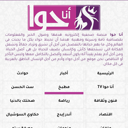
أنا حوا
منصة صحفية إلكترونيه هدفها وصول الخبر والمعلومات
بمصداقية تامة وسرعة ومهنية. هدفنا أن نحيط حواء بكل ما يحدث فى
العالم وكل ما يهم حياتها بالتفصيل من أجل أن تشرق وتزداد جمالاً وتشغل
المكانة التى تستحقها كأنثى وكإنسان يضيف للحياة بل هى أصل الحياة.
ومن أجل آدم يعلم يقيناً أنه يكون أسعد وأفضل بالتكامل معها وليس التأخر
أو التناقض. نحن موقع من أجل حواء وآدم من أجل الإنسان الناطق بالعربية
فى كل مكان.
الرئيسية
أخبار
حوادث
أنا حوا TV
مطبخ
ست الحسن
فنون وثقافة
رياضة
صحتك بالدنيا
اقتصاد
أندر إيدج
حكاوي السوشيال