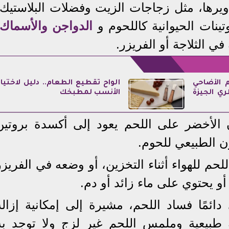
دويرها، مثل زجاجات الزيت وفضلات البلاستيك،
تينات الحيوانية كاللحوم و
الدواجن والأسماك
ي الثلاجة أو الفريزر.
 الأضاحي
ألواح تقطيع الطعام.. دليل لاختيار
ي الجيزة
الأنسب لمطبخك
الأخضر على اللحم يعود إلى أكسدة بروتين
ن الطبيعي للحوم.
لحم للهواء أثناء التخزين، أو وضعه في الفريزر
 أو يحتوي على ماء زائد أو دم.
دائمًا فساد اللحم، مشيرة إلى إمكانية إزالة
حة طبيعية وملمس اللحم غير لزج ولا توجد به