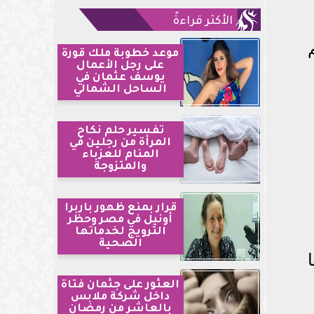
الأكثر قراءةً
موعد خطوبة ملك قورة
على رجل الأعمال
يوسف عثمان في
الساحل الشمالي
تفسير حلم نكاح
المرأة من رجلين في
المنام للعزباء
والمتزوجة
قرار بمنع ظهور باربرا
أونيل في مصر وحظر
الترويج لخدماتها
الصحية
العثور على جثمان فتاة
داخل شركة ملابس
بالعاشر من رمضان