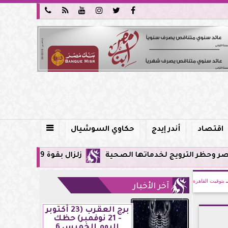






اقتصاد
أندر إيدج
حكاوي السوشيال

لخدماتها الصحية
زلزال بقوة 5.9 ريختر يشعر به سكان القاهرة وعدة محافظات.. مركزه شرق البحر المتوسط
بتوقيت القاهرة
آخر الأخبار
برج العقرب (23 أكتوبر
- 21 نوفمبر) حظك
اليوم الخميس 6