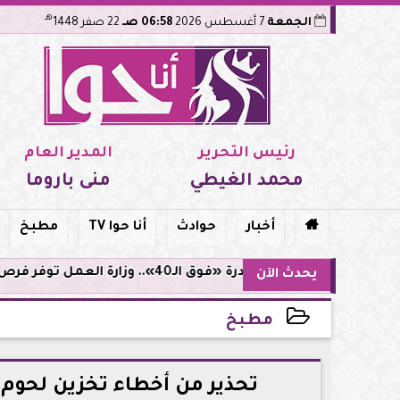
هـ
الجمعة
7 أغسطس 2026
06:58 صـ
22 صفر 1448
رئيس التحرير
المدير العام
محمد الغيطي
منى باروما

أخبار
حوادث
أنا حوا TV
مطبخ
مبادرة «فوق الـ40».. وزارة العمل توفر فرص توظيف لأصحاب الخبرات
يحدث الآن
مطبخ
2026-05-29 18:31:44
تحذير من أخطاء تخزين لحوم 