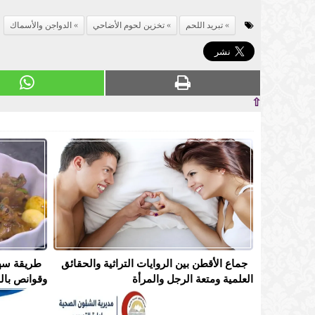
تبريد اللحم
تخزين لحوم الأضاحي
الدواجن والأسماك
⇧
جماع الأقطن بين الروايات التراثية والحقائق
طريقة سه
العلمية ومتعة الرجل والمرأة
وقوانص بال