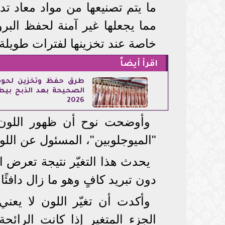
ما يتم تصنيعها من مواد معاد ت
مما يجعلها غير آمنة لحفظ البرو
خاصة عند تخزينها لفترات طويلة ف
اقرأ أيضاً
طرق حفظ وتخزين لحوم
الصحيحة بعد الذبح بيطر
2026
وأوضحت نوح أن ظهور اللون 
"الميوجلوبين"، المسئول عن اللو
يحدث هذا التغيّر نتيجة تعرض ال
دون تبريد كافٍ وهو ما زال دافئًا
وأكدت أن تغيّر اللون لا يعني 
الجزء المتغير إذا كانت الرائ