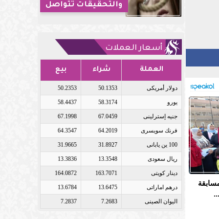
والتحقيقات تتواصل
أسعار العملات
العملة
شراء
بيع
دولار أمريكى
50.1353
50.2353
يورو
58.3174
58.4437
جنيه إسترلينى
67.0459
67.1998
فرنك سويسرى
64.2019
64.3547
100 ين يابانى
31.8927
31.9665
ريال سعودى
13.3548
13.3836
دينار كويتى
163.7071
164.0872
مسابقة
درهم اماراتى
13.6475
13.6784
.
اليوان الصينى
7.2683
7.2837