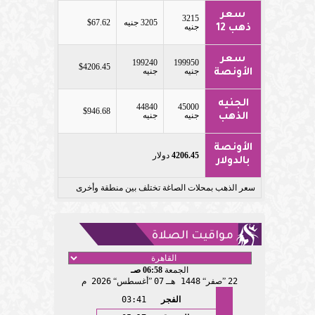
سعر
3215
3205 جنيه
$67.62
جنيه
ذهب 12
سعر
199240
199950
$4206.45
جنيه
جنيه
الأونصة
الجنيه
44840
45000
$946.68
جنيه
جنيه
الذهب
الأونصة
4206.45
دولار
بالدولار
سعر الذهب بمحلات الصاغة تختلف بين منطقة وأخرى
مواقيت الصلاة
الجمعة
06:58 صـ
22
صفر
1448 هـ
07
أغسطس
2026 م
الفجر
03:41