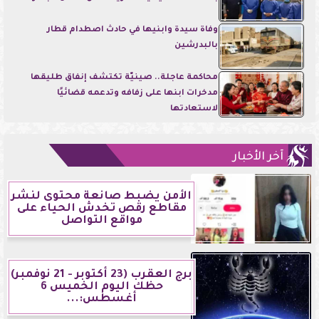
وفاة سيدة وابنيها في حادث اصطدام قطار
بالبدرشين
محاكمة عاجلة.. صينيّة تكتشف إنفاق طليقها
مدخرات ابنها على زفافه وتدعمه قضائيًا
لاستعادتها
آخر الأخبار
الأمن يضبط صانعة محتوى لنشر
مقاطع رقص تخدش الحياء على
مواقع التواصل
برج العقرب (23 أكتوبر - 21 نوفمبر)
حظك اليوم الخميس 6
أغسطس:...