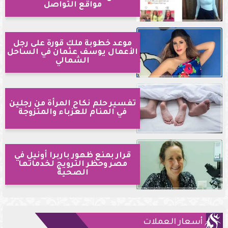
مواقع التواصل
موعد خطوبة ملك قورة على رجل
الأعمال يوسف عثمان في الساحل
الشمالي
تفسير حلم نكاح المرأة من رجلين
في المنام للعزباء والمتزوجة
قرار بمنع ظهور باربرا أونيل في
مصر وحظر الترويج لخدماتها
الصحية
أسعار العملات