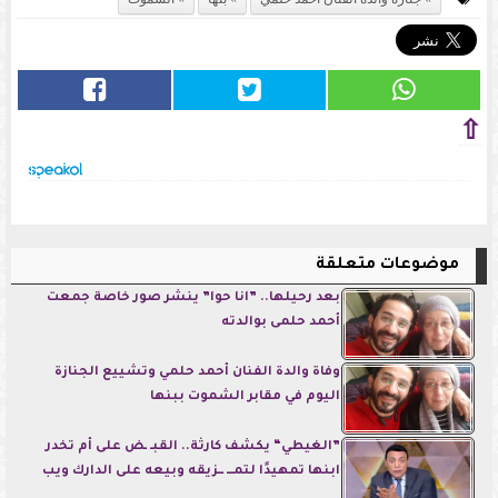
⇧
موضوعات متعلقة
بعد رحيلها.. ”انا حوا” ينشر صور خاصة جمعت
أحمد حلمى بوالدته
وفاة والدة الفنان أحمد حلمي وتشييع الجنازة
اليوم في مقابر الشموت ببنها
”الغيطي“ يكشف كارثة.. القبـ ـض على أم تخدر
ابنها تمهيدًا لتمـــ ــزيقه وبيعه على الدارك ويب