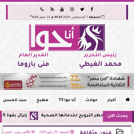






هـ
الجمعة
7 أغسطس 2026
01:41 مـ
22 صفر 1448
رئيس التحرير
المدير العام
محمد الغيطي
منى باروما

أخبار
حوادث
أنا حوا TV
مطبخ
ست الحسن
 وحظر الترويج لخدماتها الصحية
زلزال بقوة 5.9 ريختر يشعر به سكان القاهرة وعدة محافظات.. مركزه شرق البحر المتوسط
يحدث الآن
الجمعة، 29 مايو 2026
02:39 مـ
بتوقيت القاهرة
فنون وثقافة