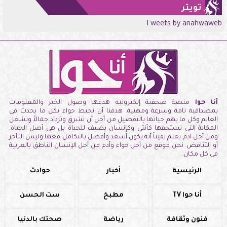
تويتر
Tweets by anahwaweb
أنا حوا
منصة صحفية إلكترونيه هدفها وصول الخبر والمعلومات
بمصداقية تامة وسرعة ومهنية. هدفنا أن نحيط حواء بكل ما يحدث فى
العالم وكل ما يهم حياتها بالتفصيل من أجل أن تشرق وتزداد جمالاً وتشغل
المكانة التى تستحقها كأنثى وكإنسان يضيف للحياة بل هى أصل الحياة.
ومن أجل آدم يعلم يقيناً أنه يكون أسعد وأفضل بالتكامل معها وليس التأخر
أو التناقض. نحن موقع من أجل حواء وآدم من أجل الإنسان الناطق بالعربية
فى كل مكان.
الرئيسية
أخبار
حوادث
أنا حوا TV
مطبخ
ست الحسن
فنون وثقافة
رياضة
صحتك بالدنيا