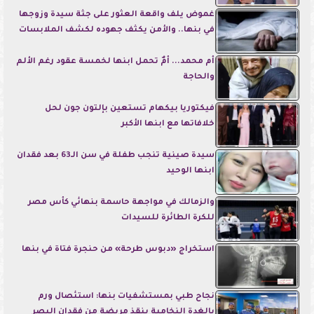
غموض يلف واقعة العثور على جثة سيدة وزوجها
في بنها.. والأمن يكثف جهوده لكشف الملابسات
أم محمد... أمٌ تحمل ابنها لخمسة عقود رغم الألم
والحاجة
فيكتوريا بيكهام تستعين بإلتون جون لحل
خلافاتها مع ابنها الأكبر
سيدة صينية تنجب طفلة في سن الـ63 بعد فقدان
ابنها الوحيد
والزمالك في مواجهة حاسمة بنهائي كأس مصر
للكرة الطائرة للسيدات
استخراج «دبوس طرحة» من حنجرة فتاة في بنها
نجاح طبي بمستشفيات بنها: استئصال ورم
بالغدة النخامية ينقذ مريضة من فقدان البصر