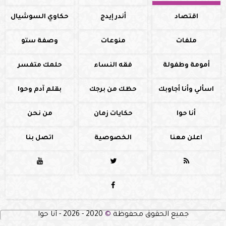
اقتصاد
أندر إيدج
حكاوي السوشيال
ملفات
منوعات
وصفة ستو
أمومة وطفولة
فقه النساء
حلمك متفسر
اسألي وأنا أجاوبك
حظك من برجك
بقلم آدم وحوا
أنا حوا
حكايات زمان
من نحن
اعلن معنا
الخصوصية
اتصل بنا




جميع الحقوق محفوظة
©
2020 - 2026 - أنا حوا