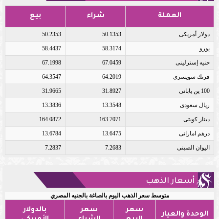
العملة
شراء
بيع
دولار أمريكى
50.1353
50.2353
يورو
58.3174
58.4437
جنيه إسترلينى
67.0459
67.1998
فرنك سويسرى
64.2019
64.3547
100 ين يابانى
31.8927
31.9665
ريال سعودى
13.3548
13.3836
دينار كويتى
163.7071
164.0872
درهم اماراتى
13.6475
13.6784
اليوان الصينى
7.2683
7.2837
أسعار الذهب
متوسط سعر الذهب اليوم بالصاغة بالجنيه المصري
سعر
سعر
بالدولار
الوحدة والعيار