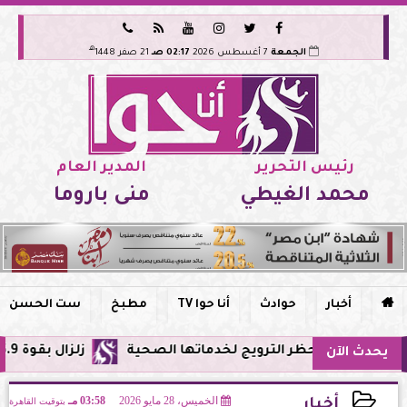






هـ
الجمعة
7 أغسطس 2026
02:17 صـ
21 صفر 1448
رئيس التحرير
المدير العام
محمد الغيطي
منى باروما

أخبار
حوادث
أنا حوا TV
مطبخ
ست الحسن
وحظر الترويج لخدماتها الصحية
زلزال بقوة 5.9 ريختر يشعر به سكان القاهرة وعدة محافظات.. مركزه شرق البحر المتوسط
يحدث الآن
الخميس، 28 مايو 2026
03:58 مـ
بتوقيت القاهرة
أخبار