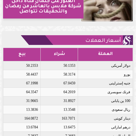
العثور على جثمان فتاة داخل
شركة ملابس بالعاشر من رمضان
والتحقيقات تتواصل
أسعار العملات
العملة
شراء
بيع
دولار أمريكى
50.1353
50.2353
يورو
58.3174
58.4437
جنيه إسترلينى
67.0459
67.1998
فرنك سويسرى
64.2019
64.3547
100 ين يابانى
31.8927
31.9665
ريال سعودى
13.3548
13.3836
دينار كويتى
163.7071
164.0872
درهم اماراتى
13.6475
13.6784
اليوان الصينى
7.2683
7.2837