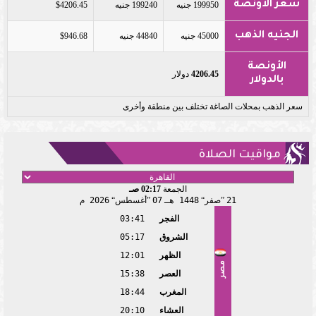
سعر الأونصة
199950 جنيه
199240 جنيه
$4206.45
الجنيه الذهب
45000 جنيه
44840 جنيه
$946.68
الأونصة
4206.45
دولار
بالدولار
سعر الذهب بمحلات الصاغة تختلف بين منطقة وأخرى
مواقيت الصلاة
الجمعة
02:17 صـ
21
صفر
1448 هـ
07
أغسطس
2026 م
الفجر
03:41
الشروق
05:17
الظهر
12:01
مصر
العصر
15:38
المغرب
18:44
العشاء
20:10