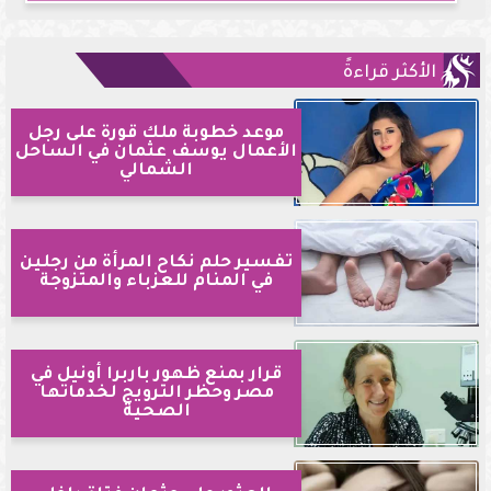
الأكثر قراءةً
موعد خطوبة ملك قورة على رجل
الأعمال يوسف عثمان في الساحل
الشمالي
تفسير حلم نكاح المرأة من رجلين
في المنام للعزباء والمتزوجة
قرار بمنع ظهور باربرا أونيل في
مصر وحظر الترويج لخدماتها
الصحية