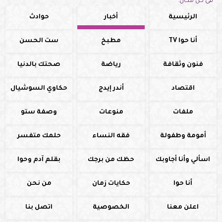
فى كل مكان.
الرئيسية
أخبار
حوادث
أنا حوا TV
مطبخ
ست الحسن
فنون وثقافة
رياضة
صحتك بالدنيا
اقتصاد
أندر إيدج
حكاوي السوشيال
ملفات
منوعات
وصفة ستو
أمومة وطفولة
فقه النساء
حلمك متفسر
اسألي وأنا أجاوبك
حظك من برجك
بقلم آدم وحوا
أنا حوا
حكايات زمان
من نحن
اعلن معنا
الخصوصية
اتصل بنا