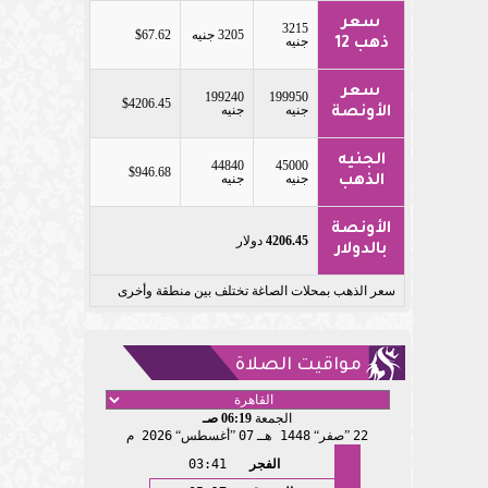
سعر
3215
3205 جنيه
$67.62
جنيه
ذهب 12
سعر
199240
199950
$4206.45
جنيه
جنيه
الأونصة
الجنيه
44840
45000
$946.68
جنيه
جنيه
الذهب
الأونصة
4206.45
دولار
بالدولار
سعر الذهب بمحلات الصاغة تختلف بين منطقة وأخرى
مواقيت الصلاة
الجمعة
06:19 صـ
22
صفر
1448 هـ
07
أغسطس
2026 م
الفجر
03:41