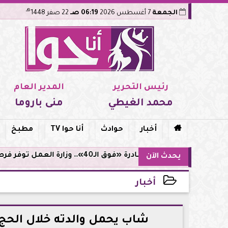
هـ
الجمعة
7 أغسطس 2026
06:19 صـ
22 صفر 1448
رئيس التحرير
المدير العام
محمد الغيطي
منى باروما

أخبار
حوادث
أنا حوا TV
مطبخ
مبادرة «فوق الـ40».. وزارة العمل توفر فرص توظيف لأصحاب الخبرات
يحدث الآن
أخبار
2026-05-26 15:01:48
شاب يحمل والدته خلال الحج..