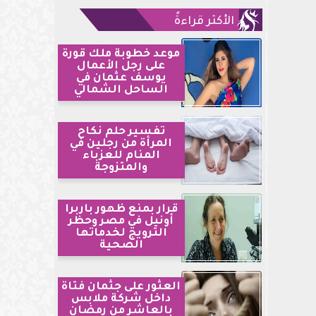
الأكثر قراءةً
موعد خطوبة ملك قورة
على رجل الأعمال
يوسف عثمان في
الساحل الشمالي
تفسير حلم نكاح
المرأة من رجلين في
المنام للعزباء
والمتزوجة
قرار بمنع ظهور باربرا
أونيل في مصر وحظر
الترويج لخدماتها
الصحية
العثور على جثمان فتاة
داخل شركة ملابس
بالعاشر من رمضان