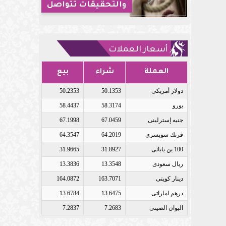
والتحقيقات تتواصل
أسعار العملات
العملة
شراء
بيع
دولار أمريكى
50.1353
50.2353
يورو
58.3174
58.4437
جنيه إسترلينى
67.0459
67.1998
فرنك سويسرى
64.2019
64.3547
100 ين يابانى
31.8927
31.9665
ريال سعودى
13.3548
13.3836
دينار كويتى
163.7071
164.0872
درهم اماراتى
13.6475
13.6784
اليوان الصينى
7.2683
7.2837