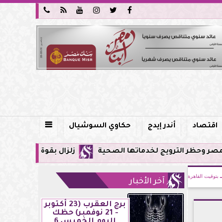






اقتصاد
أندر إيدج
حكاوي السوشيال

ماتها الصحية
زلزال بقوة 5.9 ريختر يشعر به سكان القاهرة وعدة محافظات.. مركزه شرق البحر المتوسط
بتوقيت القاهرة
آخر الأخبار
برج العقرب (23 أكتوبر
- 21 نوفمبر) حظك
اليوم الخميس 6