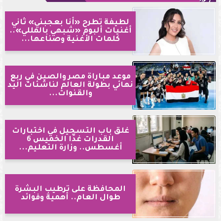
لطيفة تطرح «أنا بعجبني» ثاني
أغنيات ألبوم «شبهي بالمللي»..
كلمات الأغنية وصناعها...
موعد مباراة مصر والصين في ربع
نهائي بطولة العالم لناشئات اليد
والقنوات...
غلق باب التسجيل في اختبارات
القدرات غدًا الخميس 6
أغسطس.. وزارة التعليم...
المحافظة على ترطيب البشرة
طوال العام.. أهمية وفوائد