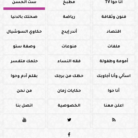
أنا حوا TV
مطبخ
ست الحسن
فنون وثقافة
رياضة
صحتك بالدنيا
اقتصاد
أندر إيدج
حكاوي السوشيال
ملفات
منوعات
وصفة ستو
أمومة وطفولة
فقه النساء
حلمك متفسر
اسألي وأنا أجاوبك
حظك من برجك
بقلم آدم وحوا
أنا حوا
حكايات زمان
من نحن
اعلن معنا
الخصوصية
اتصل بنا



