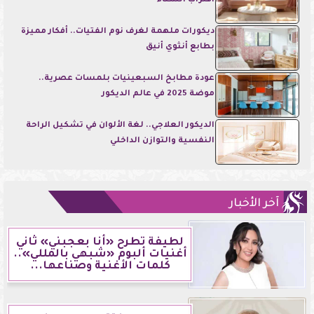
اقتراب الشتاء
ديكورات ملهمة لغرف نوم الفتيات.. أفكار مميزة
بطابع أنثوي أنيق
عودة مطابخ السبعينيات بلمسات عصرية..
موضة 2025 في عالم الديكور
الديكور العلاجي.. لغة الألوان في تشكيل الراحة
النفسية والتوازن الداخلي
آخر الأخبار
لطيفة تطرح «أنا بعجبني» ثاني
أغنيات ألبوم «شبهي بالمللي»..
كلمات الأغنية وصناعها...