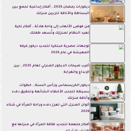
ديكورات رمضان 2026.. أفكار إبداعية تجمع بين
البساطة والأناقة لتزيين منزلك
من فوضى الألعاب إلى واحة هادئة.. أفكار ذكية
تعيد النظام لمنزلِك وتُسعد طفلك
توجهات عصرية مبتكرة لتجديد ديكور غرفة
المعيشة في عام 2026
أغرب صيحات الديكور المنزلي لعام 2025.. بين
الإبداع والغرابة
ديكور الكريسماس ورأس السنة.. خطوات
بسيطة لتجنب الأخطاء الشائعة وتحقيق دفء
وأناقة منزلك
ألوان المنزل التي تعزز دفء وراحة المرأة في شتاء
2026
أفكار ملهمة لتجديد طاقة المرأة في منزلها مع