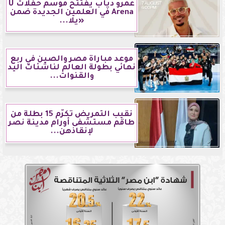
عمرو دياب يفتتح موسم حفلات U
Arena في العلمين الجديدة ضمن
«يلا...
موعد مباراة مصر والصين في ربع
نهائي بطولة العالم لناشئات اليد
والقنوات...
نقيب التمريض تكرّم 15 بطلة من
طاقم مستشفى أورام مدينة نصر
لإنقاذهن...