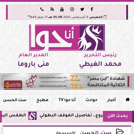






هـ
الخميس
6 أغسطس 2026
05:08 صـ
21 صفر 1448
رئيس التحرير
المدير العام
محمد الغيطي
منى باروما

أخبار
حوادث
أنا حوا TV
مطبخ
ست الحسن
الطقس اليوم في مصر.. ذ
يحدث الآن
ست الحسن
إكسسوار