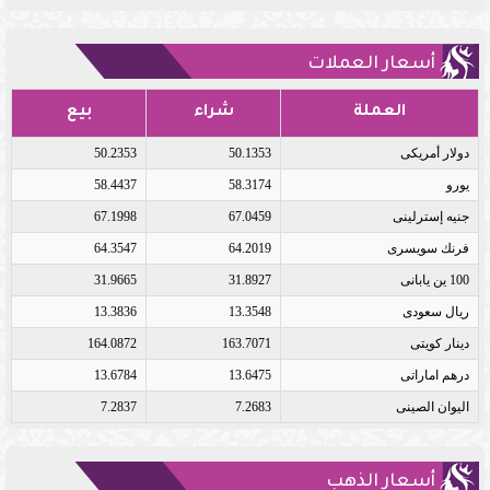
أسعار العملات
العملة
شراء
بيع
دولار أمريكى
50.1353
50.2353
يورو
58.3174
58.4437
جنيه إسترلينى
67.0459
67.1998
فرنك سويسرى
64.2019
64.3547
100 ين يابانى
31.8927
31.9665
ريال سعودى
13.3548
13.3836
دينار كويتى
163.7071
164.0872
درهم اماراتى
13.6475
13.6784
اليوان الصينى
7.2683
7.2837
أسعار الذهب