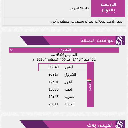
الأونصة
4206.45
دولار
بالدولار
سعر الذهب بمحلات الصاغة تختلف بين منطقة وأخرى
مواقيت الصلاة
الخميس
05:08 صـ
21
صفر
1448 هـ
06
أغسطس
2026 م
الفجر
03:40
الشروق
05:17
الظهر
12:01
مصر
العصر
15:38
المغرب
18:45
العشاء
20:11
الفيس بوك