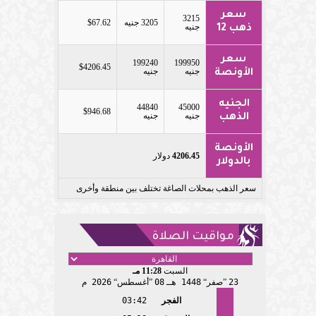
سعر
3215
3205 جنيه
$67.62
جنيه
ذهب 12
سعر
199240
199950
$4206.45
جنيه
جنيه
الأونصة
الجنيه
44840
45000
$946.68
جنيه
جنيه
الذهب
الأونصة
4206.45
دولار
بالدولار
سعر الذهب بمحلات الصاغة تختلف بين منطقة وأخرى
مواقيت الصلاة
السبت
11:28 مـ
23
صفر
1448 هـ
08
أغسطس
2026 م
الفجر
03:42