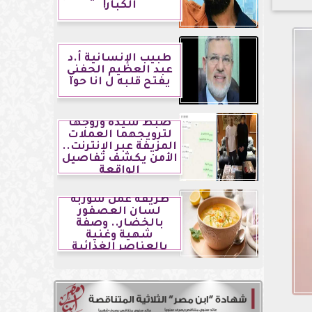
الكبار!
طبيب الإنسانية أ.د
عبد العظيم الحفني
يفتح قلبه ل انا حوا
ضبط سيدة وزوجها
لترويجهما العملات
المزيفة عبر الإنترنت..
الأمن يكشف تفاصيل
الواقعة
طريقة عمل شوربة
لسان العصفور
بالخضار.. وصفة
شهية وغنية
بالعناصر الغذائية