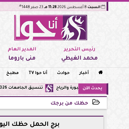
هـ
السبت
8 أغسطس 2026
11:28 مـ
23 صفر 1448
رئيس التحرير
المدير العام
محمد الغيطي
منى باروما

أخبار
حوادث
أنا حوا TV
مطبخ
تنسيق الجامعات 2026: تعديل الرغبات متاح حتى الأحد 9 أغسطس.. اعرف القواعد والمواعيد والنصائح قبل غلق التسجيل
يحدث الآن
حظك من برجك
2026-05-16 23:40:38
برج الحمل حظك اليوم السبت 16 مايو: 