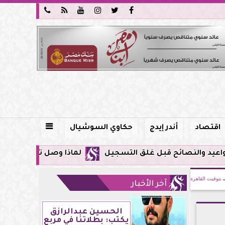






اقتصاد
أندر إيدج
حكاوي السوشيال

لماذا وصل تنبيه زلزال جوجل في مصر اليوم لأول مرة؟.. 
بتوقيت القاهرة
آخر الأخبار
الحسين عبدالرازق
يكتب: بطلاتنا في مربع