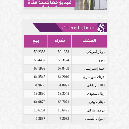
فيديو معاكسة فتاة
ويضبط 4...
أسعار العملات
العملة
شراء
بيع
دولار أمريكى
50.1353
50.2353
يورو
58.3174
58.4437
جنيه إسترلينى
67.0459
67.1998
فرنك سويسرى
64.2019
64.3547
100 ين يابانى
31.8927
31.9665
ريال سعودى
13.3548
13.3836
دينار كويتى
163.7071
164.0872
درهم اماراتى
13.6475
13.6784
اليوان الصينى
7.2683
7.2837