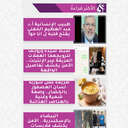
الأكثر قراءةً
طبيب الإنسانية أ.د
عبد العظيم الحفني
يفتح قلبه ل انا حوا
ضبط سيدة وزوجها
لترويجهما العملات
المزيفة عبر الإنترنت..
الأمن يكشف تفاصيل
الواقعة
طريقة عمل شوربة
لسان العصفور
بالخضار.. وصفة
شهية وغنية
بالعناصر الغذائية
مشاجرة بالأسلحة
البيضاء
بالإسكندرية.. الأمن
يكشف ملابسات