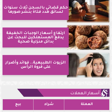
حكم قضائي بالسجن ثلاث سنوات
لسائق هدد فتاة بنشر صورها
ارتفاع أسعار الوجبات الخفيفة
يدفع المستهلكين للبحث عن
بدائل منزلية صحية
الزيوت الطبيعية.. فوائد وأضرار
على فروة الرأس
أسعار العملات
العملة
شراء
بيع