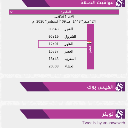
مواقيت الصلاة
الأحد
03:17 مـ
24
صفر
1448 هـ
09
أغسطس
2026 م
الفجر
03:43
الشروق
05:19
الظهر
12:01
مصر
العصر
15:37
المغرب
18:43
العشاء
20:08
الفيس بوك
تويتر
Tweets by anahwaweb