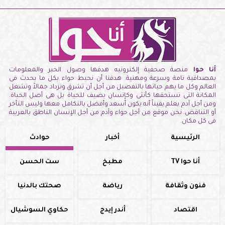
أنا حوا
منصة صحفية إلكترونيه هدفها وصول الخبر والمعلومات
بمصداقية تامة وسرعة ومهنية. هدفنا أن نحيط حواء بكل ما يحدث فى
العالم وكل ما يهم حياتها بالتفصيل من أجل أن تشرق وتزداد جمالاً وتشغل
المكانة التى تستحقها كأنثى وكإنسان يضيف للحياة بل هى أصل الحياة.
ومن أجل آدم يعلم يقيناً أنه يكون أسعد وأفضل بالتكامل معها وليس التأخر
أو التناقض. نحن موقع من أجل حواء وآدم من أجل الإنسان الناطق بالعربية
فى كل مكان.
الرئيسية
أخبار
حوادث
أنا حوا TV
مطبخ
ست الحسن
فنون وثقافة
رياضة
صحتك بالدنيا
اقتصاد
أندر إيدج
حكاوي السوشيال