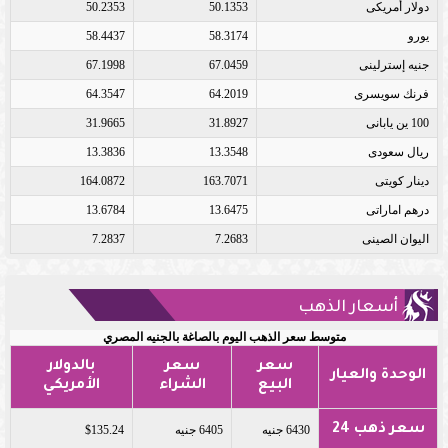
دولار أمريكى
50.1353
50.2353
يورو
58.3174
58.4437
جنيه إسترلينى
67.0459
67.1998
فرنك سويسرى
64.2019
64.3547
100 ين يابانى
31.8927
31.9665
ريال سعودى
13.3548
13.3836
دينار كويتى
163.7071
164.0872
درهم اماراتى
13.6475
13.6784
اليوان الصينى
7.2683
7.2837
أسعار الذهب
متوسط سعر الذهب اليوم بالصاغة بالجنيه المصري
سعر
سعر
بالدولار
الوحدة والعيار
البيع
الشراء
الأمريكي
سعر ذهب 24
6430 جنيه
6405 جنيه
$135.24