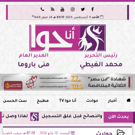






هـ
الأحد
9 أغسطس 2026
03:17 مـ
24 صفر 1448
رئيس التحرير
المدير العام
محمد الغيطي
منى باروما

أخبار
حوادث
أنا حوا TV
مطبخ
ست الحسن
لماذا وصل تنبيه زلزال جوجل في مصر
يحدث الآن
السبت، 16 مايو 2026
07:59 مـ
بتوقيت القاهرة
حوادث