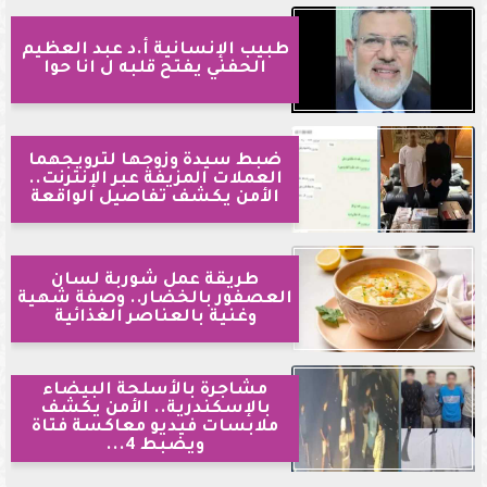
طبيب الإنسانية أ.د عبد العظيم
الحفني يفتح قلبه ل انا حوا
ضبط سيدة وزوجها لترويجهما
العملات المزيفة عبر الإنترنت..
الأمن يكشف تفاصيل الواقعة
طريقة عمل شوربة لسان
العصفور بالخضار.. وصفة شهية
وغنية بالعناصر الغذائية
مشاجرة بالأسلحة البيضاء
بالإسكندرية.. الأمن يكشف
ملابسات فيديو معاكسة فتاة
ويضبط 4...