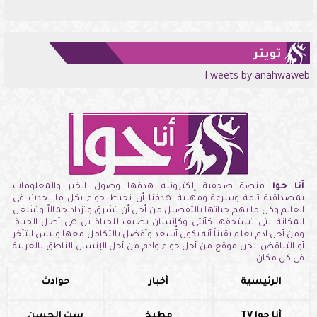
تويتر
Tweets by anahwaweb
أنا حوا
منصة صحفية إلكترونيه هدفها وصول الخبر والمعلومات
بمصداقية تامة وسرعة ومهنية. هدفنا أن نحيط حواء بكل ما يحدث فى
العالم وكل ما يهم حياتها بالتفصيل من أجل أن تشرق وتزداد جمالاً وتشغل
المكانة التى تستحقها كأنثى وكإنسان يضيف للحياة بل هى أصل الحياة.
ومن أجل آدم يعلم يقيناً أنه يكون أسعد وأفضل بالتكامل معها وليس التأخر
أو التناقض. نحن موقع من أجل حواء وآدم من أجل الإنسان الناطق بالعربية
فى كل مكان.
الرئيسية
أخبار
حوادث
أنا حوا TV
مطبخ
ست الحسن