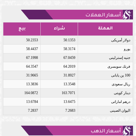
أسعار العملات
العملة
شراء
بيع
دولار أمريكى
50.1353
50.2353
يورو
58.3174
58.4437
جنيه إسترلينى
67.0459
67.1998
فرنك سويسرى
64.2019
64.3547
100 ين يابانى
31.8927
31.9665
ريال سعودى
13.3548
13.3836
دينار كويتى
163.7071
164.0872
درهم اماراتى
13.6475
13.6784
اليوان الصينى
7.2683
7.2837
أسعار الذهب