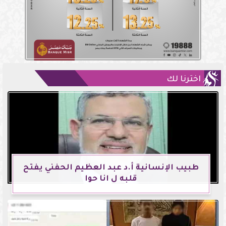
اخترنا لك
طبيب الإنسانية أ.د عبد العظيم الحفني يفتح
قلبه ل انا حوا