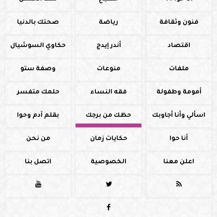
فنون وثقافة
رياضة
صحتك بالدنيا
اقتصاد
أندر إيدج
حكاوي السوشيال
ملفات
منوعات
وصفة ستو
أمومة وطفولة
فقه النساء
حلمك متفسر
اسألي وأنا أجاوبك
حظك من برجك
بقلم آدم وحوا
أنا حوا
حكايات زمان
من نحن
اعلن معنا
الخصوصية
اتصل بنا



