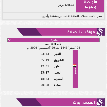
الأونصة
4206.45
دولار
بالدولار
سعر الذهب بمحلات الصاغة تختلف بين منطقة وأخرى
مواقيت الصلاة
الأحد
10:30 صـ
24
صفر
1448 هـ
09
أغسطس
2026 م
الفجر
03:43
الشروق
05:19
الظهر
12:01
مصر
العصر
15:37
المغرب
18:43
العشاء
20:08
الفيس بوك