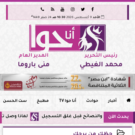






هـ
الأحد
9 أغسطس 2026
10:30 صـ
24 صفر 1448
رئيس التحرير
المدير العام
محمد الغيطي
منى باروما

أخبار
حوادث
أنا حوا TV
مطبخ
ست الحسن
لماذا وصل تنبيه زلزال جوجل ف
يحدث الآن
حظك من برجك