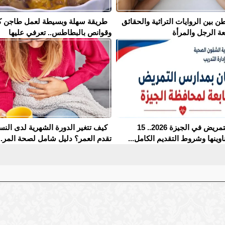
ن بين الروايات التراثية والحقائق
طريقة سهلة وبسيطة لعمل طاجن ك
عة الرجل والمرأة
وقوانص بالبطاطس.. تعرفي عليها
مدارس التمريض في الجيزة 2026.. 15
كيف تتغير الدورة الشهرية لدى النس
وينها وشروط التقديم الكامل...
تقدم العمر؟ دليل شامل لصحة المر..