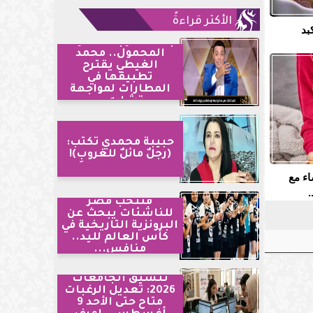
الأكثر قراءةً
بد
بصمة الوجه لخطوط
المحمول.. محمد
الغيطي يقترح
تطبيقها في
المطارات لمواجهة
تشابه...
حبيبة محمدي تكتب:
(رجلٌ مائلٌ للغروبِ)!
اء مع
.
منتخب مصر
للناشئات يبحث عن
البرونزية التاريخية في
كأس العالم لليد..
منافس...
تنسيق الجامعات
2026: تعديل الرغبات
متاح حتى الأحد 9