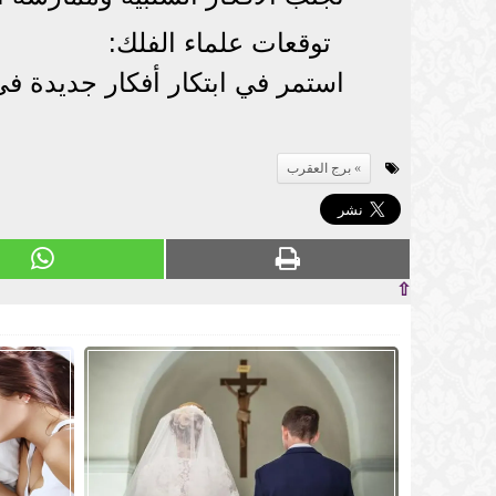
توقعات علماء الفلك:
استمر في ابتكار أفكار جديدة ف
برج العقرب
⇧