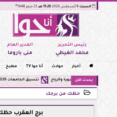
هـ
السبت
8 أغسطس 2026
11:20 صـ
23 صفر 1448
رئيس التحرير
المدير العام
محمد الغيطي
منى باروما

أخبار
حوادث
أنا حوا TV
مطبخ
تنسيق الجامعات 2026: تعديل الرغبات متاح حتى الأحد 9 أغسطس.. اعرف القواعد والمواعيد والنصائح قبل غلق التسجيل
يحدث الآن
حظك من برجك
2026-05-15 22:47:44
برج العقرب حظك اليوم ا