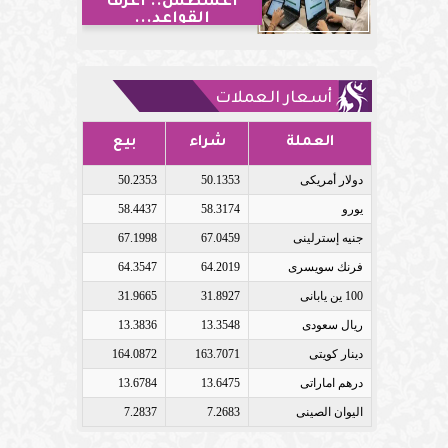
أغسطس.. اعرف
القواعد...
أسعار العملات
العملة
شراء
بيع
دولار أمريكى
50.1353
50.2353
يورو
58.3174
58.4437
جنيه إسترلينى
67.0459
67.1998
فرنك سويسرى
64.2019
64.3547
100 ين يابانى
31.8927
31.9665
ريال سعودى
13.3548
13.3836
دينار كويتى
163.7071
164.0872
درهم اماراتى
13.6475
13.6784
اليوان الصينى
7.2683
7.2837