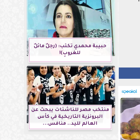
حبيبة محمدي تكتب: (رجلٌ مائلٌ
للغروبِ)!
منتخب مصر للناشئات يبحث عن
البرونزية التاريخية في كأس
العالم لليد.. منافس...