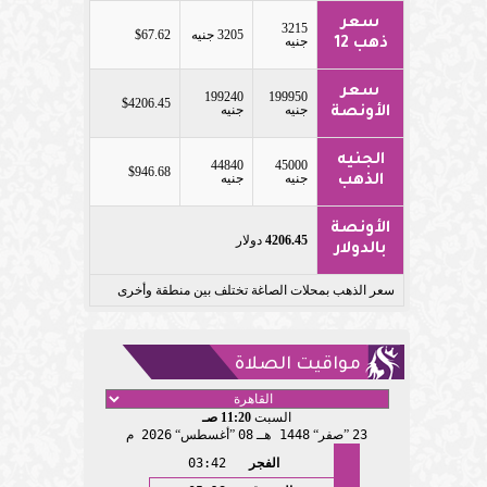
سعر
3215
3205 جنيه
$67.62
جنيه
ذهب 12
سعر
199240
199950
$4206.45
جنيه
جنيه
الأونصة
الجنيه
44840
45000
$946.68
جنيه
جنيه
الذهب
الأونصة
4206.45
دولار
بالدولار
سعر الذهب بمحلات الصاغة تختلف بين منطقة وأخرى
مواقيت الصلاة
السبت
11:20 صـ
23
صفر
1448 هـ
08
أغسطس
2026 م
الفجر
03:42