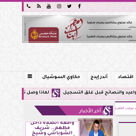






اقتصاد
أندر إيدج
حكاوي السوشيال

لماذا وصل تنبيه زلزال جوجل في مصر اليوم لأول مرة؟.. كل
بتوقيت القاهرة
آخر الأخبار
واقعة الصلاة داخل
مطعم.. شريف
الشوباشي وشيخ