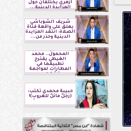
أزهري يختلفان حول
المزايدة الدينية...
شريف الشوباشي
يعلق على واقعة فتاة
الصلاة: انتقد المزايدة
الدينية وحذر من...
بصمة الوجه لخطوط
المحمول.. محمد
الغيطي يقترح
تطبيقها في
المطارات لمواجهة
تشابه...
حبيبة محمدي تكتب:
(رجلٌ مائلٌ للغروبِ)!