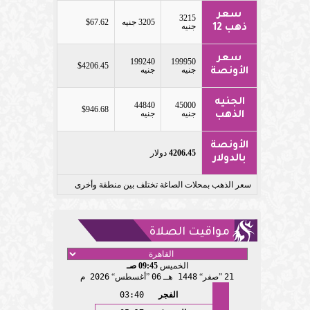
سعر
3215
3205 جنيه
$67.62
جنيه
ذهب 12
سعر
199240
199950
$4206.45
جنيه
جنيه
الأونصة
الجنيه
44840
45000
$946.68
جنيه
جنيه
الذهب
الأونصة
4206.45
دولار
بالدولار
سعر الذهب بمحلات الصاغة تختلف بين منطقة وأخرى
مواقيت الصلاة
الخميس
09:45 صـ
21
صفر
1448 هـ
06
أغسطس
2026 م
الفجر
03:40