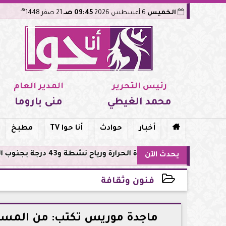
هـ
الخميس
6 أغسطس 2026
09:45 صـ
21 صفر 1448
رئيس التحرير
المدير العام
محمد الغيطي
منى باروما

أخبار
حوادث
أنا حوا TV
مطبخ
ة الحرارة ورياح نشطة و43 درجة بجنوب الصعيد
يحدث الآن
فنون وثقافة
2026-05-14 22:25:40
ماجدة موريس تكتب: من المسرح 