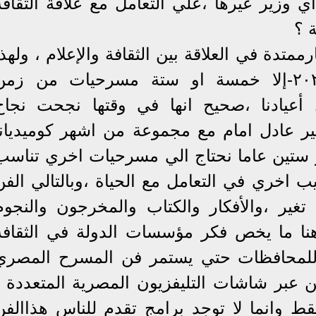
ي وزير غيرها ،علي التعامل مع علاقة الثقافة
ة ؟
ممتدة في العلاقة بين الثقافة والإعلام ، ولهذا
لانري حتي الان -في عام ٢٠٢٦-إلا خمسة او ستة مسرحيات من زم
أعيادنا ،صحيح انها في وقتها نجحت نجاح
بير عادل امام مع مجموعة من اشهر كوميديانا
 او ستين عاما نحتاج الي مسرحيات اخري تناسب
ب اخري في التعامل مع الحياة ،وبالتالي الفن
غير ،والأفكار والكتاب والمخرجون والنجوم
هنا ما يخص فكر مؤسسات الدولة في الثقافة
 للمحافظات حتي يستمر فن المسرح المصري
ن عبر شاشات التليفزيون المصرية المتعددة ،
 وانما لا توجد برامج تقدم للناس هذاالفن