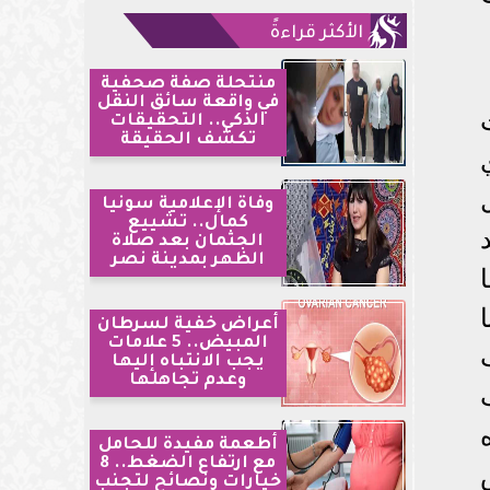
الأكثر قراءةً
منتحلة صفة صحفية
في واقعة سائق النقل
الذكي.. التحقيقات
تكشف الحقيقة
وفاة الإعلامية سونيا
كمال.. تشييع
الجثمان بعد صلاة
الظهر بمدينة نصر
أعراض خفية لسرطان
المبيض.. 5 علامات
يجب الانتباه إليها
وعدم تجاهلها
أطعمة مفيدة للحامل
مع ارتفاع الضغط.. 8
خيارات ونصائح لتجنب