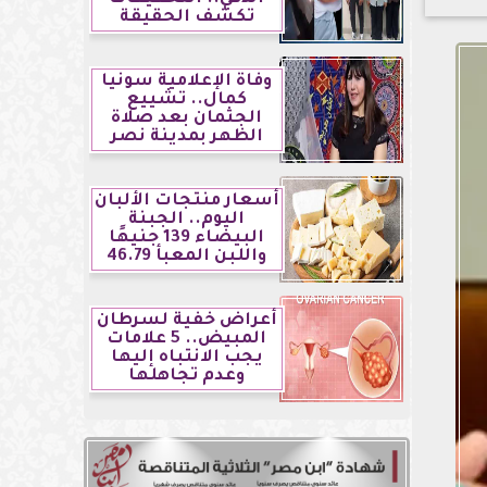
تكشف الحقيقة
وفاة الإعلامية سونيا
كمال.. تشييع
الجثمان بعد صلاة
الظهر بمدينة نصر
أسعار منتجات الألبان
اليوم.. الجبنة
البيضاء 139 جنيهًا
واللبن المعبأ 46.79
أعراض خفية لسرطان
المبيض.. 5 علامات
يجب الانتباه إليها
وعدم تجاهلها