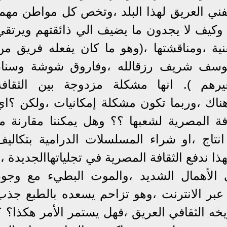
الفني العريق لهذا البلد ،وتخص كل مواطن مهما
) وكيف لا يجدون ما يضيف الي ذائقتهم ويرتقي
ية ،ومناقشتها ،(وهو ما كان يفعله فريق من
ل يوسف شريف رزقالله ،وفاروق شوشة وسناء
هم ). انها مشكلة مزدوجة بين الثقافة
وهناك ،وربما تكون مشكلة إمكانيات ،ولكن ؟اي
فة المصرية لشعبها ؟؟ وهل يمكننا مقارنة ما
 انتاج ،او شراء المسلسلات الدرامية بتكاليف
ذا ندفع الثقافة المصرية في تجلياتهاالجديدة ،
 الأهمال الشديد ،والموت البطيء مع وجود
بر الانترنت ،وهو تزاحم يسعده بالطبع جذب
ه الثقافي العريق ،فهل يستمر الأمر هكذا؟ ؟