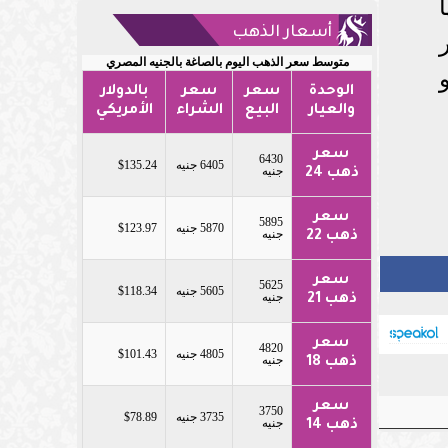
أسعار الذهب
متوسط سعر الذهب اليوم بالصاغة بالجنيه المصري
الوحدة
سعر
سعر
بالدولار
والعيار
البيع
الشراء
الأمريكي
سعر
6430
6405 جنيه
$135.24
جنيه
ذهب 24
سعر
5895
5870 جنيه
$123.97
جنيه
ذهب 22
سعر
5625
5605 جنيه
$118.34
جنيه
ذهب 21
سعر
4820
4805 جنيه
$101.43
جنيه
ذهب 18
سعر
3750
3735 جنيه
$78.89
جنيه
ذهب 14