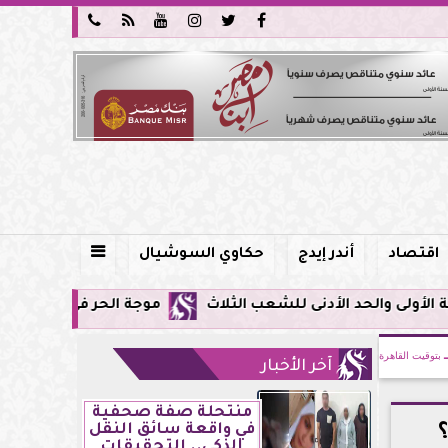






اقتصاد
أندر إيدج
حكاوي السوشيال

موجة الحر في مصر: موعد الانكسار، د
بتوقيت القاهرة
آخر الأخبار
منتحلة صفة صحفية
في واقعة سائق النقل
الذكي.. التحقيقات