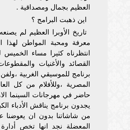
العظيم بجمال ومصداقية .
اين ذهبت البرامج ؟
تاريخ الأوبرا العظيم لم يصنعه
معرفة ومحبة المواطن لهذا ال
انتظرناه كثيرا مساء الخميس ل
القصائد والأغنيات والمقطوعات
برنامج للموسيقي الغربية ،ولفن 
المصرية ،وللأفلام من كل العالم
حاضر في مهرجانات السينما الاه
يجدون برنامج يناقش الأدباء ال
من شاشاتنا بدون ان يعوضنا عن
المعضلة نجد انها تخص أدارة 