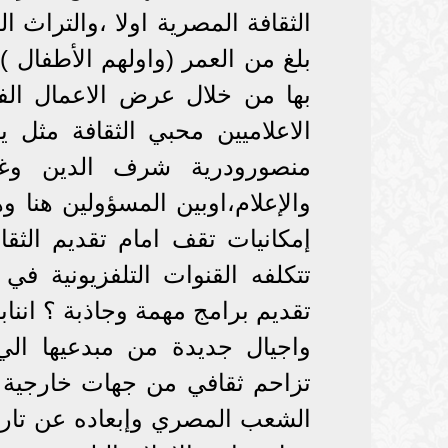
الثقافة المصرية اولا ،والتراث 
بلغ من العمر (واولهم الأطفال 
بها من خلال عرض الاعمال الفن
الاعلاميين محبي الثقافة مث
منصورودرية شرف الدين وغير
والإعلام،اوبين المسؤولين هنا 
إمكانيات تقف امام تقديم الثقا
تتكلفه القنوات التلفزيونية في
تقديم برامج مهمة وجاذبة ؟ اننابه
واجيال جديدة من مبدعيها الي
تزاحم ثقافي من جهات خارجية ع
الشعب المصري وإبعاده عن تاريخ