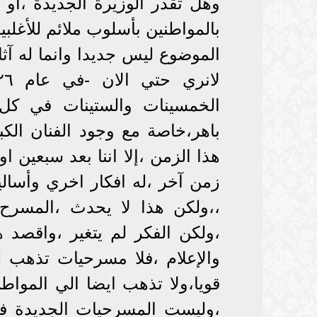
وهل تقدر الوزيرة الجديدة ،او ا
بالمواطنين بأسلوب ملائم للأغلبي
الموضوع ليس جديدا وانما له آثار
الخمسينات والستينات في كل 
باهر،خاصة مع وجود الفنان الك
هذا الزمن ،إلا اننا بعد سبعين
زمن آخر ،له افكار اخري وأسالي
،،ولكن هذا لا يحدث ،المسرح ت
،ولكن الفكر لم يتغير ،واقصد 
والإعلام ،فلا مسرحيات تذهب
قويا،ولا تذهب ايضا الي المواط
،وليست المسرحيات الجديدة فقط