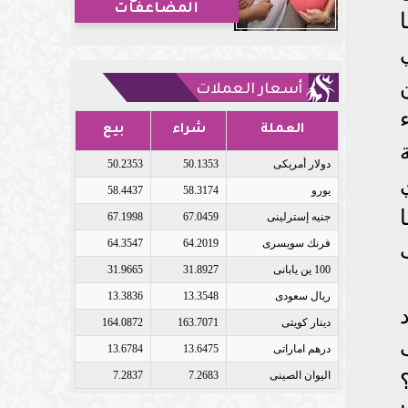
المضاعفات
أسعار العملات
العملة
شراء
بيع
دولار أمريكى
50.1353
50.2353
يورو
58.3174
58.4437
جنيه إسترلينى
67.0459
67.1998
فرنك سويسرى
64.2019
64.3547
100 ين يابانى
31.8927
31.9665
ريال سعودى
13.3548
13.3836
دينار كويتى
163.7071
164.0872
درهم اماراتى
13.6475
13.6784
اليوان الصينى
7.2683
7.2837