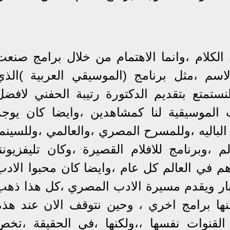
 الكلام ،وانما الاهتمام من خلال برامج صنعت
اسم ،مثل برنامج (الموسيقي العربية )الذي
نستمتع بتقديم الدكتورة رتيبة الحفني لافضل
 الموسيقية لنا كمشاهدين ،وايضا كان يوجد
الباليه ،وللمسرح المصري ،والعالمي ،وللسينما
 ،وبرنامج للافلام القصيرة ،وكان تليفزيوننا
م في العالم كل عام ،وايضا كان محبوا الادب
كبار ويقدم مسيرة الادب المصري ،كل هذا ذهب
ها برامج اخري ، وحين نتوقف الان عند هذه
القنوات نفسها ،،ولكنها ،في الحقيقة ،تخص