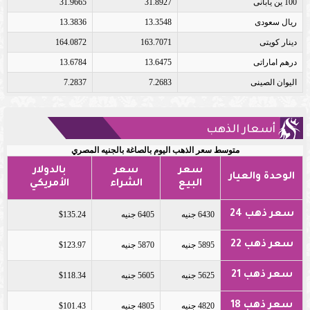
100 ين يابانى
31.8927
31.9665
ريال سعودى
13.3548
13.3836
دينار كويتى
163.7071
164.0872
درهم اماراتى
13.6475
13.6784
اليوان الصينى
7.2683
7.2837
أسعار الذهب
متوسط سعر الذهب اليوم بالصاغة بالجنيه المصري
سعر
سعر
بالدولار
الوحدة والعيار
البيع
الشراء
الأمريكي
سعر ذهب 24
6430 جنيه
6405 جنيه
$135.24
سعر ذهب 22
5895 جنيه
5870 جنيه
$123.97
سعر ذهب 21
5625 جنيه
5605 جنيه
$118.34
سعر ذهب 18
4820 جنيه
4805 جنيه
$101.43