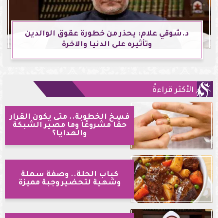
د.شوقي علام: يحذر من خطورة عقوق الوالدين
وتأثيره على الدنيا والآخرة
الأكثر قراءةً
فسخ الخطوبة.. متى يكون القرار
حقًا مشروعًا وما مصير الشبكة
والهدايا؟
كباب الحلة.. وصفة سهلة
وشهية لتحضير وجبة مميزة