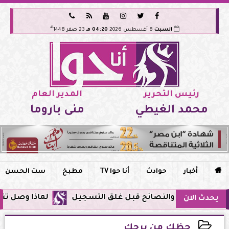






هـ
السبت
8 أغسطس 2026
04:20 مـ
23 صفر 1448
رئيس التحرير
المدير العام
محمد الغيطي
منى باروما

أخبار
حوادث
أنا حوا TV
مطبخ
ست الحسن
لماذا وصل تنبيه زلزال جوجل في مصر ال
يحدث الآن
حظك من برجك