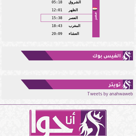
الشروق
05:18
الظهر
12:01
مصر
العصر
15:38
المغرب
18:43
العشاء
20:09
الفيس بوك
تويتر
Tweets by anahwaweb