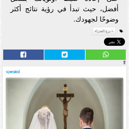
أفضل، حيث تبدأ في رؤية نتائج أكثر
وضوحًا لجهودك.
برج العذراء
⇧