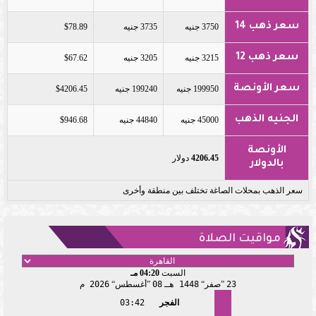
سعر ذهب 14
3750 جنيه
3735 جنيه
$78.89
سعر ذهب 12
3215 جنيه
3205 جنيه
$67.62
سعر الأونصة
199950 جنيه
199240 جنيه
$4206.45
الجنيه الذهب
45000 جنيه
44840 جنيه
$946.68
الأونصة
4206.45
دولار
بالدولار
سعر الذهب بمحلات الصاغة تختلف بين منطقة وأخرى
مواقيت الصلاة
السبت
04:20 مـ
23
صفر
1448 هـ
08
أغسطس
2026 م
الفجر
03:42