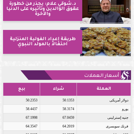
د.شوقي علام: يحذر من خطورة
عقوق الوالدين وتأثيره على الدنيا
والآخرة
طريقة إعداد الفولية المنزلية
احتفالاً بالمولد النبوي
أسعار العملات
العملة
شراء
بيع
دولار أمريكى
50.1353
50.2353
يورو
58.3174
58.4437
جنيه إسترلينى
67.0459
67.1998
فرنك سويسرى
64.2019
64.3547