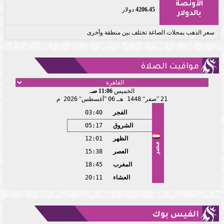
الأونصة
4206.45
دولار
بالدولار
سعر الذهب بمحلات الصاغة تختلف بين منطقة وأخرى
مواقيت الصلاة
الخميس
11:06 صـ
21
صفر
1448 هـ
06
أغسطس
2026 م
الفجر
03:40
الشروق
05:17
الظهر
12:01
مصر
العصر
15:38
المغرب
18:45
العشاء
20:11
الفيس بوك