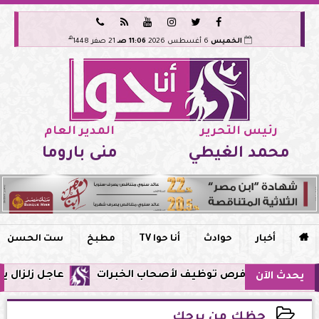






هـ
الخميس
6 أغسطس 2026
11:06 صـ
21 صفر 1448
رئيس التحرير
المدير العام
محمد الغيطي
منى باروما

أخبار
حوادث
أنا حوا TV
مطبخ
ست الحسن
عاجل زلزال يشعر به سكان مصر فجر ا
يحدث الآن
حظك من برجك