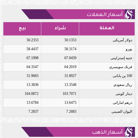
أسعار العملات
العملة
شراء
بيع
دولار أمريكى
50.1353
50.2353
يورو
58.3174
58.4437
جنيه إسترلينى
67.0459
67.1998
فرنك سويسرى
64.2019
64.3547
100 ين يابانى
31.8927
31.9665
ريال سعودى
13.3548
13.3836
دينار كويتى
163.7071
164.0872
درهم اماراتى
13.6475
13.6784
اليوان الصينى
7.2683
7.2837
أسعار الذهب