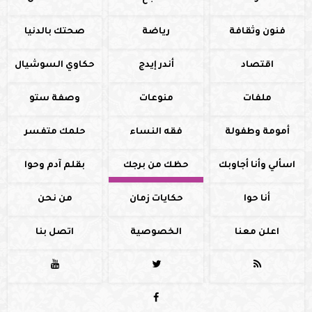
فنون وثقافة
رياضة
صحتك بالدنيا
اقتصاد
أندر إيدج
حكاوي السوشيال
ملفات
منوعات
وصفة ستو
أمومة وطفولة
فقه النساء
حلمك متفسر
اسألي وأنا أجاوبك
حظك من برجك
بقلم آدم وحوا
أنا حوا
حكايات زمان
من نحن
اعلن معنا
الخصوصية
اتصل بنا



