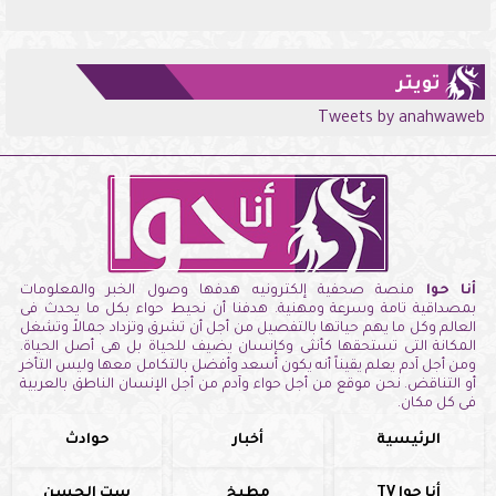
تويتر
Tweets by anahwaweb
أنا حوا
منصة صحفية إلكترونيه هدفها وصول الخبر والمعلومات
بمصداقية تامة وسرعة ومهنية. هدفنا أن نحيط حواء بكل ما يحدث فى
العالم وكل ما يهم حياتها بالتفصيل من أجل أن تشرق وتزداد جمالاً وتشغل
المكانة التى تستحقها كأنثى وكإنسان يضيف للحياة بل هى أصل الحياة.
ومن أجل آدم يعلم يقيناً أنه يكون أسعد وأفضل بالتكامل معها وليس التأخر
أو التناقض. نحن موقع من أجل حواء وآدم من أجل الإنسان الناطق بالعربية
فى كل مكان.
الرئيسية
أخبار
حوادث
أنا حوا TV
مطبخ
ست الحسن