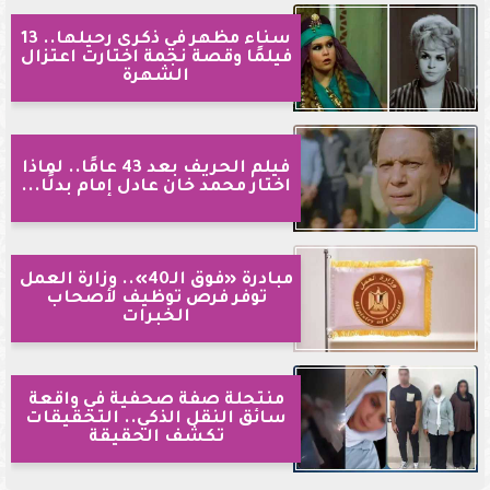
سناء مظهر في ذكرى رحيلها.. 13
فيلمًا وقصة نجمة اختارت اعتزال
الشهرة
فيلم الحريف بعد 43 عامًا.. لماذا
اختار محمد خان عادل إمام بدلًا...
مبادرة «فوق الـ40».. وزارة العمل
توفر فرص توظيف لأصحاب
الخبرات
منتحلة صفة صحفية في واقعة
سائق النقل الذكي.. التحقيقات
تكشف الحقيقة