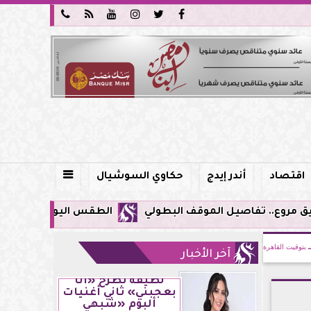






اقتصاد
أندر إيدج
حكاوي السوشيال

الطقس اليوم في مصر.. ذروة الموجة شديدة 
بتوقيت القاهرة
آخر الأخبار
لطيفة تطرح «أنا
بعجبني» ثاني أغنيات
ألبوم «شبهي