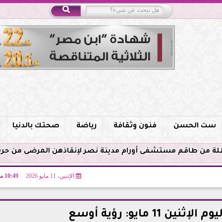
ست الحسن
فنون وثقافة
رياضة
صحتك بالدنيا
الإثنين، 11 مايو 2026
10:49 مـ
 11 مايو: رؤية أوسع