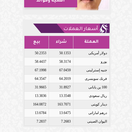
أهمية وفوائد
أسعار العملات
العملة
شراء
بيع
دولار أمريكى
50.1353
50.2353
يورو
58.3174
58.4437
جنيه إسترلينى
67.0459
67.1998
فرنك سويسرى
64.2019
64.3547
100 ين يابانى
31.8927
31.9665
ريال سعودى
13.3548
13.3836
دينار كويتى
163.7071
164.0872
درهم اماراتى
13.6475
13.6784
اليوان الصينى
7.2683
7.2837