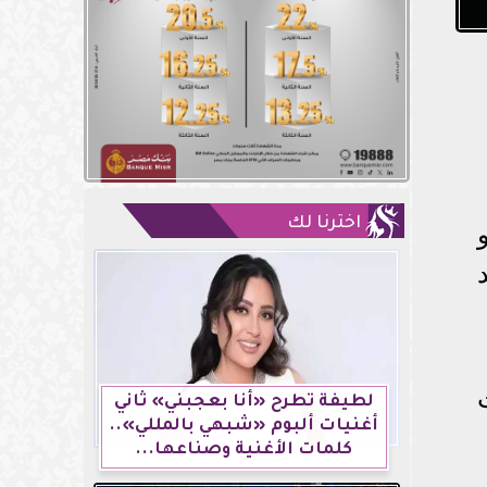
اخترنا لك
لطيفة تطرح «أنا بعجبني» ثاني
أغنيات ألبوم «شبهي بالمللي»..
كلمات الأغنية وصناعها...