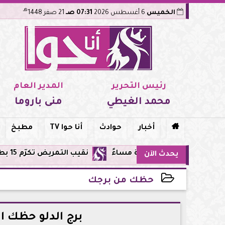
هـ
الخميس
6 أغسطس 2026
07:31 صـ
21 صفر 1448
رئيس التحرير
المدير العام
محمد الغيطي
منى باروما

أخبار
حوادث
أنا حوا TV
مطبخ
نقيب التمريض تكرّم 15 بطلة من طاقم مستشفى أورام مدينة نصر لإنقاذهن المرضى من حريق مروع.. تفاصيل الموقف البطولي
يحدث الآن
حظك من برجك
2026-05-11 22:49:47
برج الدلو حظك اليوم الإثنين