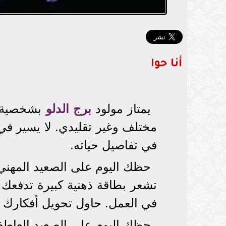
أنا حوا
يمتاز مولود
برج الدلو
بشخصية ف
مختلف وغير تقليدي. لا يسير في 
في تفاصيل حياته.
حظك اليوم على الصعيد المهني
تشعر بطاقة ذهنية كبيرة تدفعك 
في العمل. حاول تحويل أفكارك إل
حظك اليوم على الصعيد العاط