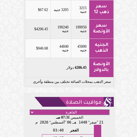
سعر
3215
3205 جنيه
$67.62
جنيه
ذهب 12
سعر
199240
199950
$4206.45
جنيه
جنيه
الأونصة
الجنيه
44840
45000
$946.68
جنيه
جنيه
الذهب
الأونصة
4206.45
دولار
بالدولار
سعر الذهب بمحلات الصاغة تختلف بين منطقة وأخرى
مواقيت الصلاة
الخميس
07:31 صـ
21
صفر
1448 هـ
06
أغسطس
2026 م
الفجر
03:40