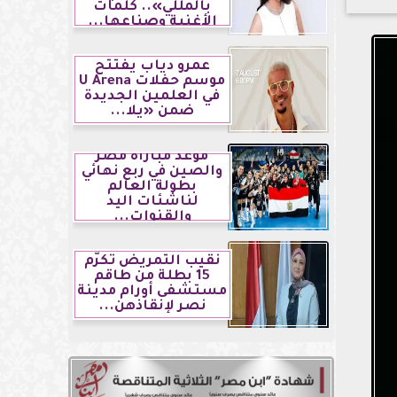
بالمللي».. كلمات
الأغنية وصناعها...
عمرو دياب يفتتح
موسم حفلات U Arena
في العلمين الجديدة
ضمن «يلا...
موعد مباراة مصر
والصين في ربع نهائي
بطولة العالم
لناشئات اليد
والقنوات...
نقيب التمريض تكرّم
15 بطلة من طاقم
مستشفى أورام مدينة
نصر لإنقاذهن...