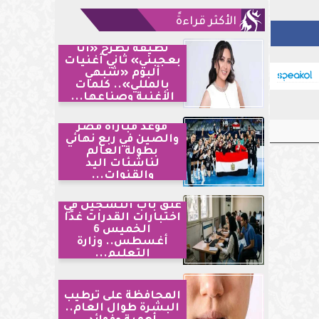
الأكثر قراءةً
لطيفة تطرح «أنا
بعجبني» ثاني أغنيات
ألبوم «شبهي
بالمللي».. كلمات
الأغنية وصناعها...
موعد مباراة مصر
والصين في ربع نهائي
بطولة العالم
لناشئات اليد
والقنوات...
غلق باب التسجيل في
اختبارات القدرات غدًا
الخميس 6
أغسطس.. وزارة
التعليم...
المحافظة على ترطيب
البشرة طوال العام..