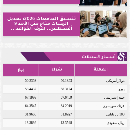
تنسيق الجامعات 2026: تعديل
الرغبات متاح حتى الأحد 9
أغسطس.. اعرف القواعد...
أسعار العملات
العملة
شراء
بيع
دولار أمريكى
50.1353
50.2353
يورو
58.3174
58.4437
جنيه إسترلينى
67.0459
67.1998
فرنك سويسرى
64.2019
64.3547
100 ين يابانى
31.8927
31.9665
ريال سعودى
13.3548
13.3836