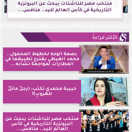
منتخب مصر للناشئات يبحث عن البرونزية
التاريخية في كأس العالم لليد.. منافس...
الأكثر قراءةً
بصمة الوجه لخطوط المحمول..
محمد الغيطي يقترح تطبيقها في
المطارات لمواجهة تشابه...
حبيبة محمدي تكتب: (رجلٌ مائلٌ
للغروبِ)!
منتخب مصر للناشئات يبحث عن
البرونزية التاريخية في كأس
العالم لليد.. منافس...