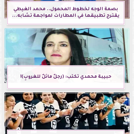
بصمة الوجه لخطوط المحمول.. محمد الغيطي
يقترح تطبيقها في المطارات لمواجهة تشابه...
حبيبة محمدي تكتب: (رجلٌ مائلٌ للغروبِ)!