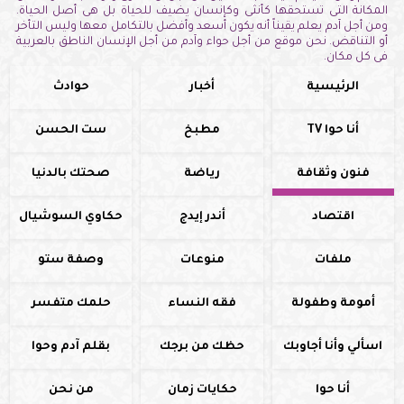
المكانة التى تستحقها كأنثى وكإنسان يضيف للحياة بل هى أصل الحياة.
ومن أجل آدم يعلم يقيناً أنه يكون أسعد وأفضل بالتكامل معها وليس التأخر
أو التناقض. نحن موقع من أجل حواء وآدم من أجل الإنسان الناطق بالعربية
فى كل مكان.
الرئيسية
أخبار
حوادث
أنا حوا TV
مطبخ
ست الحسن
فنون وثقافة
رياضة
صحتك بالدنيا
اقتصاد
أندر إيدج
حكاوي السوشيال
ملفات
منوعات
وصفة ستو
أمومة وطفولة
فقه النساء
حلمك متفسر
اسألي وأنا أجاوبك
حظك من برجك
بقلم آدم وحوا
أنا حوا
حكايات زمان
من نحن