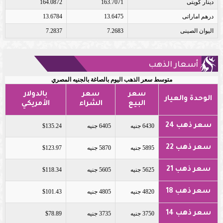
دينار كويتى
163.7071
164.0872
درهم اماراتى
13.6475
13.6784
اليوان الصينى
7.2683
7.2837
أسعار الذهب
متوسط سعر الذهب اليوم بالصاغة بالجنيه المصري
سعر
سعر
بالدولار
الوحدة والعيار
البيع
الشراء
الأمريكي
سعر ذهب 24
6430 جنيه
6405 جنيه
$135.24
سعر ذهب 22
5895 جنيه
5870 جنيه
$123.97
سعر ذهب 21
5625 جنيه
5605 جنيه
$118.34
سعر ذهب 18
4820 جنيه
4805 جنيه
$101.43
سعر ذهب 14
3750 جنيه
3735 جنيه
$78.89