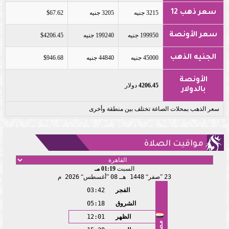
سعر ذهب 12
3215 جنيه
3205 جنيه
$67.62
سعر الأونصة
199950 جنيه
199240 جنيه
$4206.45
الجنيه الذهب
45000 جنيه
44840 جنيه
$946.68
الأونصة
4206.45
دولار
بالدولار
سعر الذهب بمحلات الصاغة تختلف بين منطقة وأخرى
مواقيت الصلاة
السبت
01:19 مـ
23
صفر
1448 هـ
08
أغسطس
2026 م
الفجر
03:42
الشروق
05:18
الظهر
12:01
مصر