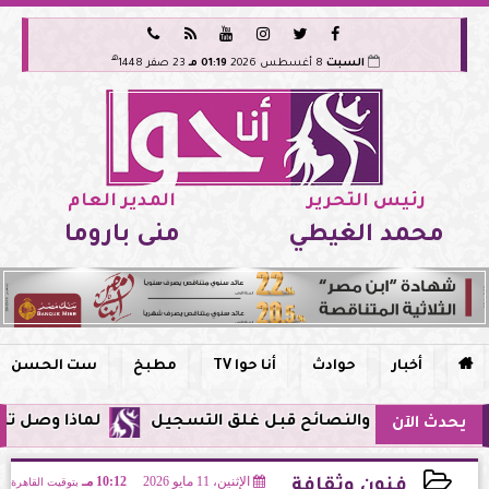






هـ
السبت
8 أغسطس 2026
01:19 مـ
23 صفر 1448
رئيس التحرير
المدير العام
محمد الغيطي
منى باروما

أخبار
حوادث
أنا حوا TV
مطبخ
ست الحسن
لماذا وصل تنبيه زلزال جوجل في مص
يحدث الآن
الإثنين، 11 مايو 2026
10:12 مـ
بتوقيت القاهرة
فنون وثقافة