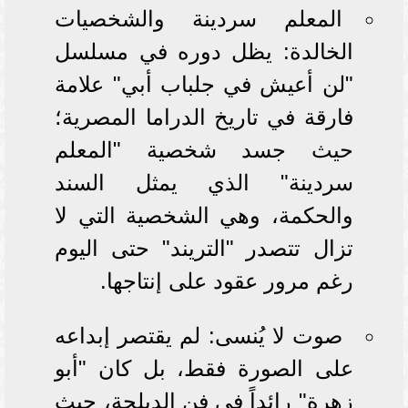
المعلم سردينة والشخصيات
الخالدة: يظل دوره في مسلسل
"لن أعيش في جلباب أبي" علامة
فارقة في تاريخ الدراما المصرية؛
حيث جسد شخصية "المعلم
سردينة" الذي يمثل السند
والحكمة، وهي الشخصية التي لا
تزال تتصدر "التريند" حتى اليوم
رغم مرور عقود على إنتاجها.
صوت لا يُنسى: لم يقتصر إبداعه
على الصورة فقط، بل كان "أبو
زهرة" رائداً في فن الدبلجة، حيث