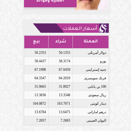
أهمية وفوائد
أسعار العملات
العملة
شراء
بيع
دولار أمريكى
50.1353
50.2353
يورو
58.3174
58.4437
جنيه إسترلينى
67.0459
67.1998
فرنك سويسرى
64.2019
64.3547
100 ين يابانى
31.8927
31.9665
ريال سعودى
13.3548
13.3836
دينار كويتى
163.7071
164.0872
درهم اماراتى
13.6475
13.6784
اليوان الصينى
7.2683
7.2837