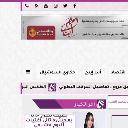






اقتصاد
أندر إيدج
حكاوي السوشيال

الطقس اليوم في مصر.. ذروة الموجة شديدة ا
بتوقيت القاهرة
آخر الأخبار
لطيفة تطرح «أنا
بعجبني» ثاني أغنيات
ألبوم «شبهي