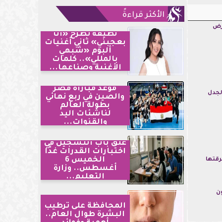
الأكثر قراءةً
رض
لطيفة تطرح «أنا
بعجبني» ثاني أغنيات
ألبوم «شبهي
بالمللي».. كلمات
الأغنية وصناعها...
موعد مباراة مصر
لجدل
والصين في ربع نهائي
بطولة العالم
لناشئات اليد
والقنوات...
غلق باب التسجيل في
اختبارات القدرات غدًا
الخميس 6
قتها
أغسطس.. وزارة
التعليم...
ن
المحافظة على ترطيب
البشرة طوال العام..