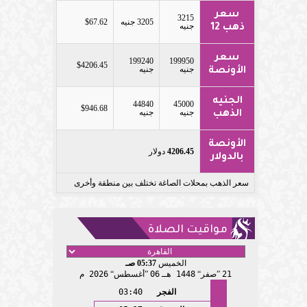
سعر
3215
3205 جنيه
$67.62
جنيه
ذهب 12
سعر
199240
199950
$4206.45
جنيه
جنيه
الأونصة
الجنيه
44840
45000
$946.68
جنيه
جنيه
الذهب
الأونصة
4206.45
دولار
بالدولار
سعر الذهب بمحلات الصاغة تختلف بين منطقة وأخرى
مواقيت الصلاة
الخميس
05:37 صـ
21
صفر
1448 هـ
06
أغسطس
2026 م
الفجر
03:40