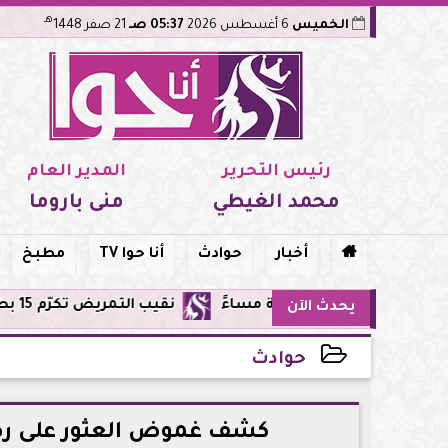
هـ
الخميس
6 أغسطس 2026
05:37 صـ
21 صفر 1448
رئيس التحرير
المدير العام
محمد الغيطي
منى باروما

أخبار
حوادث
أنا حوا TV
مطبخ
نقيب التمريض تكرّم 15 بطلة من طاقم مستشفى أورام مدينة نصر لإنقاذهن المرضى من حريق مروع.. تفاصيل الموقف البطولي
يحدث الآن
حوادث
2026-05-11 16:02:05
كشف غموض العثور على رضي