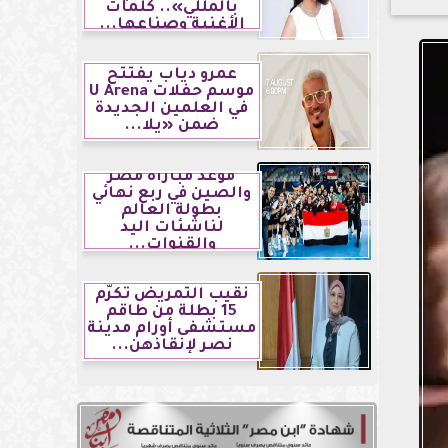
بالمللي».. كلمات
الأغنية وصناعها...
عمرو دياب يفتتح
موسم حفلات U Arena
في العلمين الجديدة
ضمن «يلا...
موعد مباراة مصر
والصين في ربع نهائي
بطولة العالم
لناشئات اليد
والقنوات...
نقيب التمريض تكرّم
15 بطلة من طاقم
مستشفى أورام مدينة
نصر لإنقاذهن...