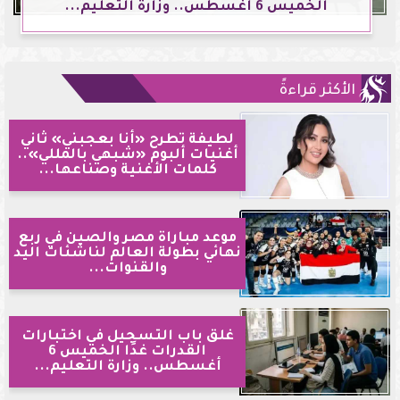
الخميس 6 أغسطس.. وزارة التعليم...
الأكثر قراءةً
لطيفة تطرح «أنا بعجبني» ثاني
أغنيات ألبوم «شبهي بالمللي»..
كلمات الأغنية وصناعها...
موعد مباراة مصر والصين في ربع
نهائي بطولة العالم لناشئات اليد
والقنوات...
غلق باب التسجيل في اختبارات
القدرات غدًا الخميس 6
أغسطس.. وزارة التعليم...