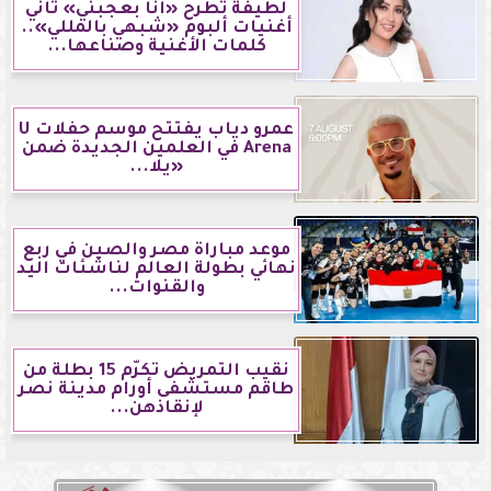
لطيفة تطرح «أنا بعجبني» ثاني
أغنيات ألبوم «شبهي بالمللي»..
كلمات الأغنية وصناعها...
عمرو دياب يفتتح موسم حفلات U
Arena في العلمين الجديدة ضمن
«يلا...
موعد مباراة مصر والصين في ربع
نهائي بطولة العالم لناشئات اليد
والقنوات...
نقيب التمريض تكرّم 15 بطلة من
طاقم مستشفى أورام مدينة نصر
لإنقاذهن...