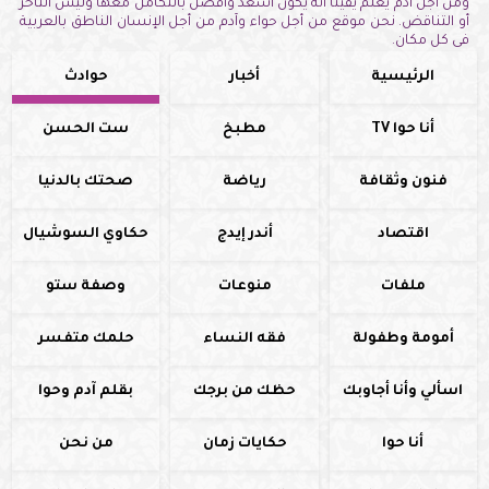
ومن أجل آدم يعلم يقيناً أنه يكون أسعد وأفضل بالتكامل معها وليس التأخر
أو التناقض. نحن موقع من أجل حواء وآدم من أجل الإنسان الناطق بالعربية
فى كل مكان.
الرئيسية
أخبار
حوادث
أنا حوا TV
مطبخ
ست الحسن
فنون وثقافة
رياضة
صحتك بالدنيا
اقتصاد
أندر إيدج
حكاوي السوشيال
ملفات
منوعات
وصفة ستو
أمومة وطفولة
فقه النساء
حلمك متفسر
اسألي وأنا أجاوبك
حظك من برجك
بقلم آدم وحوا
أنا حوا
حكايات زمان
من نحن