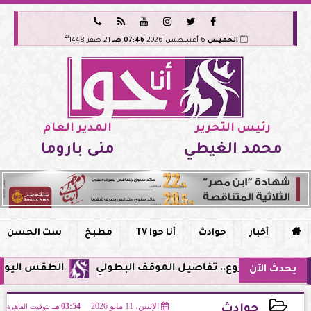






هـ
الخميس
6 أغسطس 2026
07:46 صـ
21 صفر 1448
رئيس التحرير
المدير العام
محمد الغيطي
منى باروما

أخبار
حوادث
أنا حوا TV
مطبخ
ست الحسن
الطقس اليوم في مصر.. ذ
يحدث الآن
الإثنين، 11 مايو 2026
03:54 مـ
بتوقيت القاهرة
حوادث