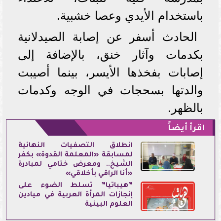
باستخدام الأيدي وعصا خشبية.
الحادث أسفر عن إصابة الصيدلانية
بكدمات وآثار خنق، بالإضافة إلى
إصابات بفخذها الأيسر، بينما أصيبت
والدتها بسحجات في الوجه وكدمات
بالظهر.
اقرأ أيضاً
انطلاق التصفيات النهائية
لمسابقة «المعلمة القدوة» بكفر
الشيخ.. ومعرض ختامي لمبادرة
«أنا الراقي بأخلاقي»
”هيباتيا” تسلط الضوء على
إنجازات المرأة العربية في ميادين
العلوم البينية