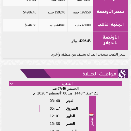
سعر الأونصة
199950 جنيه
199240 جنيه
$4206.45
الجنيه الذهب
45000 جنيه
44840 جنيه
$946.68
الأونصة
4206.45
دولار
بالدولار
سعر الذهب بمحلات الصاغة تختلف بين منطقة وأخرى
مواقيت الصلاة
الخميس
07:46 صـ
21
صفر
1448 هـ
06
أغسطس
2026 م
الفجر
03:40
الشروق
05:17
الظهر
12:01
مصر
العصر
15:38