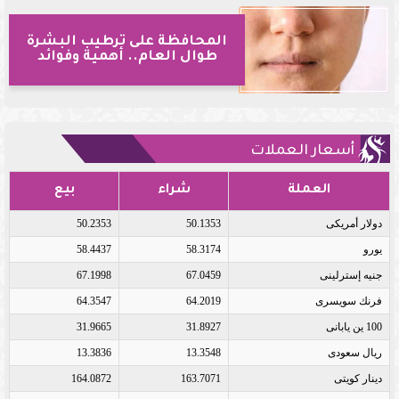
المحافظة على ترطيب البشرة
طوال العام.. أهمية وفوائد
أسعار العملات
العملة
شراء
بيع
دولار أمريكى
50.1353
50.2353
يورو
58.3174
58.4437
جنيه إسترلينى
67.0459
67.1998
فرنك سويسرى
64.2019
64.3547
100 ين يابانى
31.8927
31.9665
ريال سعودى
13.3548
13.3836
دينار كويتى
163.7071
164.0872