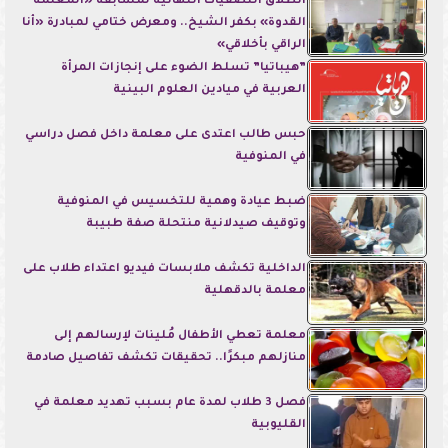
انطلاق التصفيات النهائية لمسابقة «المعلمة
القدوة» بكفر الشيخ.. ومعرض ختامي لمبادرة «أنا
الراقي بأخلاقي»
”هيباتيا” تسلط الضوء على إنجازات المرأة
العربية في ميادين العلوم البينية
حبس طالب اعتدى على معلمة داخل فصل دراسي
في المنوفية
ضبط عيادة وهمية للتخسيس في المنوفية
وتوقيف صيدلانية منتحلة صفة طبيبة
الداخلية تكشف ملابسات فيديو اعتداء طلاب على
معلمة بالدقهلية
معلمة تعطي الأطفال مُلينات لإرسالهم إلى
منازلهم مبكرًا.. تحقيقات تكشف تفاصيل صادمة
فصل 3 طلاب لمدة عام بسبب تهديد معلمة في
القليوبية