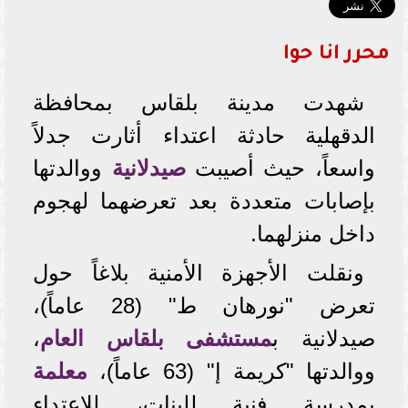
محرر انا حوا
شهدت مدينة بلقاس بمحافظة
الدقهلية حادثة اعتداء أثارت جدلاً
واسعاً، حيث أصيبت
صيدلانية
ووالدتها
بإصابات متعددة بعد تعرضهما لهجوم
داخل منزلهما.
ونقلت الأجهزة الأمنية بلاغاً حول
تعرض "نورهان ط" (28 عاماً)،
صيدلانية ب
مستشفى بلقاس العام
،
ووالدتها "كريمة إ" (63 عاماً)،
معلمة
بمدرسة فنية للبنات، للاعتداء