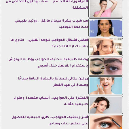
المرأة ورائحة الجسم.. أسباب وحلول للتخلص من
المشكلة
سر شباب بشرة ميجان ماركل.. روتين طبيعي
لمكافحة التجاعيد
أفضل أشكال الحواجب للوجه القلبي.. اختاري ما
يناسبك لإطلالة جذابة
وصفة طبيعية لتكثيف الحواجب وإطالة الرموش
باستخدام القرنفل خلال أسبوع
روتين مثالي للعناية بالبشرة الجافة صباحًا
ومساءً في عيد الفطر
القشرة على الحواجب.. أسباب متعددة وحلول
طبيعية فعّالة
أسرار تكثيف الحواجب.. طرق طبيعية للحصول
على مظهر جذاب وساحر