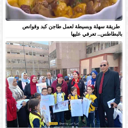
طريقة سهلة وبسيطة لعمل طاجن كبد وقوانص
بالبطاطس.. تعرفي عليها