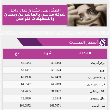
العثور على جثمان فتاة داخل
شركة ملابس بالعاشر من رمضان
والتحقيقات تتواصل
أسعار العملات
العملة
شراء
بيع
دولار أمريكى
50.1353
50.2353
يورو
58.3174
58.4437
جنيه إسترلينى
67.0459
67.1998
فرنك سويسرى
64.2019
64.3547
100 ين يابانى
31.8927
31.9665
ريال سعودى
13.3548
13.3836
دينار كويتى
163.7071
164.0872