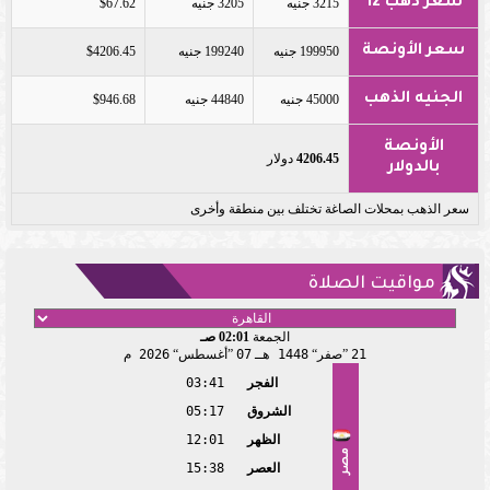
سعر ذهب 12
3215 جنيه
3205 جنيه
$67.62
سعر الأونصة
199950 جنيه
199240 جنيه
$4206.45
الجنيه الذهب
45000 جنيه
44840 جنيه
$946.68
الأونصة
4206.45
دولار
بالدولار
سعر الذهب بمحلات الصاغة تختلف بين منطقة وأخرى
مواقيت الصلاة
الجمعة
02:01 صـ
21
صفر
1448 هـ
07
أغسطس
2026 م
الفجر
03:41
الشروق
05:17
الظهر
12:01
مصر
العصر
15:38