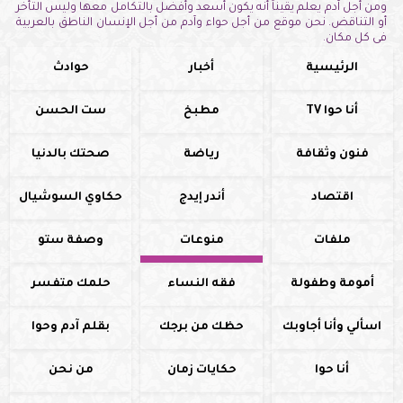
ومن أجل آدم يعلم يقيناً أنه يكون أسعد وأفضل بالتكامل معها وليس التأخر
أو التناقض. نحن موقع من أجل حواء وآدم من أجل الإنسان الناطق بالعربية
فى كل مكان.
الرئيسية
أخبار
حوادث
أنا حوا TV
مطبخ
ست الحسن
فنون وثقافة
رياضة
صحتك بالدنيا
اقتصاد
أندر إيدج
حكاوي السوشيال
ملفات
منوعات
وصفة ستو
أمومة وطفولة
فقه النساء
حلمك متفسر
اسألي وأنا أجاوبك
حظك من برجك
بقلم آدم وحوا
أنا حوا
حكايات زمان
من نحن