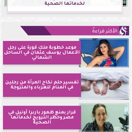
لخدماتها الصحية
الأكثر قراءةً
موعد خطوبة ملك قورة على رجل
الأعمال يوسف عثمان في الساحل
الشمالي
تفسير حلم نكاح المرأة من رجلين
في المنام للعزباء والمتزوجة
قرار بمنع ظهور باربرا أونيل في
مصر وحظر الترويج لخدماتها
الصحية