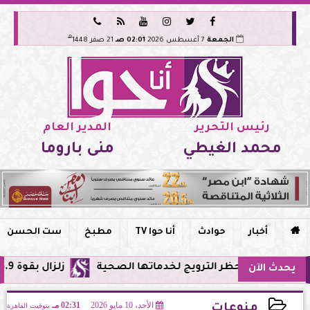






هـ
الجمعة
7 أغسطس 2026
02:01 صـ
21 صفر 1448
رئيس التحرير
المدير العام
محمد الغيطي
منى باروما

أخبار
حوادث
أنا حوا TV
مطبخ
ست الحسن
ر الترويج لخدماتها الصحية
زلزال بقوة 5.9 ريختر يشعر به سكان القاهرة وعدة محافظات.. مركزه شرق البحر المتوسط
يحدث الآن
الأحد، 10 مايو 2026
02:31 مـ
بتوقيت القاهرة
منوعات