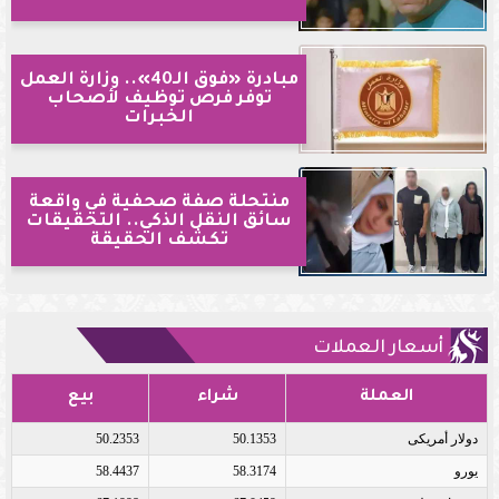
مبادرة «فوق الـ40».. وزارة العمل
توفر فرص توظيف لأصحاب
الخبرات
منتحلة صفة صحفية في واقعة
سائق النقل الذكي.. التحقيقات
تكشف الحقيقة
أسعار العملات
العملة
شراء
بيع
دولار أمريكى
50.1353
50.2353
يورو
58.3174
58.4437