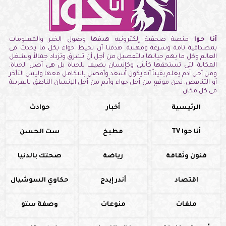
أنا حوا
منصة صحفية إلكترونيه هدفها وصول الخبر والمعلومات
بمصداقية تامة وسرعة ومهنية. هدفنا أن نحيط حواء بكل ما يحدث فى
العالم وكل ما يهم حياتها بالتفصيل من أجل أن تشرق وتزداد جمالاً وتشغل
المكانة التى تستحقها كأنثى وكإنسان يضيف للحياة بل هى أصل الحياة.
ومن أجل آدم يعلم يقيناً أنه يكون أسعد وأفضل بالتكامل معها وليس التأخر
أو التناقض. نحن موقع من أجل حواء وآدم من أجل الإنسان الناطق بالعربية
فى كل مكان.
الرئيسية
أخبار
حوادث
أنا حوا TV
مطبخ
ست الحسن
فنون وثقافة
رياضة
صحتك بالدنيا
اقتصاد
أندر إيدج
حكاوي السوشيال
ملفات
منوعات
وصفة ستو