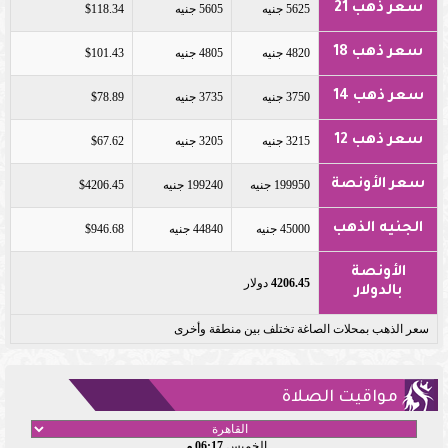
سعر ذهب 21
5625 جنيه
5605 جنيه
$118.34
سعر ذهب 18
4820 جنيه
4805 جنيه
$101.43
سعر ذهب 14
3750 جنيه
3735 جنيه
$78.89
سعر ذهب 12
3215 جنيه
3205 جنيه
$67.62
سعر الأونصة
199950 جنيه
199240 جنيه
$4206.45
الجنيه الذهب
45000 جنيه
44840 جنيه
$946.68
الأونصة
4206.45
دولار
بالدولار
سعر الذهب بمحلات الصاغة تختلف بين منطقة وأخرى
مواقيت الصلاة
الخميس
06:17 مـ