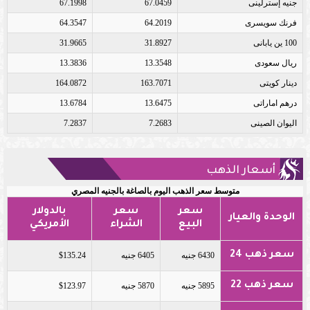
جنيه إسترلينى
67.0459
67.1998
فرنك سويسرى
64.2019
64.3547
100 ين يابانى
31.8927
31.9665
ريال سعودى
13.3548
13.3836
دينار كويتى
163.7071
164.0872
درهم اماراتى
13.6475
13.6784
اليوان الصينى
7.2683
7.2837
أسعار الذهب
متوسط سعر الذهب اليوم بالصاغة بالجنيه المصري
سعر
سعر
بالدولار
الوحدة والعيار
البيع
الشراء
الأمريكي
سعر ذهب 24
6430 جنيه
6405 جنيه
$135.24
سعر ذهب 22
5895 جنيه
5870 جنيه
$123.97