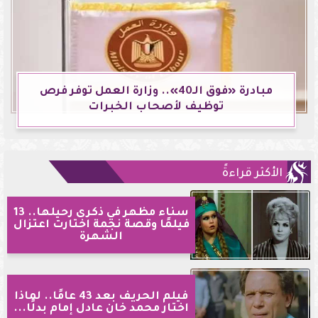
مبادرة «فوق الـ40».. وزارة العمل توفر فرص
توظيف لأصحاب الخبرات
الأكثر قراءةً
سناء مظهر في ذكرى رحيلها.. 13
فيلمًا وقصة نجمة اختارت اعتزال
الشهرة
فيلم الحريف بعد 43 عامًا.. لماذا
اختار محمد خان عادل إمام بدلًا...