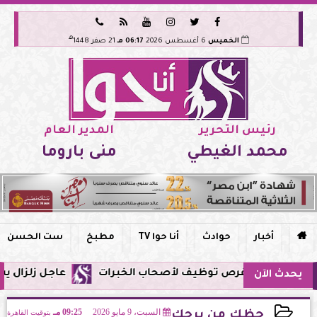






هـ
الخميس
6 أغسطس 2026
06:17 مـ
21 صفر 1448
رئيس التحرير
المدير العام
محمد الغيطي
منى باروما

أخبار
حوادث
أنا حوا TV
مطبخ
ست الحسن
عاجل زلزال يشعر به سكان مصر فجر اليوم الإث
يحدث الآن
السبت، 9 مايو 2026
09:25 مـ
بتوقيت القاهرة
حظك من برجك