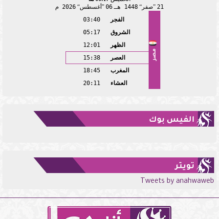
21
صفر
1448 هـ
06
أغسطس
2026 م
الفجر
03:40
الشروق
05:17
الظهر
12:01
مصر
العصر
15:38
المغرب
18:45
العشاء
20:11
الفيس بوك
تويتر
Tweets by anahwaweb