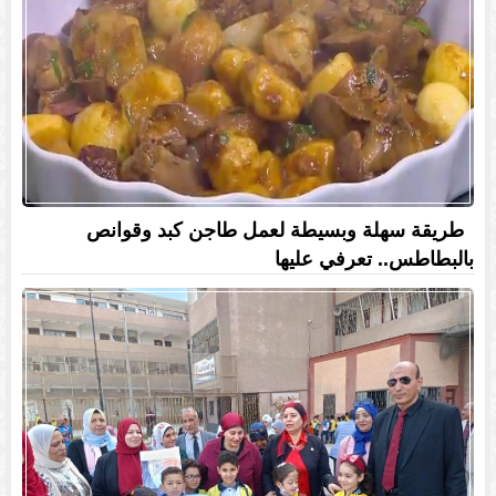
طريقة سهلة وبسيطة لعمل طاجن كبد وقوانص
بالبطاطس.. تعرفي عليها