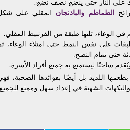
رك على النار حتى ينضج نصف نضج.
الطماطم والباذنجان
المقلي على شكل
طبقات على نفس النمط حتى امتلاء الوعاء، ثم
ئة حتى تمام النضج.
بطعمها اللذيذ بل أيضًا بفوائدها الصحية، فهي
 والنكهات الشهية في إعداد سهل وممتع للجميع.