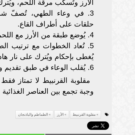
الأرز وتُسكب مرقة اللحم، ويُت
3. في وعاء الطهي، تُصفّ شرائح
حلقات على أطراف القاع.
4. يُوضع طبقة من الأرز مع اللحم في الوعاء، تليها طبقة من القرنبيط المقلي.
5. تُعاد الخطوات مع ترتيب ال
يُغطى بإحكام ويُترك على نار هاد
6. يُقلب الوعاء في طبق تقديم ويُقدم ساخنًا ليستمتع به جميع أفراد الأسرة.
مقلوبة القرنبيط لا تمتاز فقط 
وجبة تجمع بين العناصر الغذائية
مقلوبة القرنبيط
الأرز
الطماطم والباذنجان