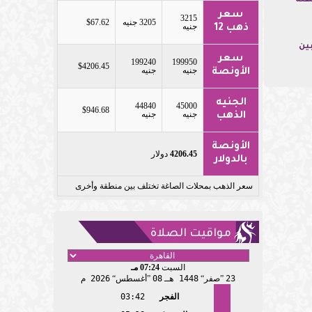
هلة
سعر
3215
3205 جنيه
$67.62
جنيه
ذهب 12
بين
سعر
199240
199950
$4206.45
جنيه
جنيه
الأونصة
الجنيه
44840
45000
$946.68
جنيه
جنيه
الذهب
الأونصة
4206.45
دولار
بالدولار
سعر الذهب بمحلات الصاغة تختلف بين منطقة وأخرى
مواقيت الصلاة
السبت
07:24 مـ
23
صفر
1448 هـ
08
أغسطس
2026 م
الفجر
03:42