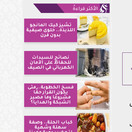
الأكثر قراءةً
تشيز كيك المانجو
اللذيذة.. حلوى صيفية
بدون فرن
نصائح للسيدات
للحفاظ على الأمان
الكهربائي في الصيف
فسخ الخطوبة.. متى
يكون القرار حقًا
مشروعًا وما مصير
الشبكة والهدايا؟
كباب الحلة.. وصفة
سهلة وشهية