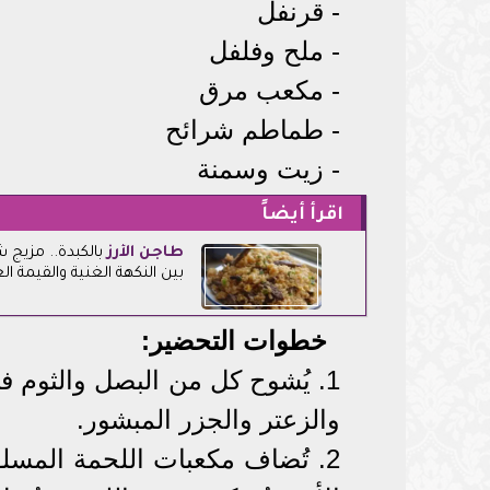
- قرنفل
- ملح وفلفل
- مكعب مرق
- طماطم شرائح
- زيت وسمنة
اقرأ أيضاً
طاجن
الأرز
بالكبدة.. مزيج
بين النكهة الغنية والقيمة الغ
خطوات التحضير:
1. يُشوح كل من البصل والثوم 
والزعتر والجزر المبشور.
2. تُضاف مكعبات اللحمة المسل