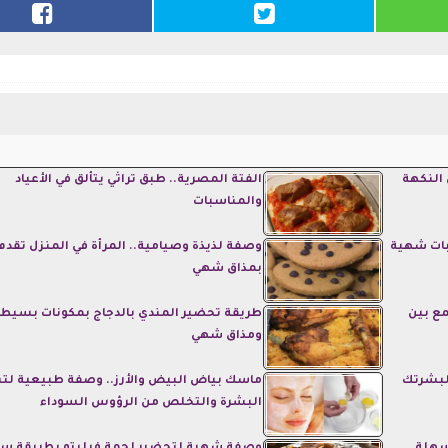
 النكهة
الفتة المصرية.. طبق تراثي يتألق في الأعياد
والمناسبات
بات شهية
وصفة لذيذة وصيامية.. المرأة في المنزل تقدم 
بمذاق شهي
مع بين
طريقة تحضير المندي بالدجاج بمكونات بسيط
ومذاق شهي
 لبشرتك
ماسك بياض البيض والأرز.. وصفة طبيعية لتن
البشرة والتخلص من الرؤوس السوداء