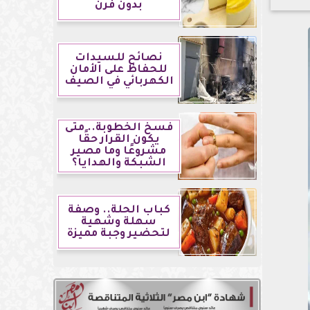
بدون فرن
نصائح للسيدات
للحفاظ على الأمان
الكهربائي في الصيف
فسخ الخطوبة.. متى
يكون القرار حقًا
مشروعًا وما مصير
الشبكة والهدايا؟
كباب الحلة.. وصفة
سهلة وشهية
لتحضير وجبة مميزة