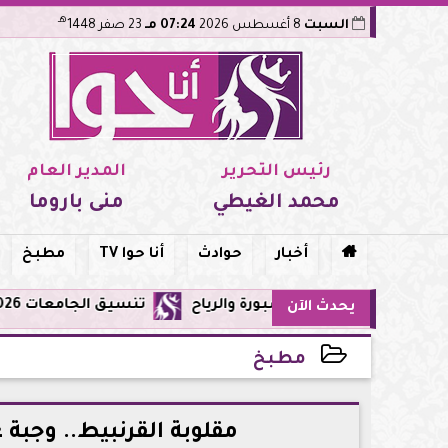
هـ
السبت
8 أغسطس 2026
07:24 مـ
23 صفر 1448
رئيس التحرير
المدير العام
محمد الغيطي
منى باروما

أخبار
حوادث
أنا حوا TV
مطبخ
تنسيق الجامعات 2026: تعديل الرغبات متاح حتى الأحد 9 أغسطس.. اعرف القواعد والمواعيد والنصائح قبل غلق التسجيل
يحدث الآن
مطبخ
2026-04-19 16:08:29
مقلوبة القرنبيط.. وجب