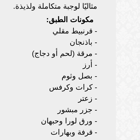
مثاليًا لوجبة متكاملة ولذيذة.
مكونات الطبق:
- قرنبيط مقلي
- باذنجان
- مرقة (لحم أو دجاج)
- أرز
- بصل وثوم
- كرات وكرفس
- زعتر
- جزر مبشور
- ورق لورا وحبهان
- قرفة وبهارات