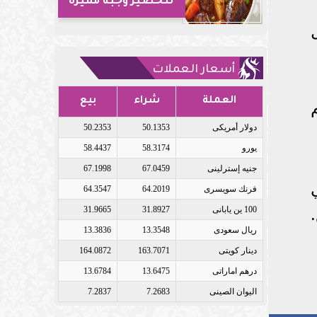
لتحضير وجبة مميزة
أسعار العملات
العملة
شراء
بيع
دولار أمريكى
50.1353
50.2353
يورو
58.3174
58.4437
جنيه إسترلينى
67.0459
67.1998
فرنك سويسرى
64.2019
64.3547
100 ين يابانى
31.8927
31.9665
ريال سعودى
13.3548
13.3836
دينار كويتى
163.7071
164.0872
درهم اماراتى
13.6475
13.6784
اليوان الصينى
7.2683
7.2837