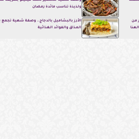
سهلة
وصفة شهية لتحضير لحمة فيليتو بطريقة س
ولذيذة تناسب مائدة رمضان
 من
الأرز بالبشاميل بالدجاج.. وصفة شهية تجمع 
لهنا
المذاق والفوائد الغذائية