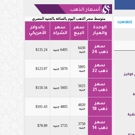
أسعار الذهب
متوسط سعر الذهب اليوم بالصاغة بالجنيه المصري
الوحدة
سعر
سعر
بالدولار
والعيار
البيع
الشراء
الأمريكي
سعر
6430
6405 جنيه
$135.24
جنيه
ذهب 24
سعر
5895
5870 جنيه
$123.97
جنيه
ذهب 22
كوكيز
سعر
5625
5605 جنيه
$118.34
جنيه
ذهب 21
ة
سعر
4820
4805 جنيه
$101.43
جنيه
ذهب 18
قية
سعر
3750
3735 جنيه
$78.89
جنيه
ذهب 14