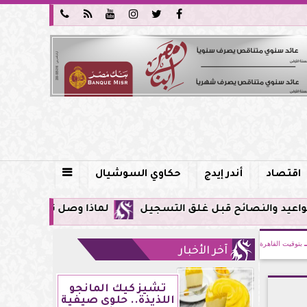






اقتصاد
أندر إيدج
حكاوي السوشيال

لماذا وصل تنبيه زلزال جوجل في مصر اليوم لأول مرة؟.. 
بتوقيت القاهرة
آخر الأخبار
تشيز كيك المانجو
اللذيذة.. حلوى صيفية