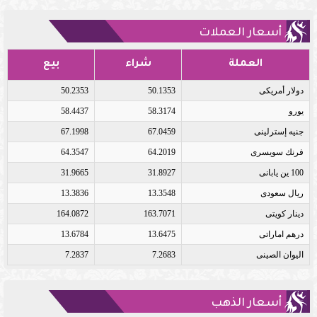
أسعار العملات
العملة
شراء
بيع
دولار أمريكى
50.1353
50.2353
يورو
58.3174
58.4437
جنيه إسترلينى
67.0459
67.1998
فرنك سويسرى
64.2019
64.3547
100 ين يابانى
31.8927
31.9665
ريال سعودى
13.3548
13.3836
دينار كويتى
163.7071
164.0872
درهم اماراتى
13.6475
13.6784
اليوان الصينى
7.2683
7.2837
أسعار الذهب