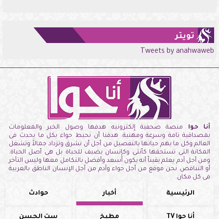
تويتر
Tweets by anahwaweb
أنا حوا
منصة صحفية إلكترونيه هدفها وصول الخبر والمعلومات
بمصداقية تامة وسرعة ومهنية. هدفنا أن نحيط حواء بكل ما يحدث فى
العالم وكل ما يهم حياتها بالتفصيل من أجل أن تشرق وتزداد جمالاً وتشغل
المكانة التى تستحقها كأنثى وكإنسان يضيف للحياة بل هى أصل الحياة.
ومن أجل آدم يعلم يقيناً أنه يكون أسعد وأفضل بالتكامل معها وليس التأخر
أو التناقض. نحن موقع من أجل حواء وآدم من أجل الإنسان الناطق بالعربية
فى كل مكان.
الرئيسية
أخبار
حوادث
أنا حوا TV
مطبخ
ست الحسن