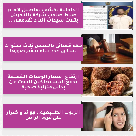
الداخلية تكشف تفاصيل اتهام
ضبط صاحب شركة بالتحرش
بثلاث سيدات أثناء تقدمهن...
حكم قضائي بالسجن ثلاث سنوات
لسائق هدد فتاة بنشر صورها
ارتفاع أسعار الوجبات الخفيفة
يدفع المستهلكين للبحث عن
بدائل منزلية صحية
الزيوت الطبيعية.. فوائد وأضرار
على فروة الرأس