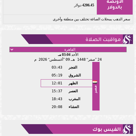
الأونصة
4206.45
دولار
بالدولار
سعر الذهب بمحلات الصاغة تختلف بين منطقة وأخرى
مواقيت الصلاة
الأحد
03:04 مـ
24
صفر
1448 هـ
09
أغسطس
2026 م
الفجر
03:43
الشروق
05:19
الظهر
12:01
مصر
العصر
15:37
المغرب
18:43
العشاء
20:08
الفيس بوك