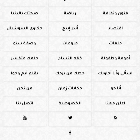
فنون وثقافة
رياضة
صحتك بالدنيا
اقتصاد
أندر إيدج
حكاوي السوشيال
ملفات
منوعات
وصفة ستو
أمومة وطفولة
فقه النساء
حلمك متفسر
اسألي وأنا أجاوبك
حظك من برجك
بقلم آدم وحوا
أنا حوا
حكايات زمان
من نحن
اعلن معنا
الخصوصية
اتصل بنا



