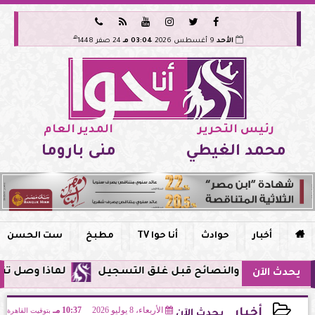






هـ
الأحد
9 أغسطس 2026
03:04 مـ
24 صفر 1448
رئيس التحرير
المدير العام
محمد الغيطي
منى باروما

أخبار
حوادث
أنا حوا TV
مطبخ
ست الحسن
لماذا وصل تنبيه زلزال جوجل في مصر
يحدث الآن
الأربعاء، 8 يوليو 2026
10:37 مـ
بتوقيت القاهرة
أخبار
يحدث الآن