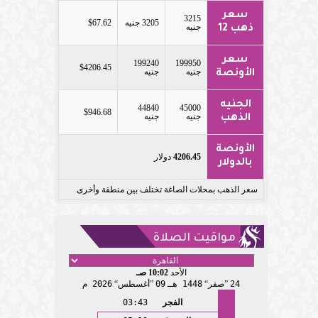
سعر
3215
3205 جنيه
$67.62
جنيه
ذهب 12
سعر
199240
199950
$4206.45
جنيه
جنيه
الأونصة
الجنيه
44840
45000
$946.68
جنيه
جنيه
الذهب
الأونصة
4206.45
دولار
بالدولار
سعر الذهب بمحلات الصاغة تختلف بين منطقة وأخرى
مواقيت الصلاة
الأحد
10:02 صـ
24
صفر
1448 هـ
09
أغسطس
2026 م
الفجر
03:43