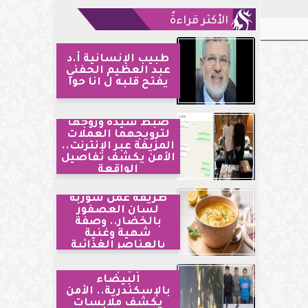
الأكثر قراءةً
طبيب الإنسانية أ.د
عبد العظيم الحفني
يفتح قلبه ل انا حوا
ضبط سيدة وزوجها
لترويجهما العملات
المزيفة عبر الإنترنت..
الأمن يكشف تفاصيل
الواقعة
طريقة عمل شوربة
لسان العصفور
بالخضار.. وصفة
شهية وغنية
بالعناصر الغذائية
مشاجرة بالأسلحة
البيضاء
بالإسكندرية.. الأمن
يكشف ملابسات