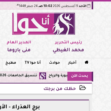
هـ
الأحد
9 أغسطس 2026
10:02 صـ
24 صفر 1448
رئيس التحرير
المدير العام
محمد الغيطي
منى باروما

أخبار
حوادث
أنا حوا TV
مطبخ
تنسيق الجامعات 2026: تعديل الرغبات متاح حتى الأحد 9 أغسطس.. اعرف القواعد والمواعيد والنصائح قبل غلق التسجيل
يحدث الآن
حظك من برجك
2026-07-08 22:13:11
برج العذراء - الأربعاء 8 يوليو: خفف