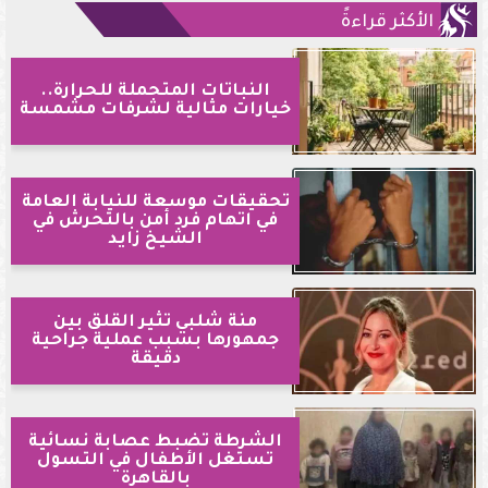
الأكثر قراءةً
النباتات المتحملة للحرارة..
خيارات مثالية لشرفات مشمسة
تحقيقات موسعة للنيابة العامة
في اتهام فرد أمن بالتحرش في
الشيخ زايد
منة شلبي تثير القلق بين
جمهورها بسبب عملية جراحية
دقيقة
الشرطة تضبط عصابة نسائية
تستغل الأطفال في التسول
بالقاهرة