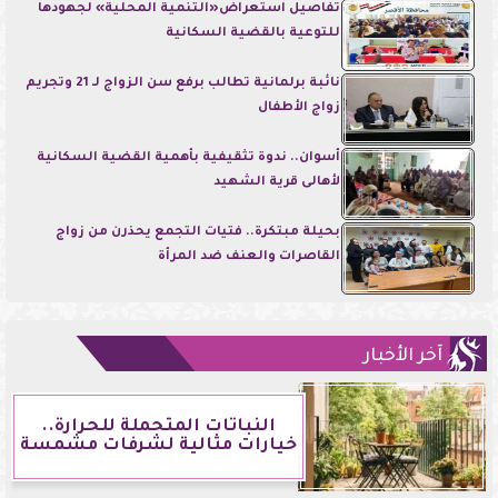
تفاصيل استعراض«التنمية المحلية» لجهودها
للتوعية بالقضية السكانية
نائبة برلمانية تطالب برفع سن الزواج لـ 21 وتجريم
زواج الأطفال
أسوان.. ندوة تثقيفية بأهمية القضية السكانية
لأهالى قرية الشهيد
بحيلة مبتكرة.. فتيات التجمع يحذرن من زواج
القاصرات والعنف ضد المرأة
آخر الأخبار
النباتات المتحملة للحرارة..
خيارات مثالية لشرفات مشمسة