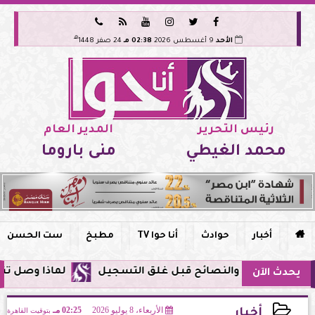






هـ
الأحد
9 أغسطس 2026
02:38 مـ
24 صفر 1448
رئيس التحرير
المدير العام
محمد الغيطي
منى باروما

أخبار
حوادث
أنا حوا TV
مطبخ
ست الحسن
لماذا وصل تنبيه زلزال جوجل في م
يحدث الآن
الأربعاء، 8 يوليو 2026
02:25 مـ
بتوقيت القاهرة
أخبار