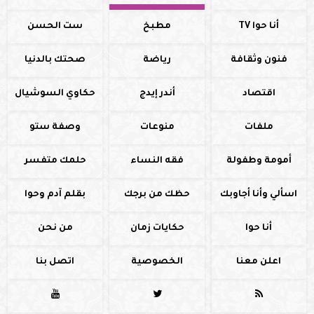
أنا حوا TV
مطبخ
ست الحسن
فنون وثقافة
رياضة
صحتك بالدنيا
اقتصاد
أندر إيدج
حكاوي السوشيال
ملفات
منوعات
وصفة ستو
أمومة وطفولة
فقه النساء
حلمك متفسر
اسألي وأنا أجاوبك
حظك من برجك
بقلم آدم وحوا
أنا حوا
حكايات زمان
من نحن
اعلن معنا
الخصوصية
اتصل بنا


