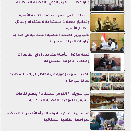
والواعظات لتعزيز الوعي بالقضية السكانية
د. عبلة الألفي: جهود مكثفة لتنمية الأسرة
وتحقيق معدلات مستدامة لاستخدام وسائل
تنظيم الأسرة
نائب وزير الصحة: القضية السكانية في صدارة
أولويات الدولة المصرية
قصة مؤثرة.. مأساة هند بين زواج القاصرات
ومعاناة الأمومة المسروقة
المنيا.. ندوة توعوية عن مخاطر الزيادة السكانية
بمركز بني مزار
بني سويف..”القومى للسكان” ينظم لقاءات
تثقيفية للتوعية بالقضية السكانية
تفاصيل تدشين مبادرة «المرأة الأقصرية تتحدث»
لمواجهة القضية السكانية