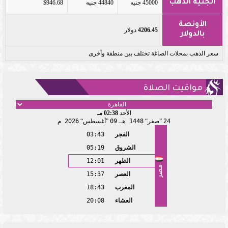
الجنيه الذهب
45000 جنيه
44840 جنيه
$946.68
الأونصة
4206.45
دولار
بالدولار
سعر الذهب بمحلات الصاغة تختلف بين منطقة وأخرى
مواقيت الصلاة
الأحد
02:38 مـ
24
صفر
1448 هـ
09
أغسطس
2026 م
الفجر
03:43
الشروق
05:19
الظهر
12:01
مصر
العصر
15:37
المغرب
18:43
العشاء
20:08