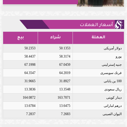
أسعار العملات
العملة
شراء
بيع
دولار أمريكى
50.1353
50.2353
يورو
58.3174
58.4437
جنيه إسترلينى
67.0459
67.1998
فرنك سويسرى
64.2019
64.3547
100 ين يابانى
31.8927
31.9665
ريال سعودى
13.3548
13.3836
دينار كويتى
163.7071
164.0872
درهم اماراتى
13.6475
13.6784
اليوان الصينى
7.2683
7.2837