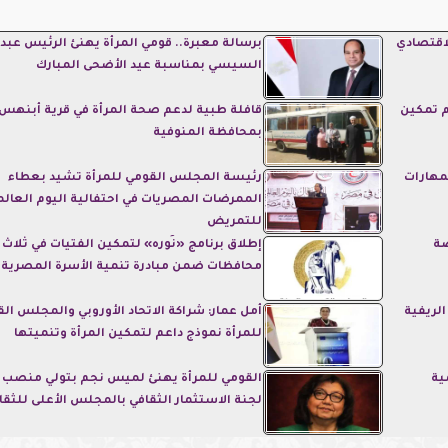
لاقتصادي
برسالة معبرة.. قومي المرأة يهنئ الرئيس عبد 
السيسي بمناسبة عيد الأضحى المبارك
م تمكين
قافلة طبية لدعم صحة المرأة في قرية أبنهس
بمحافظة المنوفية
لمهارات
رئيسة المجلس القومي للمرأة تشيد بعطاء
الممرضات المصريات في احتفالية اليوم العال
للتمريض
ضة
إطلاق برنامج «نُوره» لتمكين الفتيات في ثلاث
محافظات ضمن مبادرة تنمية الأسرة المصرية
الريفية
أمل عمار: شراكة الاتحاد الأوروبي والمجلس ال
للمرأة نموذج داعم لتمكين المرأة وتنميتها
ية
القومي للمرأة يهنئ لميس نجم بتولي منصب 
لجنة الاستثمار الثقافي بالمجلس الأعلى للثقا