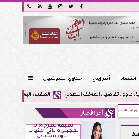






اقتصاد
أندر إيدج
حكاوي السوشيال

الطقس اليوم في مصر.. ذروة الموجة شديدة ا
بتوقيت القاهرة
آخر الأخبار
لطيفة تطرح «أنا
بعجبني» ثاني أغنيات
ضد
ألبوم «شبهي