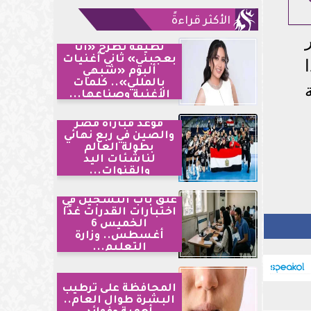
الأكثر قراءةً
لطيفة تطرح «أنا
بعجبني» ثاني أغنيات
ألبوم «شبهي
بالمللي».. كلمات
الأغنية وصناعها...
موعد مباراة مصر
والصين في ربع نهائي
بطولة العالم
لناشئات اليد
والقنوات...
غلق باب التسجيل في
اختبارات القدرات غدًا
الخميس 6
أغسطس.. وزارة
التعليم...
المحافظة على ترطيب
البشرة طوال العام..