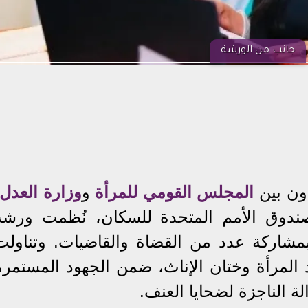
جانب من الورشة
ون بين
المجلس القومي للمرأة
و
وزارة العدل
صندوق الأمم المتحدة للسكان، نُظمت ورشة
شاركة عدد من القضاة والقاضيات. وتناولت
 المرأة وختان الإناث، ضمن الجهود المستمرة
لة الناجزة لضحايا العنف.