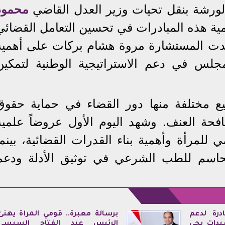
لورشة بنقل تحيات وزير العدل القاضي
محمود
ية هذه المبادرات في تحسين التعامل القضائي
كدت المستشارة مروة هشام بركات على أهمية
مجلس في دعم الاستراتيجية الوطنية لتمكين
ع مختلفة منها دور القضاء في حماية حقوق
فحة العنف. وشهد اليوم الأول عروضاً علمية
لمرأة وأهمية بناء القدرات القضائية، بينما
الحاسم للطب الشرعي في توثيق الأدلة ودعم
درة لدعم
برسالة معبرة.. قومي المرأة يهنئ
يدات بحي
الرئيس عبد الفتاح السيسي