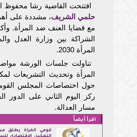
افتتحت القاضية رشا محفوظ ا
حلمي الشريف
، مشددة على أهم
مع قضايا العنف ضد المرأة. وأ
الشراكة بين وزارة العدل وال
المرأة 2030.
تناولت جلسات الورشة مواضي
المرأة وتحديث التشريعات لمكا
حول اختصاصات المجلس القومي ل
ركز اليوم الثاني على الدور 
مسار العدالة.
اقرأ أيضاً
قومي المرأة يطلق مبا
التمكين الاقتصادي للس