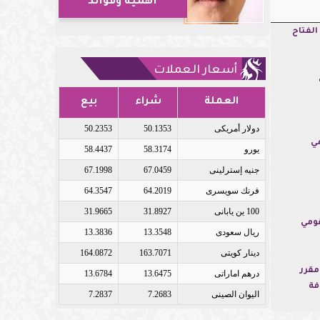
أهمية وفوائد
الفتاح
أسعار العملات
العملة
شراء
بيع
دولار أمريكى
50.1353
50.2353
مي
يورو
58.3174
58.4437
جنيه إسترلينى
67.0459
67.1998
فرنك سويسرى
64.2019
64.3547
100 ين يابانى
31.8927
31.9665
قومي
ريال سعودى
13.3548
13.3836
دينار كويتى
163.7071
164.0872
مقرر
درهم اماراتى
13.6475
13.6784
فة
اليوان الصينى
7.2683
7.2837