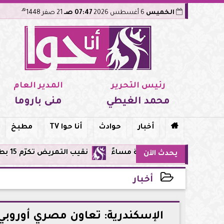
هـ
الخميس
6 أغسطس 2026
07:47 صـ
21 صفر 1448
رئيس التحرير
المدير العام
محمد الغيطي
منى باروما

أخبار
حوادث
أنا حوا TV
مطبخ
نقيب التمريض تكرّم 15 بطلة من طاقم مستشفى أورام مدينة نصر لإنقاذهن المرضى من حريق مروع.. تفاصيل الموقف البطولي
يحدث الآن
أخبار
2026-07-05 20:32:09
الإسكندرية: تعاون مصري أوروبي 