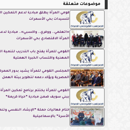
موضوعات متعلقة
قومي المرأة يطلق مبادرة لدعم التمكين ا
للسيدات بحي الأسمرات
«اتعلمي.. ووفري.. واكسبي».. مبادرة لدع
المرأة الاقتصادي بحي الأسمرات
القومي للمرأة يفتح باب التدريب لتنمية ا
المهنية واكتساب الخبرة العملية
المجلس القومي للمرأة يشيد بدور الممر
المصرية ويؤكد دعمه لتطوير بيئة العمل
القومي للمرأة يختتم برنامج تمكين المرأة 
ببني سويف ضمن مبادرة ”حياة كريمة”
ختام فعاليات حملة ”الإرشاد النفسي وتنم
الأسرة” بالإسماعيلية