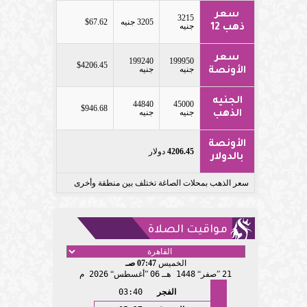
سعر
3215
3205 جنيه
$67.62
جنيه
ذهب 12
سعر
199240
199950
$4206.45
جنيه
جنيه
الأونصة
الجنيه
44840
45000
$946.68
جنيه
جنيه
الذهب
الأونصة
4206.45
دولار
بالدولار
سعر الذهب بمحلات الصاغة تختلف بين منطقة وأخرى
مواقيت الصلاة
الخميس
07:47 صـ
21
صفر
1448 هـ
06
أغسطس
2026 م
الفجر
03:40