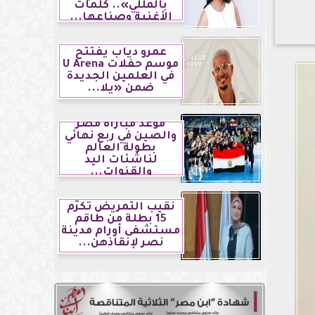
بالمللي».. كلمات
الأغنية وصناعها...
عمرو دياب يفتتح
موسم حفلات U Arena
في العلمين الجديدة
ضمن «يلا...
موعد مباراة مصر
والصين في ربع نهائي
بطولة العالم
لناشئات اليد
والقنوات...
نقيب التمريض تكرّم
15 بطلة من طاقم
مستشفى أورام مدينة
نصر لإنقاذهن...