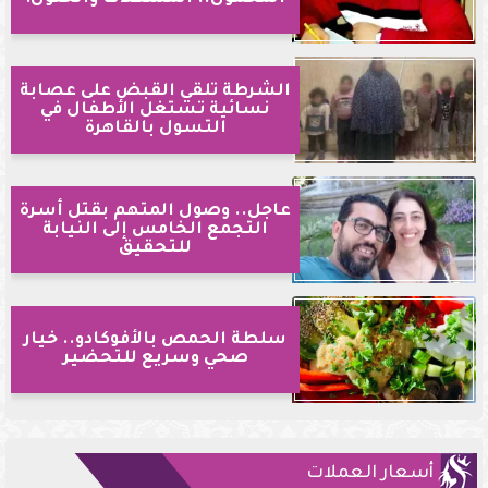
الشرطة تلقي القبض على عصابة
نسائية تستغل الأطفال في
التسول بالقاهرة
عاجل.. وصول المتهم بقتل أسرة
التجمع الخامس إلى النيابة
للتحقيق
سلطة الحمص بالأفوكادو.. خيار
صحي وسريع للتحضير
أسعار العملات