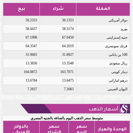
العملة
شراء
بيع
دولار أمريكى
50.1353
50.2353
يورو
58.3174
58.4437
جنيه إسترلينى
67.0459
67.1998
فرنك سويسرى
64.2019
64.3547
100 ين يابانى
31.8927
31.9665
ريال سعودى
13.3548
13.3836
دينار كويتى
163.7071
164.0872
درهم اماراتى
13.6475
13.6784
اليوان الصينى
7.2683
7.2837
أسعار الذهب
متوسط سعر الذهب اليوم بالصاغة بالجنيه المصري
سعر
سعر
بالدولار
الوحدة والعيار
البيع
الشراء
الأمريكي