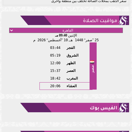
سعر الذهب بمحلات الصاغة تختلف بين منطقة وأخرى
مواقيت الصلاة
الإثنين
09:40 مـ
25
صفر
1448 هـ
10
أغسطس
2026 م
الفجر
03:44
الشروق
05:19
الظهر
12:00
مصر
العصر
15:37
المغرب
18:42
العشاء
20:06
الفيس بوك