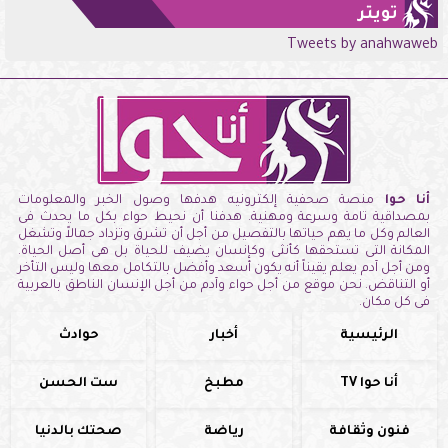
تويتر
Tweets by anahwaweb
أنا حوا
منصة صحفية إلكترونيه هدفها وصول الخبر والمعلومات
بمصداقية تامة وسرعة ومهنية. هدفنا أن نحيط حواء بكل ما يحدث فى
العالم وكل ما يهم حياتها بالتفصيل من أجل أن تشرق وتزداد جمالاً وتشغل
المكانة التى تستحقها كأنثى وكإنسان يضيف للحياة بل هى أصل الحياة.
ومن أجل آدم يعلم يقيناً أنه يكون أسعد وأفضل بالتكامل معها وليس التأخر
أو التناقض. نحن موقع من أجل حواء وآدم من أجل الإنسان الناطق بالعربية
فى كل مكان.
الرئيسية
أخبار
حوادث
أنا حوا TV
مطبخ
ست الحسن
فنون وثقافة
رياضة
صحتك بالدنيا