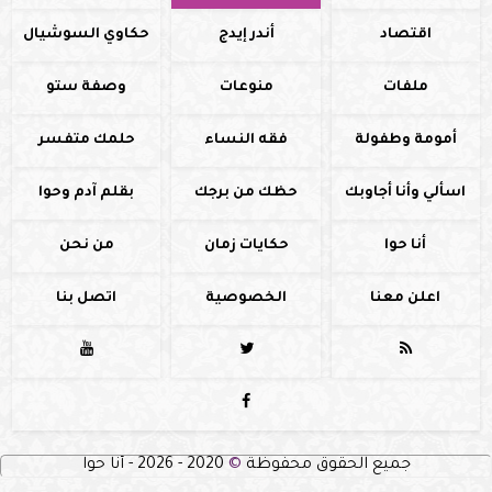
اقتصاد
أندر إيدج
حكاوي السوشيال
ملفات
منوعات
وصفة ستو
أمومة وطفولة
فقه النساء
حلمك متفسر
اسألي وأنا أجاوبك
حظك من برجك
بقلم آدم وحوا
أنا حوا
حكايات زمان
من نحن
اعلن معنا
الخصوصية
اتصل بنا




جميع الحقوق محفوظة
©
2020 - 2026 - أنا حوا