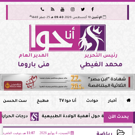






هـ
الإثنين
10 أغسطس 2026
09:40 مـ
25 صفر 1448
رئيس التحرير
المدير العام
محمد الغيطي
منى باروما

أخبار
حوادث
أنا حوا TV
مطبخ
ست الحسن
ية حول أهمية الولادة الطبيعية
درجات الحرارة اليوم في مصر: انخ
يحدث الآن
السبت، 4 يوليو 2026
11:07 مـ
بتوقيت القاهرة
رياضة