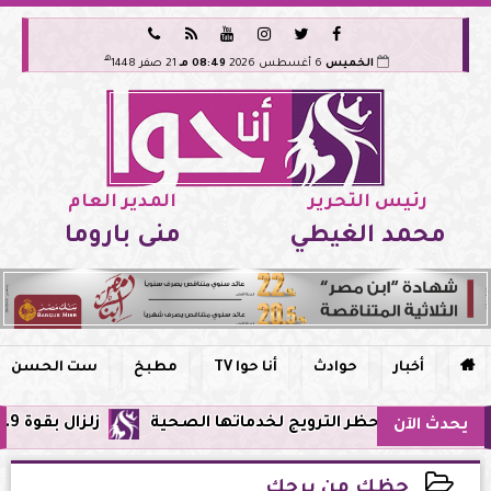






هـ
الخميس
6 أغسطس 2026
08:49 مـ
21 صفر 1448
رئيس التحرير
المدير العام
محمد الغيطي
منى باروما

أخبار
حوادث
أنا حوا TV
مطبخ
ست الحسن
 وحظر الترويج لخدماتها الصحية
زلزال بقوة 5.9 ريختر يشعر به سكان القاهرة وعدة محافظات.. مركزه شرق البحر المتوسط
يحدث الآن
حظك من برجك