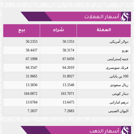
أسعار العملات
العملة
شراء
بيع
دولار أمريكى
50.1353
50.2353
يورو
58.3174
58.4437
جنيه إسترلينى
67.0459
67.1998
فرنك سويسرى
64.2019
64.3547
100 ين يابانى
31.8927
31.9665
ريال سعودى
13.3548
13.3836
دينار كويتى
163.7071
164.0872
درهم اماراتى
13.6475
13.6784
اليوان الصينى
7.2683
7.2837
أسعار الذهب