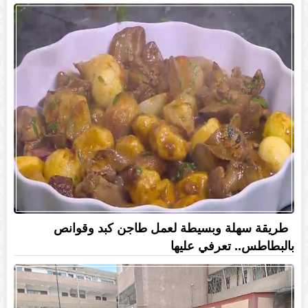
طريقة سهلة وبسيطة لعمل طاجن كبد وقوانص
بالبطاطس.. تعرفي عليها