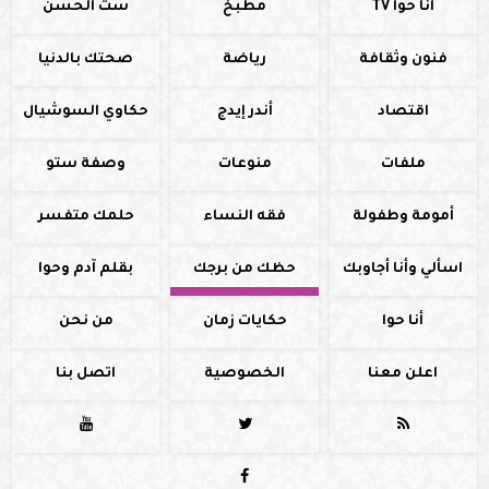
أنا حوا TV
مطبخ
ست الحسن
فنون وثقافة
رياضة
صحتك بالدنيا
اقتصاد
أندر إيدج
حكاوي السوشيال
ملفات
منوعات
وصفة ستو
أمومة وطفولة
فقه النساء
حلمك متفسر
اسألي وأنا أجاوبك
حظك من برجك
بقلم آدم وحوا
أنا حوا
حكايات زمان
من نحن
اعلن معنا
الخصوصية
اتصل بنا



