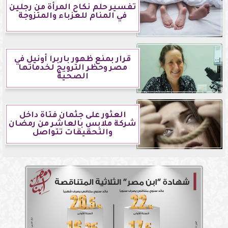
تفسير حلم نكاح المرأة من رجلين
في المنام للعزباء والمتزوجة
قرار بمنع ظهور باربرا أونيل في
مصر وحظر الترويج لخدماتها
الصحية
العثور على جثمان فتاة داخل
شركة ملابس بالعاشر من رمضان
والتحقيقات تتواصل