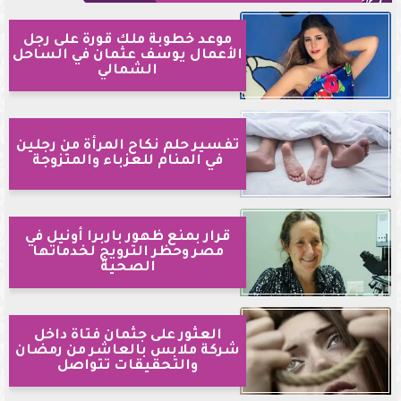
موعد خطوبة ملك قورة على رجل
الأعمال يوسف عثمان في الساحل
الشمالي
تفسير حلم نكاح المرأة من رجلين
في المنام للعزباء والمتزوجة
قرار بمنع ظهور باربرا أونيل في
مصر وحظر الترويج لخدماتها
الصحية
العثور على جثمان فتاة داخل
شركة ملابس بالعاشر من رمضان
والتحقيقات تتواصل