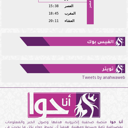
مصر
العصر
15:38
المغرب
18:45
العشاء
20:11
الفيس بوك
تويتر
Tweets by anahwaweb
أنا حوا
منصة صحفية إلكترونيه هدفها وصول الخبر والمعلومات
بمصداقية تامة وسرعة ومهنية. هدفنا أن نحيط حواء بكل ما يحدث فى