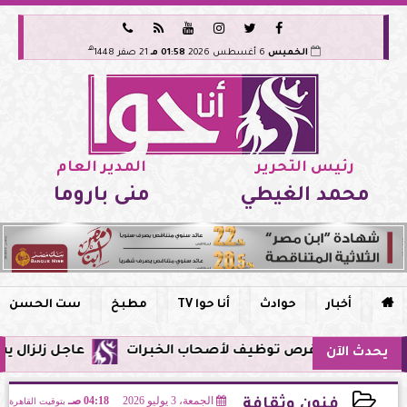






هـ
الخميس
6 أغسطس 2026
01:58 مـ
21 صفر 1448
رئيس التحرير
المدير العام
محمد الغيطي
منى باروما

أخبار
حوادث
أنا حوا TV
مطبخ
ست الحسن
عاجل زلزال يشعر به سكان مصر فجر اليوم
يحدث الآن
الجمعة، 3 يوليو 2026
04:18 صـ
بتوقيت القاهرة
فنون وثقافة