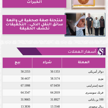
الخبرات
منتحلة صفة صحفية في واقعة
سائق النقل الذكي.. التحقيقات
تكشف الحقيقة
أسعار العملات
العملة
شراء
بيع
دولار أمريكى
50.1353
50.2353
يورو
58.3174
58.4437
جنيه إسترلينى
67.0459
67.1998
فرنك سويسرى
64.2019
64.3547
100 ين يابانى
31.8927
31.9665
ريال سعودى
13.3548
13.3836