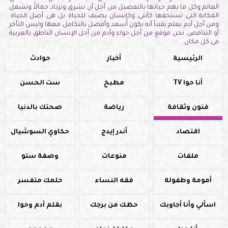
العالم وكل ما يهم حياتها بالتفصيل من أجل أن تشرق وتزداد جمالاً وتشغل
المكانة التى تستحقها كأنثى وكإنسان يضيف للحياة بل هى أصل الحياة.
ومن أجل آدم يعلم يقيناً أنه يكون أسعد وأفضل بالتكامل معها وليس التأخر
أو التناقض. نحن موقع من أجل حواء وآدم من أجل الإنسان الناطق بالعربية
فى كل مكان.
الرئيسية
أخبار
حوادث
أنا حوا TV
مطبخ
ست الحسن
فنون وثقافة
رياضة
صحتك بالدنيا
اقتصاد
أندر إيدج
حكاوي السوشيال
ملفات
منوعات
وصفة ستو
أمومة وطفولة
فقه النساء
حلمك متفسر
اسألي وأنا أجاوبك
حظك من برجك
بقلم آدم وحوا