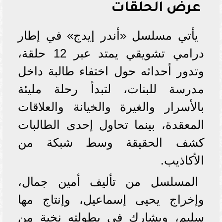
عرض الحلقات
يأتي مسلسل «أندر إيدج» في إطار
درامي تشويقي يمتد عبر 12 حلقة،
وتدور أحداثه حول اختفاء طالبة داخل
مدرسة للبنات، لتبدأ رحلة مليئة
بالأسرار والغيرة والخيانة والعلاقات
المعقدة، بينما تحاول إحدى الطالبات
كشف الحقيقة وسط شبكة من
الأكاذيب.
المسلسل من تأليف أمين جمال،
وإخراج يحيى إسماعيل، وإنتاج مها
سليم، ويشارك في بطولته نخبة من