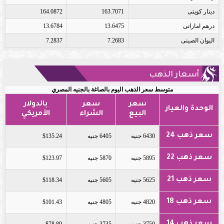
دينار كويتى
163.7071
164.0872
درهم اماراتى
13.6475
13.6784
اليوان الصينى
7.2683
7.2837
أسعار الذهب
متوسط سعر الذهب اليوم بالصاغة بالجنيه المصري
سعر
سعر
بالدولار
الوحدة والعيار
البيع
الشراء
الأمريكي
سعر ذهب 24
6430 جنيه
6405 جنيه
$135.24
سعر ذهب 22
5895 جنيه
5870 جنيه
$123.97
سعر ذهب 21
5625 جنيه
5605 جنيه
$118.34
سعر ذهب 18
4820 جنيه
4805 جنيه
$101.43
سعر ذهب 14
3750 جنيه
3735 جنيه
$78.89