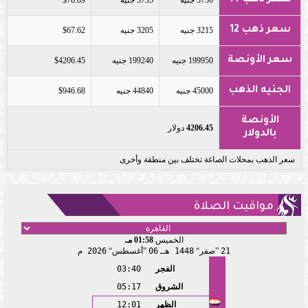
سعر ذهب 12
3215 جنيه
3205 جنيه
$67.62
سعر الأونصة
199950 جنيه
199240 جنيه
$4206.45
الجنيه الذهب
45000 جنيه
44840 جنيه
$946.68
الأونصة
4206.45
دولار
بالدولار
سعر الذهب بمحلات الصاغة تختلف بين منطقة وأخرى
مواقيت الصلاة
الخميس
01:58 مـ
21
صفر
1448 هـ
06
أغسطس
2026 م
الفجر
03:40
الشروق
05:17
الظهر
12:01