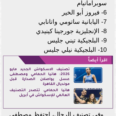
سوبرامانيام
6- فيروز أبو الخير
7- اليابانية ساتومي واتانابي
8- الإنجليزية جورجينا كينيدي
9- البلجيكية تيني جليس
10- البلجيكية نيلي جليس
اقرأ أيضاً
تصنيف الاسكواش الجديد مايو
2026: هانيا الحمامي ومصطفى
عسل يواصلان الصدارة قبل
مونديال القاهرة
هانيا الحمامي تتصدر التصنيف
العالمي للإسكواش في أبريل
وفي تصنيف الرجال، احتفظ مصطفى