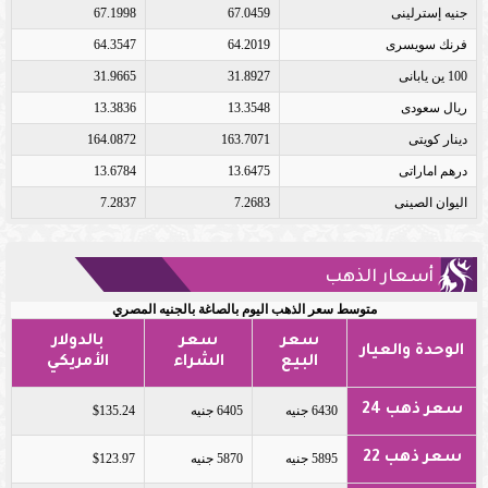
جنيه إسترلينى
67.0459
67.1998
فرنك سويسرى
64.2019
64.3547
100 ين يابانى
31.8927
31.9665
ريال سعودى
13.3548
13.3836
دينار كويتى
163.7071
164.0872
درهم اماراتى
13.6475
13.6784
اليوان الصينى
7.2683
7.2837
أسعار الذهب
متوسط سعر الذهب اليوم بالصاغة بالجنيه المصري
سعر
سعر
بالدولار
الوحدة والعيار
البيع
الشراء
الأمريكي
سعر ذهب 24
6430 جنيه
6405 جنيه
$135.24
سعر ذهب 22
5895 جنيه
5870 جنيه
$123.97