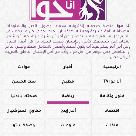
أنا حوا
منصة صحفية إلكترونيه هدفها وصول الخبر والمعلومات
بمصداقية تامة وسرعة ومهنية. هدفنا أن نحيط حواء بكل ما يحدث فى
العالم وكل ما يهم حياتها بالتفصيل من أجل أن تشرق وتزداد جمالاً وتشغل
المكانة التى تستحقها كأنثى وكإنسان يضيف للحياة بل هى أصل الحياة.
ومن أجل آدم يعلم يقيناً أنه يكون أسعد وأفضل بالتكامل معها وليس التأخر
أو التناقض. نحن موقع من أجل حواء وآدم من أجل الإنسان الناطق بالعربية
فى كل مكان.
الرئيسية
أخبار
حوادث
أنا حوا TV
مطبخ
ست الحسن
فنون وثقافة
رياضة
صحتك بالدنيا
اقتصاد
أندر إيدج
حكاوي السوشيال
ملفات
منوعات
وصفة ستو