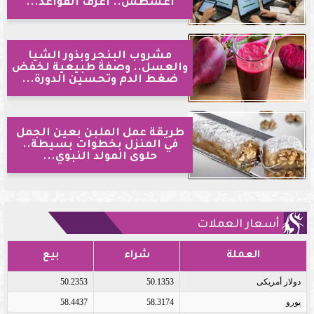
أغسطس.. اعرف القواعد...
مشروب البنجر وبذور الشيا
والعسل.. وصفة طبيعية لخفض
ضغط الدم وتحسين الدورة...
طريقة عمل الملبن بعين الجمل
في المنزل بخطوات بسيطة..
حلوى المولد النبوي...
أسعار العملات
العملة
شراء
بيع
دولار أمريكى
50.1353
50.2353
يورو
58.3174
58.4437