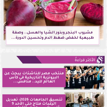
مشروب البنجر وبذور الشيا والعسل.. وصفة
طبيعية لخفض ضغط الدم وتحسين الدورة...
الأكثر قراءةً
منتخب مصر للناشئات يبحث عن
البرونزية التاريخية في كأس
العالم لليد.. منافس...
تنسيق الجامعات 2026: تعديل
الرغبات متاح حتى الأحد 9