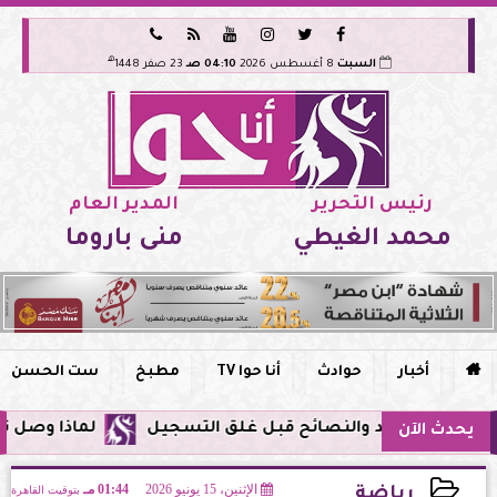






هـ
السبت
8 أغسطس 2026
04:10 صـ
23 صفر 1448
رئيس التحرير
المدير العام
محمد الغيطي
منى باروما

أخبار
حوادث
أنا حوا TV
مطبخ
ست الحسن
لماذا وصل تنبيه زلزال جوجل في
يحدث الآن
الإثنين، 15 يونيو 2026
01:44 مـ
بتوقيت القاهرة
رياضة