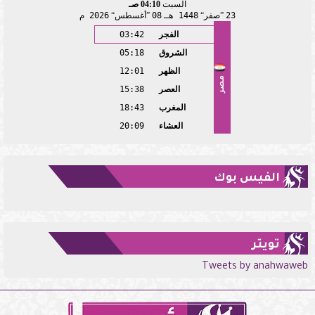
السبت
04:10 صـ
23
صفر
1448 هـ
08
أغسطس
2026 م
الفجر
03:42
الشروق
05:18
الظهر
12:01
مصر
العصر
15:38
المغرب
18:43
العشاء
20:09
الفيس بوك
تويتر
Tweets by anahwaweb