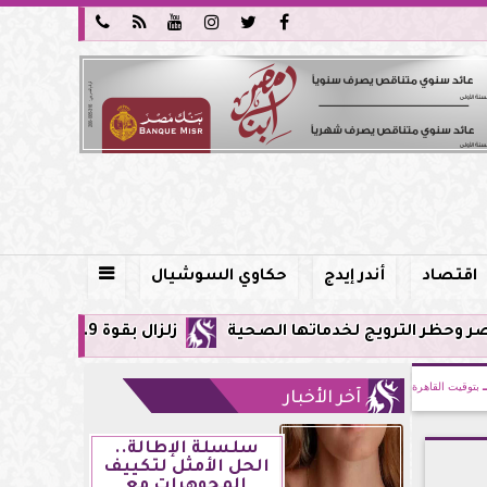






اقتصاد
أندر إيدج
حكاوي السوشيال

 لخدماتها الصحية
زلزال بقوة 5.9 ريختر يشعر به سكان القاهرة وعدة محافظات.. مركزه شرق البحر المتوسط
بتوقيت القاهرة
آخر الأخبار
سلسلة الإطالة..
الحل الأمثل لتكييف
المجوهرات مع