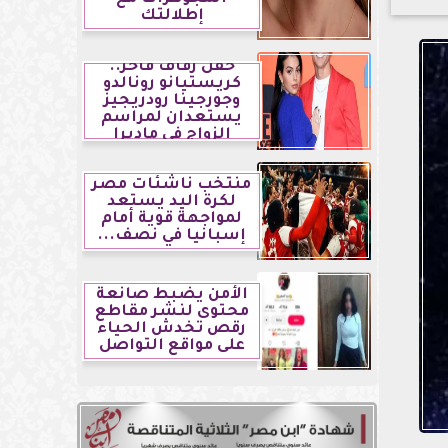
إطلالتك
حفل زفاف فاخر..
كريستيانو رونالدو
وجورجينا رودريجيز
يستعدان لمراسم
الزواج في ماديرا
منتخب ناشئات مصر
لكرة اليد يستعد
لمواجهة قوية أمام
إسبانيا في نصف...
الأمن يضبط صانعة
محتوى لنشر مقاطع
رقص تخدش الحياء
على مواقع التواصل