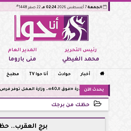
هـ
الجمعة
7 أغسطس 2026
02:24 مـ
22 صفر 1448
رئيس التحرير
المدير العام
محمد الغيطي
منى باروما

أخبار
حوادث
أنا حوا TV
مطبخ
مبادرة «فوق الـ40».. وزارة العمل توفر فرص توظيف لأصحاب الخبرات
يحدث الآن
حظك من برجك
2026-06-14 21:44:45
برج العقرب.. حظ