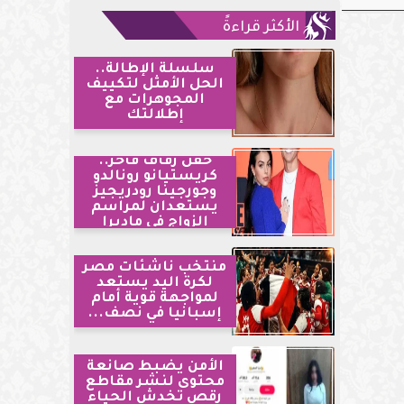
الأكثر قراءةً
سلسلة الإطالة..
الحل الأمثل لتكييف
المجوهرات مع
إطلالتك
حفل زفاف فاخر..
كريستيانو رونالدو
وجورجينا رودريجيز
يستعدان لمراسم
الزواج في ماديرا
منتخب ناشئات مصر
لكرة اليد يستعد
لمواجهة قوية أمام
إسبانيا في نصف...
الأمن يضبط صانعة
محتوى لنشر مقاطع
رقص تخدش الحياء