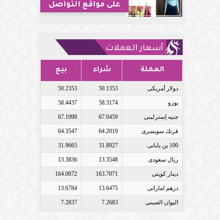
على مواقع التواصل
أسعار العملات
العملة
شراء
بيع
دولار أمريكى
50.1353
50.2353
يورو
58.3174
58.4437
جنيه إسترلينى
67.0459
67.1998
فرنك سويسرى
64.2019
64.3547
100 ين يابانى
31.8927
31.9665
ريال سعودى
13.3548
13.3836
دينار كويتى
163.7071
164.0872
درهم اماراتى
13.6475
13.6784
اليوان الصينى
7.2683
7.2837