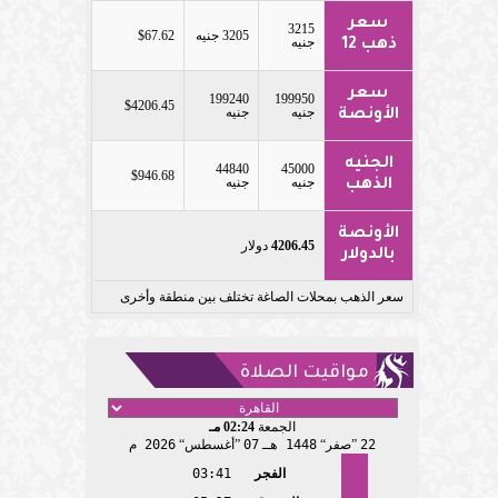
سعر
3215
3205 جنيه
$67.62
جنيه
ذهب 12
سعر
199240
199950
$4206.45
جنيه
جنيه
الأونصة
الجنيه
44840
45000
$946.68
جنيه
جنيه
الذهب
الأونصة
4206.45
دولار
بالدولار
سعر الذهب بمحلات الصاغة تختلف بين منطقة وأخرى
مواقيت الصلاة
الجمعة
02:24 مـ
22
صفر
1448 هـ
07
أغسطس
2026 م
الفجر
03:41