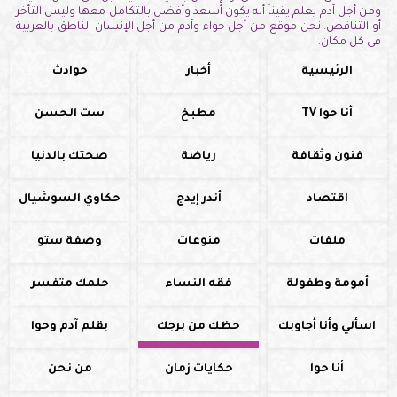
ومن أجل آدم يعلم يقيناً أنه يكون أسعد وأفضل بالتكامل معها وليس التأخر
أو التناقض. نحن موقع من أجل حواء وآدم من أجل الإنسان الناطق بالعربية
فى كل مكان.
الرئيسية
أخبار
حوادث
أنا حوا TV
مطبخ
ست الحسن
فنون وثقافة
رياضة
صحتك بالدنيا
اقتصاد
أندر إيدج
حكاوي السوشيال
ملفات
منوعات
وصفة ستو
أمومة وطفولة
فقه النساء
حلمك متفسر
اسألي وأنا أجاوبك
حظك من برجك
بقلم آدم وحوا
أنا حوا
حكايات زمان
من نحن