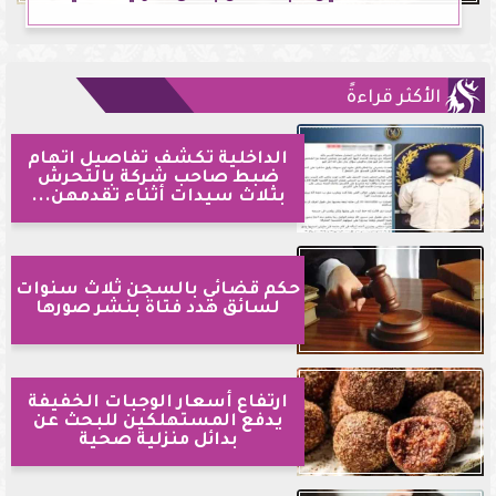
الأكثر قراءةً
الداخلية تكشف تفاصيل اتهام
ضبط صاحب شركة بالتحرش
بثلاث سيدات أثناء تقدمهن...
حكم قضائي بالسجن ثلاث سنوات
لسائق هدد فتاة بنشر صورها
ارتفاع أسعار الوجبات الخفيفة
يدفع المستهلكين للبحث عن
بدائل منزلية صحية