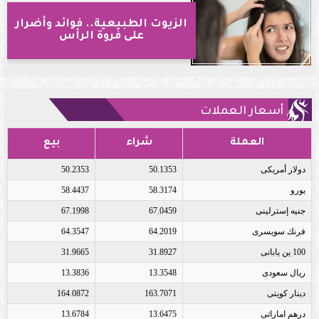
الزيوت الطبيعية.. فوائد وأضرار
على فروة الرأس
أسعار العملات
العملة
شراء
بيع
دولار أمريكى
50.1353
50.2353
يورو
58.3174
58.4437
جنيه إسترلينى
67.0459
67.1998
فرنك سويسرى
64.2019
64.3547
100 ين يابانى
31.8927
31.9665
ريال سعودى
13.3548
13.3836
دينار كويتى
163.7071
164.0872
درهم اماراتى
13.6475
13.6784