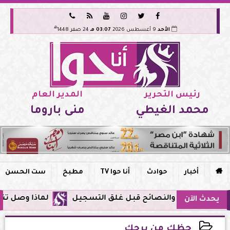






هـ
الأحد
9 أغسطس 2026
03:07 مـ
24 صفر 1448
رئيس التحرير
المدير العام
محمد الغيطي
منى باروما

أخبار
حوادث
أنا حوا TV
مطبخ
ست الحسن
لماذا وصل تنبيه زلزال جوجل في
يحدث الآن
حظك من برجك