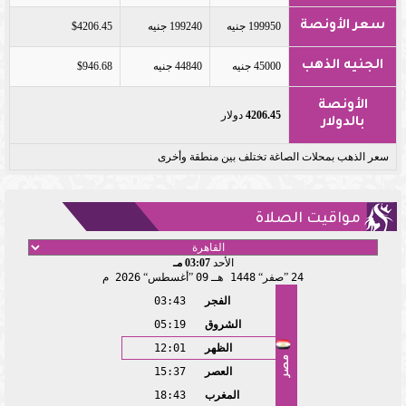
سعر الأونصة
199950 جنيه
199240 جنيه
$4206.45
الجنيه الذهب
45000 جنيه
44840 جنيه
$946.68
الأونصة
4206.45
دولار
بالدولار
سعر الذهب بمحلات الصاغة تختلف بين منطقة وأخرى
مواقيت الصلاة
الأحد
03:07 مـ
24
صفر
1448 هـ
09
أغسطس
2026 م
الفجر
03:43
الشروق
05:19
الظهر
12:01
مصر
العصر
15:37
المغرب
18:43