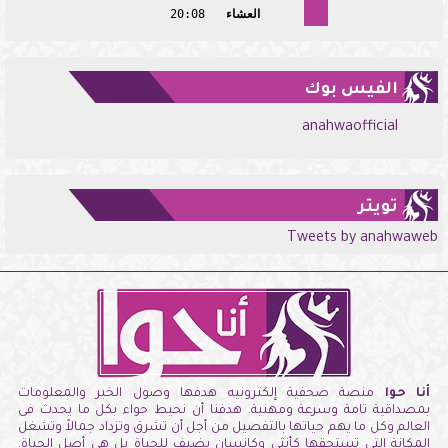
العشاء
20:08
الفيس بوك
anahwaofficial
تويتر
Tweets by anahwaweb
أنا حوا
منصة صحفية إلكترونيه هدفها وصول الخبر والمعلومات
بمصداقية تامة وسرعة ومهنية. هدفنا أن نحيط حواء بكل ما يحدث فى
العالم وكل ما يهم حياتها بالتفصيل من أجل أن تشرق وتزداد جمالاً وتشغل
المكانة التى تستحقها كأنثى وكإنسان يضيف للحياة بل هى أصل الحياة.