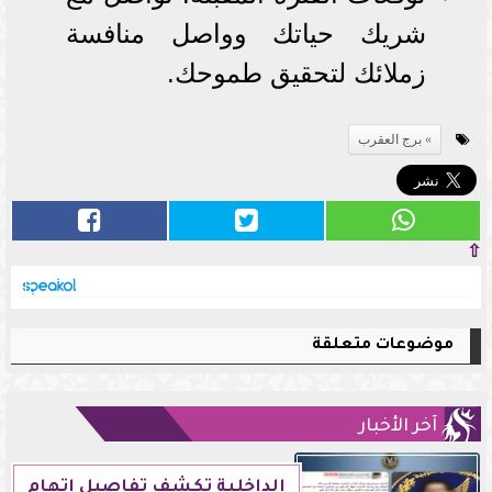
شريك حياتك وواصل منافسة
زملائك لتحقيق طموحك.
برج العقرب
⇧
موضوعات متعلقة
آخر الأخبار
الداخلية تكشف تفاصيل اتهام