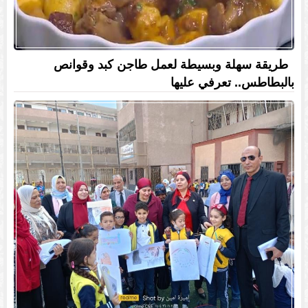
طريقة سهلة وبسيطة لعمل طاجن كبد وقوانص
بالبطاطس.. تعرفي عليها