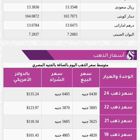
ريال سعودى
13.3548
13.3836
دينار كويتى
163.7071
164.0872
درهم اماراتى
13.6475
13.6784
اليوان الصينى
7.2683
7.2837
أسعار الذهب
متوسط سعر الذهب اليوم بالصاغة بالجنيه المصري
سعر
سعر
بالدولار
الوحدة والعيار
البيع
الشراء
الأمريكي
سعر ذهب 24
6430 جنيه
6405 جنيه
$135.24
سعر ذهب 22
5895 جنيه
5870 جنيه
$123.97
سعر ذهب 21
5625 جنيه
5605 جنيه
$118.34
سعر ذهب 18
4820 جنيه
4805 جنيه
$101.43