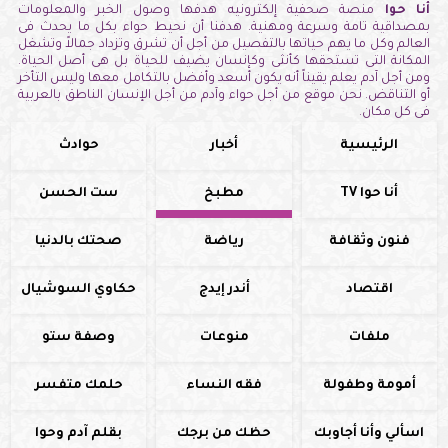
أنا حوا
منصة صحفية إلكترونيه هدفها وصول الخبر والمعلومات
بمصداقية تامة وسرعة ومهنية. هدفنا أن نحيط حواء بكل ما يحدث فى
العالم وكل ما يهم حياتها بالتفصيل من أجل أن تشرق وتزداد جمالاً وتشغل
المكانة التى تستحقها كأنثى وكإنسان يضيف للحياة بل هى أصل الحياة.
ومن أجل آدم يعلم يقيناً أنه يكون أسعد وأفضل بالتكامل معها وليس التأخر
أو التناقض. نحن موقع من أجل حواء وآدم من أجل الإنسان الناطق بالعربية
فى كل مكان.
الرئيسية
أخبار
حوادث
أنا حوا TV
مطبخ
ست الحسن
فنون وثقافة
رياضة
صحتك بالدنيا
اقتصاد
أندر إيدج
حكاوي السوشيال
ملفات
منوعات
وصفة ستو
أمومة وطفولة
فقه النساء
حلمك متفسر
اسألي وأنا أجاوبك
حظك من برجك
بقلم آدم وحوا