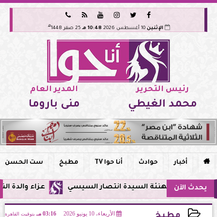






هـ
الإثنين
10 أغسطس 2026
10:48 مـ
25 صفر 1448
رئيس التحرير
المدير العام
محمد الغيطي
منى باروما

أخبار
حوادث
أنا حوا TV
مطبخ
ست الحسن
تهنئة السيدة انتصار السيسي
عزاء والدة النائب محمد شب
يحدث الآن
الأربعاء، 10 يونيو 2026
03:16 مـ
بتوقيت القاهرة
مطبخ