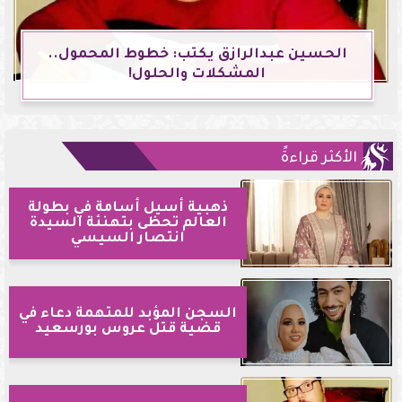
الحسين عبدالرازق يكتب: خطوط المحمول..
المشكلات والحلول!
الأكثر قراءةً
ذهبية أسيل أسامة في بطولة
العالم تحظى بتهنئة السيدة
انتصار السيسي
السجن المؤبد للمتهمة دعاء في
قضية قتل عروس بورسعيد