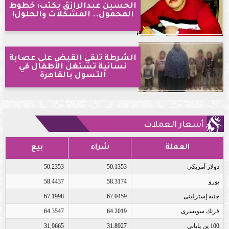
الحسين عبدالرازق يكتب: خطوط
المحمول.. المشكلات والحلول!
الشرطة تلقي القبض على عصابة
نسائية تستغل الأطفال في
التسول بالقاهرة
أسعار العملات
العملة
شراء
بيع
دولار أمريكى
50.1353
50.2353
يورو
58.3174
58.4437
جنيه إسترلينى
67.0459
67.1998
فرنك سويسرى
64.2019
64.3547
100 ين يابانى
31.8927
31.9665