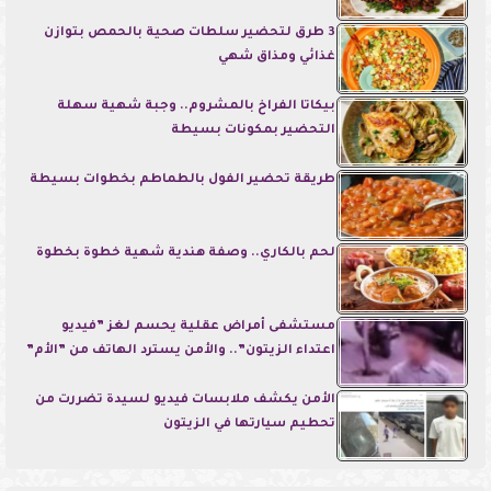
3 طرق لتحضير سلطات صحية بالحمص بتوازن
غذائي ومذاق شهي
بيكاتا الفراخ بالمشروم.. وجبة شهية سهلة
التحضير بمكونات بسيطة
طريقة تحضير الفول بالطماطم بخطوات بسيطة
لحم بالكاري.. وصفة هندية شهية خطوة بخطوة
مستشفى أمراض عقلية يحسم لغز ”فيديو
اعتداء الزيتون”.. والأمن يسترد الهاتف من ”الأم”
الأمن يكشف ملابسات فيديو لسيدة تضررت من
تحطيم سيارتها في الزيتون