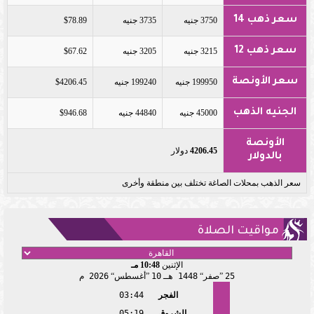
سعر ذهب 14
3750 جنيه
3735 جنيه
$78.89
سعر ذهب 12
3215 جنيه
3205 جنيه
$67.62
سعر الأونصة
199950 جنيه
199240 جنيه
$4206.45
الجنيه الذهب
45000 جنيه
44840 جنيه
$946.68
الأونصة
4206.45
دولار
بالدولار
سعر الذهب بمحلات الصاغة تختلف بين منطقة وأخرى
مواقيت الصلاة
الإثنين
10:48 مـ
25
صفر
1448 هـ
10
أغسطس
2026 م
الفجر
03:44
الشروق
05:19