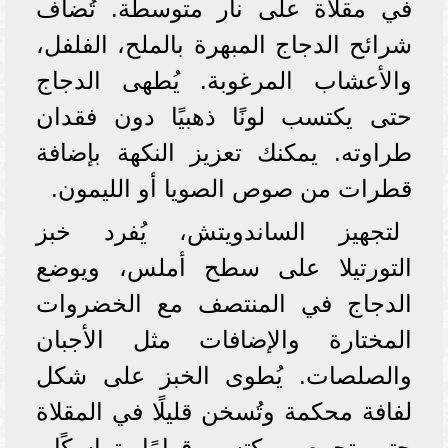
في مقلاة على نار متوسطة. تُضاف
شرائح الدجاج المبهرة بالملح، الفلفل،
والأعشاب المرغوبة. يُطهى الدجاج
حتى يكتسب لونًا ذهبيًا دون فقدان
طراوته. يمكنك تعزيز النكهة بإضافة
قطرات من صوص الصويا أو الليمون.
لتجهيز الساندويتش، يُفرد خبز
التورتيلا على سطح أملس، ويوضع
الدجاج في المنتصف مع الخضروات
المختارة والإضافات مثل الأجبان
والصلصات. يُطوى الخبز على شكل
لفافة محكمة وتُسخن قليلًا في المقلاة
حتى يتحمص ويكتسب قوامًا متماسكًا.