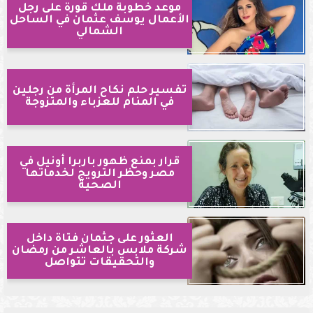
موعد خطوبة ملك قورة على رجل
الأعمال يوسف عثمان في الساحل
الشمالي
تفسير حلم نكاح المرأة من رجلين
في المنام للعزباء والمتزوجة
قرار بمنع ظهور باربرا أونيل في
مصر وحظر الترويج لخدماتها
الصحية
العثور على جثمان فتاة داخل
شركة ملابس بالعاشر من رمضان
والتحقيقات تتواصل