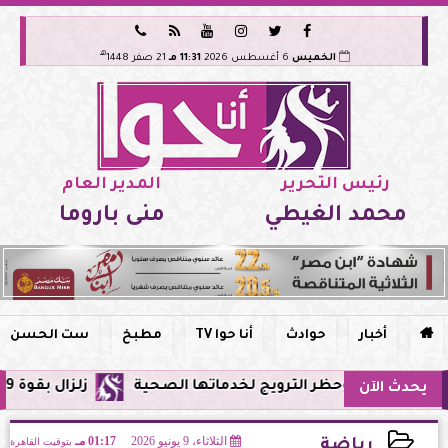






هـ
الخميس
6 أغسطس 2026
11:31 مـ
21 صفر 1448
رئيس التحرير
المدير العام
محمد الغيطي
منى باروما

أخبار
حوادث
أنا حوا TV
مطبخ
ست الحسن
 مصر وحظر الترويج لخدماتها الصحية
زلزال بقوة 5.9 ريختر يشعر به سكان القاهرة وعدة محافظات.. مركزه شرق البحر المتوسط
يحدث الآن
الثلاثاء، 9 يونيو 2026
01:17 مـ
بتوقيت القاهرة
رياضة