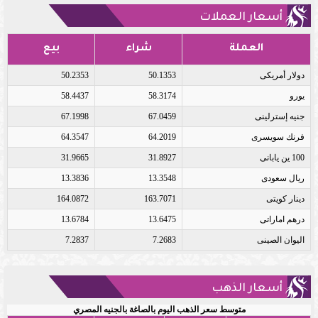
أسعار العملات
العملة
شراء
بيع
دولار أمريكى
50.1353
50.2353
يورو
58.3174
58.4437
جنيه إسترلينى
67.0459
67.1998
فرنك سويسرى
64.2019
64.3547
100 ين يابانى
31.8927
31.9665
ريال سعودى
13.3548
13.3836
دينار كويتى
163.7071
164.0872
درهم اماراتى
13.6475
13.6784
اليوان الصينى
7.2683
7.2837
أسعار الذهب
متوسط سعر الذهب اليوم بالصاغة بالجنيه المصري