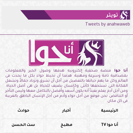
تويتر
Tweets by anahwaweb
أنا حوا
منصة صحفية إلكترونيه هدفها وصول الخبر والمعلومات
بمصداقية تامة وسرعة ومهنية. هدفنا أن نحيط حواء بكل ما يحدث فى
العالم وكل ما يهم حياتها بالتفصيل من أجل أن تشرق وتزداد جمالاً وتشغل
المكانة التى تستحقها كأنثى وكإنسان يضيف للحياة بل هى أصل الحياة.
ومن أجل آدم يعلم يقيناً أنه يكون أسعد وأفضل بالتكامل معها وليس التأخر
أو التناقض. نحن موقع من أجل حواء وآدم من أجل الإنسان الناطق بالعربية
فى كل مكان.
الرئيسية
أخبار
حوادث
أنا حوا TV
مطبخ
ست الحسن