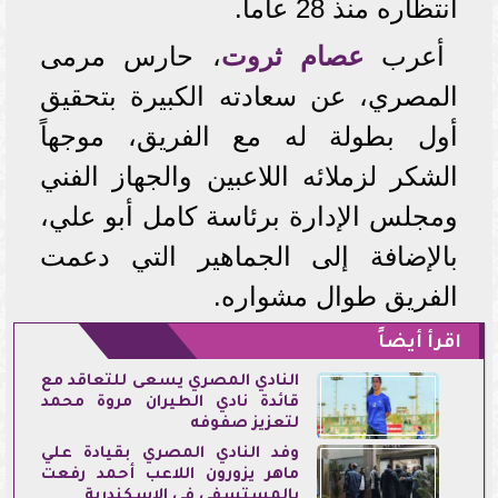
انتظاره منذ 28 عاماً.
أعرب
عصام ثروت
، حارس مرمى
المصري، عن سعادته الكبيرة بتحقيق
أول بطولة له مع الفريق، موجهاً
الشكر لزملائه اللاعبين والجهاز الفني
ومجلس الإدارة برئاسة كامل أبو علي،
بالإضافة إلى الجماهير التي دعمت
الفريق طوال مشواره.
اقرأ أيضاً
النادي المصري يسعى للتعاقد مع
قائدة نادي الطيران مروة محمد
لتعزيز صفوفه
وفد النادي المصري بقيادة علي
ماهر يزورون اللاعب أحمد رفعت
بالمستسفى فى الإسكندرية