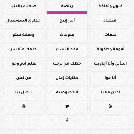
فنون وثقافة
رياضة
صحتك بالدنيا
اقتصاد
أندر إيدج
حكاوي السوشيال
ملفات
منوعات
وصفة ستو
أمومة وطفولة
فقه النساء
حلمك متفسر
اسألي وأنا أجاوبك
حظك من برجك
بقلم آدم وحوا
أنا حوا
حكايات زمان
من نحن
اعلن معنا
الخصوصية
اتصل بنا



