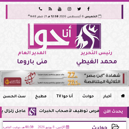






هـ
الخميس
6 أغسطس 2026
12:58 مـ
21 صفر 1448
رئيس التحرير
المدير العام
محمد الغيطي
منى باروما

أخبار
حوادث
أنا حوا TV
مطبخ
ست الحسن
عاجل زلزال يشعر به سكان مصر فجر الي
يحدث الآن
الإثنين، 8 يونيو 2026
01:59 مـ
بتوقيت القاهرة
حوادث