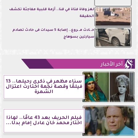
لغز وفاة فتاة في قنا.. أزمة قلبية مفاجئة تكشف
الحقيقة
حـ ـادث مـ ـروع.. إصابة 5 سيدات فى حادث تصادم
سيارتين بسوهاج
آخر الأخبار
سناء مظهر في ذكرى رحيلها.. 13
فيلمًا وقصة نجمة اختارت اعتزال
الشهرة
فيلم الحريف بعد 43 عامًا.. لماذا
اختار محمد خان عادل إمام بدلًا...