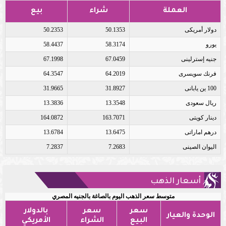
العملة
شراء
بيع
دولار أمريكى
50.1353
50.2353
يورو
58.3174
58.4437
جنيه إسترلينى
67.0459
67.1998
فرنك سويسرى
64.2019
64.3547
100 ين يابانى
31.8927
31.9665
ريال سعودى
13.3548
13.3836
دينار كويتى
163.7071
164.0872
درهم اماراتى
13.6475
13.6784
اليوان الصينى
7.2683
7.2837
أسعار الذهب
متوسط سعر الذهب اليوم بالصاغة بالجنيه المصري
سعر
سعر
بالدولار
الوحدة والعيار
البيع
الشراء
الأمريكي