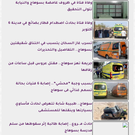
وفاة فتاة في ظروف غامضة بسوهاج والنيابة
تتولى التحقيق
وفاة فتاة بحادث اصطدام قطار بضائع في مدينة 6
أكتوبر
تسرب غاز السخان يتسبب في اختناق شقيقتين
بسوهاج.. التفاصيل والتحذيرات
جريمة تهز سوهاج.. مقتل عروس قبل ساعات من
زفافها
بسبب وجبة ”محشي”.. إصابة 6 فتيات بحالة
تسمم غذائي فى سوهاج
سوهاج.. طبيبة شابة تتعرض لحادث مأساوي
بسيارتها وينقلها للمستشفى
حادث مـ ـروع.. إصابة طالبة إثر سقوطها من سلم
مدرسة بسوهاج