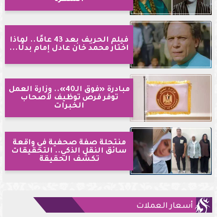
فيلم الحريف بعد 43 عامًا.. لماذا
اختار محمد خان عادل إمام بدلًا...
مبادرة «فوق الـ40».. وزارة العمل
توفر فرص توظيف لأصحاب
الخبرات
منتحلة صفة صحفية في واقعة
سائق النقل الذكي.. التحقيقات
تكشف الحقيقة
أسعار العملات