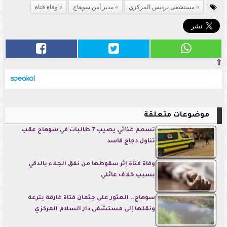
مستشفى برديس المركزي
مدير أمن سوهاج
وفاة فتاة
⇧
موضوعات متعلقة
تسمم غذائي يصيب 7 طالبات في سوهاج عقب
تناول دجاج فاسد
وفاة فتاة إثر سقوطها من نفق الجلاء بالدقي
بسبب خلاف عائلي
سوهاج.. العثور على جثمان فتاة غارقة بترعة
ونقلها إلى مستشفى دار السلام المركزي