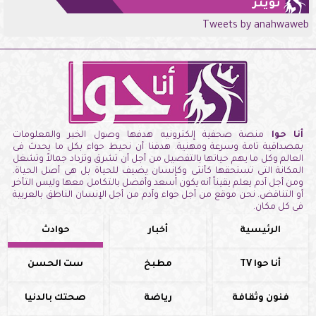
تويتر
Tweets by anahwaweb
أنا حوا
منصة صحفية إلكترونيه هدفها وصول الخبر والمعلومات
بمصداقية تامة وسرعة ومهنية. هدفنا أن نحيط حواء بكل ما يحدث فى
العالم وكل ما يهم حياتها بالتفصيل من أجل أن تشرق وتزداد جمالاً وتشغل
المكانة التى تستحقها كأنثى وكإنسان يضيف للحياة بل هى أصل الحياة.
ومن أجل آدم يعلم يقيناً أنه يكون أسعد وأفضل بالتكامل معها وليس التأخر
أو التناقض. نحن موقع من أجل حواء وآدم من أجل الإنسان الناطق بالعربية
فى كل مكان.
الرئيسية
أخبار
حوادث
أنا حوا TV
مطبخ
ست الحسن
فنون وثقافة
رياضة
صحتك بالدنيا