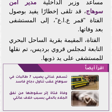
مساعد وزير الداخلية
مدير أمن
سوهاج
، قد تلقى إخطارًا يفيد بوصول
الفتاة "قمر ع.ا.ع"، إلى المستشفى
بعد وفاتها.
الفتاة، المقيمة بقرية الساحل البحري
التابعة لمجلس قروي برديس، تم نقلها
للمستشفى على يد ذويها.
اقرأ أيضاً
تسمم غذائي يصيب 7 طالبات في
سوهاج عقب تناول دجاج فاسد
وفاة فتاة إثر سقوطها من نفق
الجلاء بالدقي بسبب خلاف عائلي