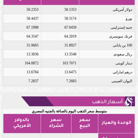
دولار أمريكى
50.1353
50.2353
يورو
58.3174
58.4437
جنيه إسترلينى
67.0459
67.1998
فرنك سويسرى
64.2019
64.3547
100 ين يابانى
31.8927
31.9665
ريال سعودى
13.3548
13.3836
دينار كويتى
163.7071
164.0872
درهم اماراتى
13.6475
13.6784
اليوان الصينى
7.2683
7.2837
أسعار الذهب
متوسط سعر الذهب اليوم بالصاغة بالجنيه المصري
سعر
سعر
بالدولار
الوحدة والعيار
البيع
الشراء
الأمريكي