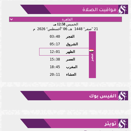
مواقيت الصلاة
الخميس
12:58 مـ
21
صفر
1448 هـ
06
أغسطس
2026 م
الفجر
03:40
الشروق
05:17
الظهر
12:01
مصر
العصر
15:38
المغرب
18:45
العشاء
20:11
الفيس بوك
تويتر