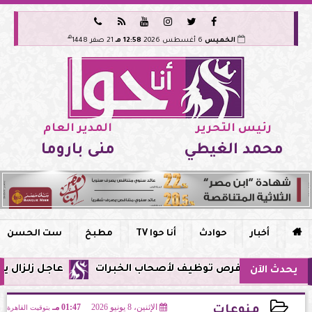






هـ
الخميس
6 أغسطس 2026
12:58 مـ
21 صفر 1448
رئيس التحرير
المدير العام
محمد الغيطي
منى باروما

أخبار
حوادث
أنا حوا TV
مطبخ
ست الحسن
عاجل زلزال يشعر به سكان مصر فجر ال
يحدث الآن
الإثنين، 8 يونيو 2026
01:47 مـ
بتوقيت القاهرة
منوعات