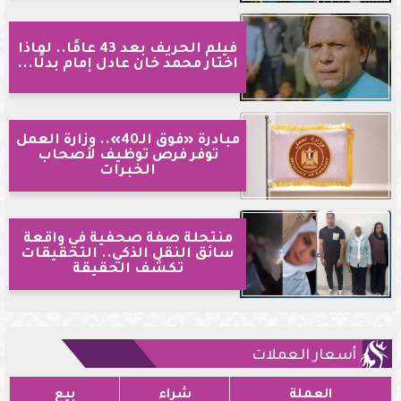
فيلم الحريف بعد 43 عامًا.. لماذا
اختار محمد خان عادل إمام بدلًا...
مبادرة «فوق الـ40».. وزارة العمل
توفر فرص توظيف لأصحاب
الخبرات
منتحلة صفة صحفية في واقعة
سائق النقل الذكي.. التحقيقات
تكشف الحقيقة
أسعار العملات
العملة
شراء
بيع