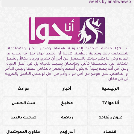
Tweets by anahwaweb
أنا حوا
منصة صحفية إلكترونيه هدفها وصول الخبر والمعلومات
بمصداقية تامة وسرعة ومهنية. هدفنا أن نحيط حواء بكل ما يحدث فى
العالم وكل ما يهم حياتها بالتفصيل من أجل أن تشرق وتزداد جمالاً وتشغل
المكانة التى تستحقها كأنثى وكإنسان يضيف للحياة بل هى أصل الحياة.
ومن أجل آدم يعلم يقيناً أنه يكون أسعد وأفضل بالتكامل معها وليس التأخر
أو التناقض. نحن موقع من أجل حواء وآدم من أجل الإنسان الناطق بالعربية
فى كل مكان.
الرئيسية
أخبار
حوادث
أنا حوا TV
مطبخ
ست الحسن
فنون وثقافة
رياضة
صحتك بالدنيا
اقتصاد
أندر إيدج
حكاوي السوشيال