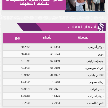
سائق النقل الذكي.. التحقيقات
تكشف الحقيقة
أسعار العملات
العملة
شراء
بيع
دولار أمريكى
50.1353
50.2353
يورو
58.3174
58.4437
جنيه إسترلينى
67.0459
67.1998
فرنك سويسرى
64.2019
64.3547
100 ين يابانى
31.8927
31.9665
ريال سعودى
13.3548
13.3836
دينار كويتى
163.7071
164.0872
درهم اماراتى
13.6475
13.6784
اليوان الصينى
7.2683
7.2837