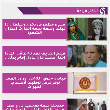
الأكثر قراءةً
سناء مظهر في ذكرى رحيلها.. 13
فيلمًا وقصة نجمة اختارت اعتزال
الشهرة
فيلم الحريف بعد 43 عامًا.. لماذا
اختار محمد خان عادل إمام بدلًا...
مبادرة «فوق الـ40».. وزارة العمل
توفر فرص توظيف لأصحاب
الخبرات
منتحلة صفة صحفية في واقعة