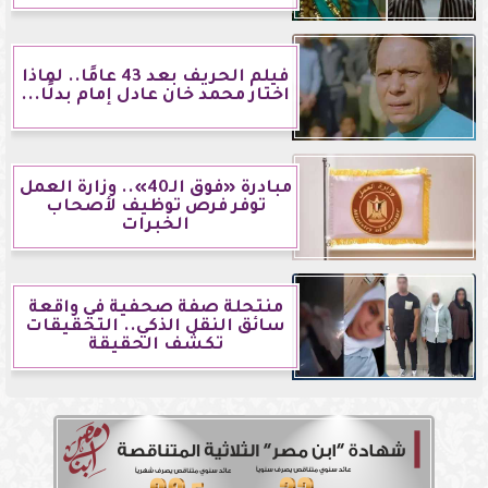
فيلم الحريف بعد 43 عامًا.. لماذا
اختار محمد خان عادل إمام بدلًا...
مبادرة «فوق الـ40».. وزارة العمل
توفر فرص توظيف لأصحاب
الخبرات
منتحلة صفة صحفية في واقعة
سائق النقل الذكي.. التحقيقات
تكشف الحقيقة