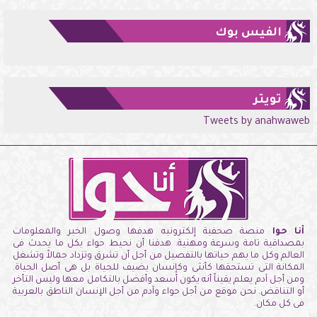
الفيس بوك
تويتر
Tweets by anahwaweb
أنا حوا
منصة صحفية إلكترونيه هدفها وصول الخبر والمعلومات
بمصداقية تامة وسرعة ومهنية. هدفنا أن نحيط حواء بكل ما يحدث فى
العالم وكل ما يهم حياتها بالتفصيل من أجل أن تشرق وتزداد جمالاً وتشغل
المكانة التى تستحقها كأنثى وكإنسان يضيف للحياة بل هى أصل الحياة.
ومن أجل آدم يعلم يقيناً أنه يكون أسعد وأفضل بالتكامل معها وليس التأخر
أو التناقض. نحن موقع من أجل حواء وآدم من أجل الإنسان الناطق بالعربية
فى كل مكان.