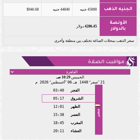
الجنيه الذهب
45000 جنيه
44840 جنيه
$946.68
الأونصة
4206.45
دولار
بالدولار
سعر الذهب بمحلات الصاغة تختلف بين منطقة وأخرى
مواقيت الصلاة
الخميس
10:29 صـ
21
صفر
1448 هـ
06
أغسطس
2026 م
الفجر
03:40
الشروق
05:17
الظهر
12:01
مصر
العصر
15:38
المغرب
18:45
العشاء
20:11