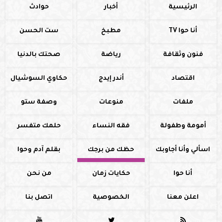
الرئيسية
أخبار
حوادث
أنا حوا TV
مطبخ
ست الحسن
فنون وثقافة
رياضة
صحتك بالدنيا
اقتصاد
أندر إيدج
حكاوي السوشيال
ملفات
منوعات
وصفة ستو
أمومة وطفولة
فقه النساء
حلمك متفسر
اسألي وأنا أجاوبك
حظك من برجك
بقلم آدم وحوا
أنا حوا
حكايات زمان
من نحن
اعلن معنا
الخصوصية
اتصل بنا


