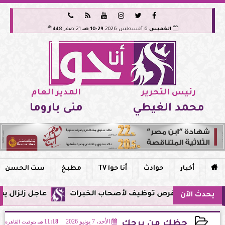






هـ
الخميس
6 أغسطس 2026
10:29 صـ
21 صفر 1448
رئيس التحرير
المدير العام
محمد الغيطي
منى باروما

أخبار
حوادث
أنا حوا TV
مطبخ
ست الحسن
عاجل زلزال يشعر به سكان مصر فجر اليوم الإ
يحدث الآن
الأحد، 7 يونيو 2026
11:18 مـ
بتوقيت القاهرة
حظك من برجك