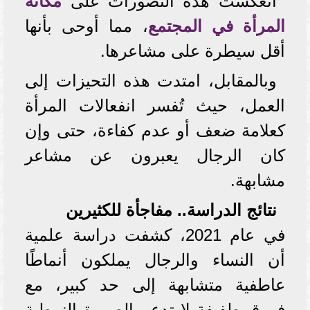
انعكست هذه التصورات على
مكانة
المرأة في المجتمع
، مما أوحى بأنها
أقل سيطرة على مشاعرها.
وبالمقابل، امتدت هذه التحيزات إلى
العمل، حيث تُفسر انفعالات المرأة
كعلامة ضعف أو عدم كفاءة، حتى وإن
كان الرجال يعبرون عن مشاعر
مشابهة.
نتائج الدراسة.. مفاجأة للكثيرين
في عام 2021، كشفت دراسة علمية
أن النساء والرجال يملكون أنماطًا
عاطفية متشابهة إلى حد كبير، مع
فروق طفيفة لا تدعم الصورة النمطية