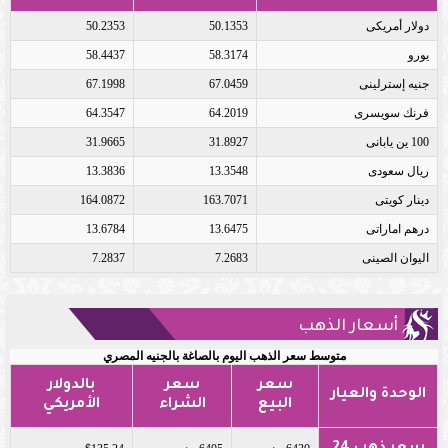
دولار أمريكى
50.1353
50.2353
يورو
58.3174
58.4437
جنيه إسترلينى
67.0459
67.1998
فرنك سويسرى
64.2019
64.3547
100 ين يابانى
31.8927
31.9665
ريال سعودى
13.3548
13.3836
دينار كويتى
163.7071
164.0872
درهم اماراتى
13.6475
13.6784
اليوان الصينى
7.2683
7.2837
أسعار الذهب
متوسط سعر الذهب اليوم بالصاغة بالجنيه المصري
سعر
سعر
بالدولار
الوحدة والعيار
البيع
الشراء
الأمريكي