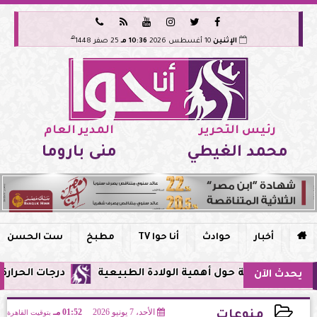






هـ
الإثنين
10 أغسطس 2026
10:36 مـ
25 صفر 1448
رئيس التحرير
المدير العام
محمد الغيطي
منى باروما

أخبار
حوادث
أنا حوا TV
مطبخ
ست الحسن
وية حول أهمية الولادة الطبيعية
درجات الحرارة اليوم في مصر: انخ
يحدث الآن
الأحد، 7 يونيو 2026
01:52 مـ
بتوقيت القاهرة
منوعات