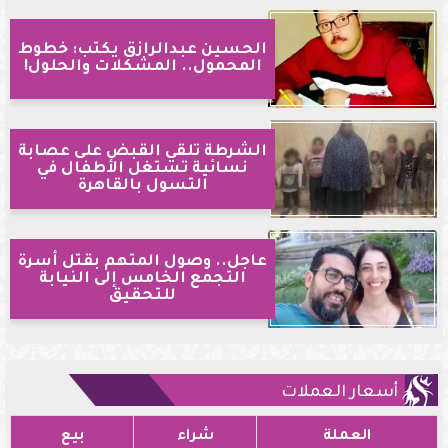
الحسين عبدالرازق يكتب: خطوط
المحمول.. المشكلات والحلول!
الشرطة تلقي القبض على عصابة
نسائية تستغل الأطفال في
التسول بالقاهرة
عاجل.. وصول المتهم بقتل أسرة
التجمع الخامس إلى النيابة
للتحقيق
أسعار العملات
العملة
شراء
بيع