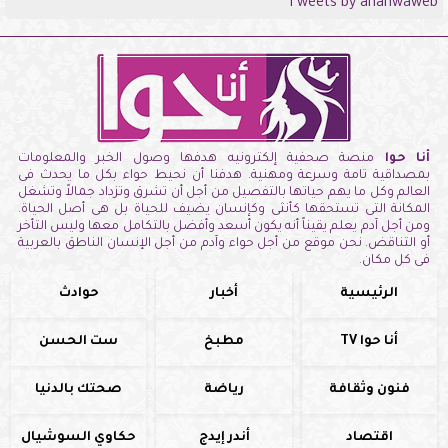
Tweets by anahwaweb
أنا حوا
منصة صحفية إلكترونيه هدفها وصول الخبر والمعلومات
بمصداقية تامة وسرعة ومهنية. هدفنا أن نحيط حواء بكل ما يحدث فى
العالم وكل ما يهم حياتها بالتفصيل من أجل أن تشرق وتزداد جمالاً وتشغل
المكانة التى تستحقها كأنثى وكإنسان يضيف للحياة بل هى أصل الحياة.
ومن أجل آدم يعلم يقيناً أنه يكون أسعد وأفضل بالتكامل معها وليس التأخر
أو التناقض. نحن موقع من أجل حواء وآدم من أجل الإنسان الناطق بالعربية
فى كل مكان.
الرئيسية
أخبار
حوادث
أنا حوا TV
مطبخ
ست الحسن
فنون وثقافة
رياضة
صحتك بالدنيا
اقتصاد
أندر إيدج
حكاوي السوشيال