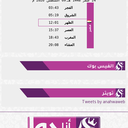
24
صفر
1448 هـ
09
أغسطس
2026 م
الفجر
03:43
الشروق
05:19
الظهر
12:01
مصر
العصر
15:37
المغرب
18:43
العشاء
20:08
الفيس بوك
تويتر
Tweets by anahwaweb