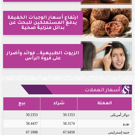
ارتفاع أسعار الوجبات الخفيفة
يدفع المستهلكين للبحث عن
بدائل منزلية صحية
الزيوت الطبيعية.. فوائد وأضرار
على فروة الرأس
أسعار العملات
العملة
شراء
بيع
دولار أمريكى
50.1353
50.2353
يورو
58.3174
58.4437
جنيه إسترلينى
67.0459
67.1998