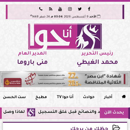






هـ
الأحد
9 أغسطس 2026
03:04 مـ
24 صفر 1448
رئيس التحرير
المدير العام
محمد الغيطي
منى باروما

أخبار
حوادث
أنا حوا TV
مطبخ
ست الحسن
لماذا وصل تنبيه زلزال جوجل 
يحدث الآن
حظك من برجك