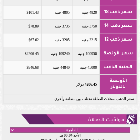
سعر ذهب 18
4820 جنيه
4805 جنيه
$101.43
سعر ذهب 14
3750 جنيه
3735 جنيه
$78.89
سعر ذهب 12
3215 جنيه
3205 جنيه
$67.62
سعر الأونصة
199950 جنيه
199240 جنيه
$4206.45
الجنيه الذهب
45000 جنيه
44840 جنيه
$946.68
الأونصة
4206.45
دولار
بالدولار
سعر الذهب بمحلات الصاغة تختلف بين منطقة وأخرى
مواقيت الصلاة
الأحد
03:04 مـ