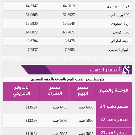
فرنك سويسرى
64.2019
64.3547
100 ين يابانى
31.8927
31.9665
ريال سعودى
13.3548
13.3836
دينار كويتى
163.7071
164.0872
درهم اماراتى
13.6475
13.6784
اليوان الصينى
7.2683
7.2837
أسعار الذهب
متوسط سعر الذهب اليوم بالصاغة بالجنيه المصري
سعر
سعر
بالدولار
الوحدة والعيار
البيع
الشراء
الأمريكي
سعر ذهب 24
6430 جنيه
6405 جنيه
$135.24
سعر ذهب 22
5895 جنيه
5870 جنيه
$123.97
سعر ذهب 21
5625 جنيه
5605 جنيه
$118.34