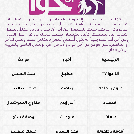
أنا حوا
منصة صحفية إلكترونيه هدفها وصول الخبر والمعلومات
بمصداقية تامة وسرعة ومهنية. هدفنا أن نحيط حواء بكل ما يحدث فى
العالم وكل ما يهم حياتها بالتفصيل من أجل أن تشرق وتزداد جمالاً وتشغل
المكانة التى تستحقها كأنثى وكإنسان يضيف للحياة بل هى أصل الحياة.
ومن أجل آدم يعلم يقيناً أنه يكون أسعد وأفضل بالتكامل معها وليس التأخر
أو التناقض. نحن موقع من أجل حواء وآدم من أجل الإنسان الناطق بالعربية
فى كل مكان.
الرئيسية
أخبار
حوادث
أنا حوا TV
مطبخ
ست الحسن
فنون وثقافة
رياضة
صحتك بالدنيا
اقتصاد
أندر إيدج
حكاوي السوشيال
ملفات
منوعات
وصفة ستو
أمومة وطفولة
فقه النساء
حلمك متفسر