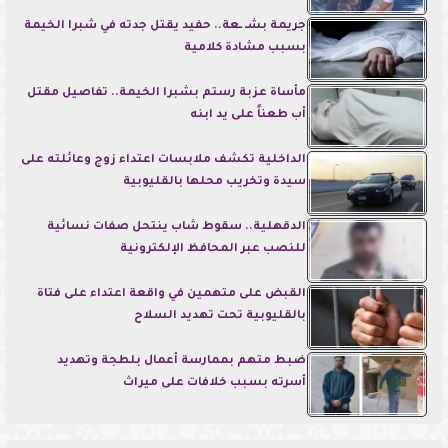
جريمة بشـ ـعة.. حفيد يقتل جدته في شبرا الخيمة
بسبب مشادة كلامية
مأساة عزبة رستم بشبرا الخيمة.. تفاصيل مقتل
أب طعناً على يد ابنه
الداخلية تكشف ملابسات اعتداء زوج وعائلته على
سيدة وتخريب محلها بالقليوبية
الدقهلية.. سقوط شاب ينتحل صفات نسائية
للنصب عبر المحافظ الإلكترونية
القبض على متهمين في واقعة اعتداء على فتاة
بالقليوبية تحت تهديد السلاح
ضبط متهم بممارسة أعمال بلطجة وتهديد
أسرته بسبب خلافات على ميراث