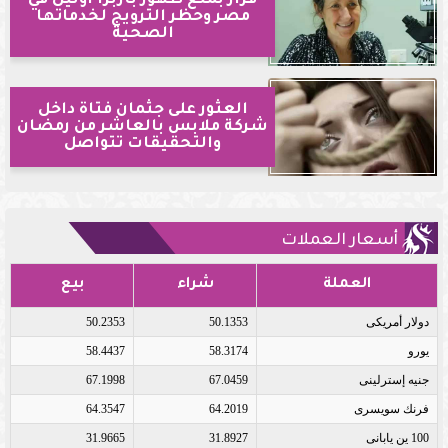
مصر وحظر الترويج لخدماتها
الصحية
العثور على جثمان فتاة داخل
شركة ملابس بالعاشر من رمضان
والتحقيقات تتواصل
أسعار العملات
العملة
شراء
بيع
دولار أمريكى
50.1353
50.2353
يورو
58.3174
58.4437
جنيه إسترلينى
67.0459
67.1998
فرنك سويسرى
64.2019
64.3547
100 ين يابانى
31.8927
31.9665