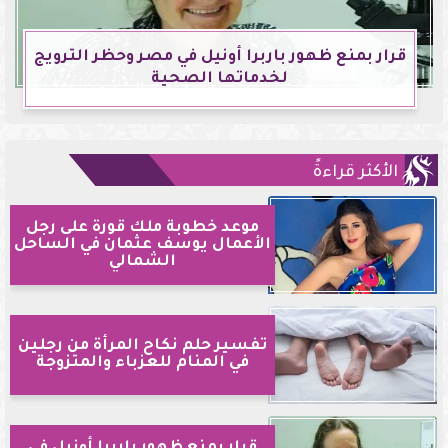
قرار بمنع ظهور باربرا أونيل في مصر وحظر الترويج
لخدماتها الصحية
الأكثر قراءةً
موعد خطوبة ملك قورة على رجل
الأعمال يوسف عثمان في الساحل
الشمالي
تفسير حلم نكاح المرأة من رجلين
في المنام للعزباء والمتزوجة
قرار بمنع ظهور باربرا أونيل في