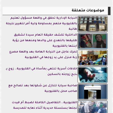
موضوعات متعلقة
النيابة الإدارية تحقق في واقعة مسؤول تعليم
بالقليوبية متهم بمساومة ولية أمر لتغيير نتيجة
طالبة
الداخلية تكشف حقيقة اتهام سيدة لشقيق
طليقها بالتعدي على والدها ومنعها من رؤية
ابنتها بالقليوبية
تحرك عاجل من النيابة العامة بعد واقعة مصرع
ربة منزل على يد زوجها في القليوبية
خلافات أسرية تنتهي بمأساة في القليوبية.. زوج يـ
ـذبح زوجته بالسكين
صاحبة سيارة تتنازل عن شكوتها بعد تصالح مع
صاحب محل بالقليوبية
القليوبية.. التفاصيل الكاملة لضبط أم قيدت
نجلها بسلسلة حديدية أثناء ذهابه للمدرسة