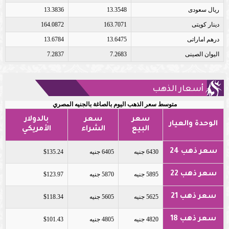
ريال سعودى
13.3548
13.3836
دينار كويتى
163.7071
164.0872
درهم اماراتى
13.6475
13.6784
اليوان الصينى
7.2683
7.2837
أسعار الذهب
متوسط سعر الذهب اليوم بالصاغة بالجنيه المصري
سعر
سعر
بالدولار
الوحدة والعيار
البيع
الشراء
الأمريكي
سعر ذهب 24
6430 جنيه
6405 جنيه
$135.24
سعر ذهب 22
5895 جنيه
5870 جنيه
$123.97
سعر ذهب 21
5625 جنيه
5605 جنيه
$118.34
سعر ذهب 18
4820 جنيه
4805 جنيه
$101.43