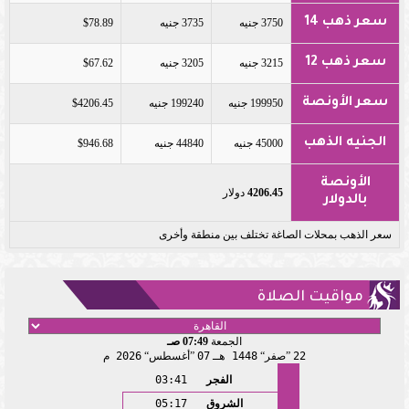
سعر ذهب 14
3750 جنيه
3735 جنيه
$78.89
سعر ذهب 12
3215 جنيه
3205 جنيه
$67.62
سعر الأونصة
199950 جنيه
199240 جنيه
$4206.45
الجنيه الذهب
45000 جنيه
44840 جنيه
$946.68
الأونصة
4206.45
دولار
بالدولار
سعر الذهب بمحلات الصاغة تختلف بين منطقة وأخرى
مواقيت الصلاة
الجمعة
07:49 صـ
22
صفر
1448 هـ
07
أغسطس
2026 م
الفجر
03:41
الشروق
05:17