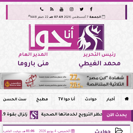






هـ
الجمعة
7 أغسطس 2026
07:49 صـ
22 صفر 1448
رئيس التحرير
المدير العام
محمد الغيطي
منى باروما

أخبار
حوادث
أنا حوا TV
مطبخ
ست الحسن
صر وحظر الترويج لخدماتها الصحية
زلزال بقوة 5.9 ريختر يشعر به سكان القاهرة وعدة محافظات.. مركزه شرق البحر المتوسط
يحدث الآن
الخميس، 4 يونيو 2026
01:06 مـ
بتوقيت القاهرة
حوادث