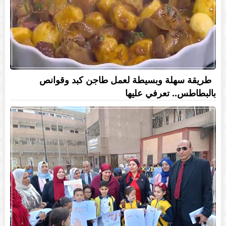
طريقة سهلة وبسيطة لعمل طاجن كبد وقوانص
بالبطاطس.. تعرفي عليها