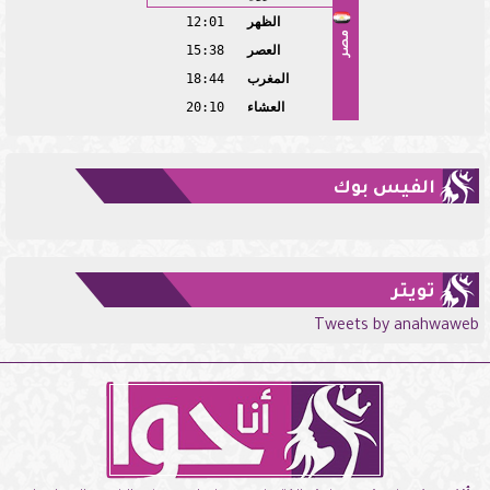
الظهر
12:01
مصر
العصر
15:38
المغرب
18:44
العشاء
20:10
الفيس بوك
تويتر
Tweets by anahwaweb