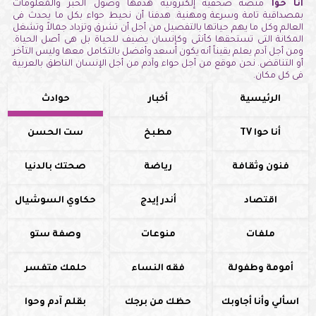
أنا حوا
منصة صحفية إلكترونيه هدفها وصول الخبر والمعلومات
بمصداقية تامة وسرعة ومهنية. هدفنا أن نحيط حواء بكل ما يحدث فى
العالم وكل ما يهم حياتها بالتفصيل من أجل أن تشرق وتزداد جمالاً وتشغل
المكانة التى تستحقها كأنثى وكإنسان يضيف للحياة بل هى أصل الحياة.
ومن أجل آدم يعلم يقيناً أنه يكون أسعد وأفضل بالتكامل معها وليس التأخر
أو التناقض. نحن موقع من أجل حواء وآدم من أجل الإنسان الناطق بالعربية
فى كل مكان.
الرئيسية
أخبار
حوادث
أنا حوا TV
مطبخ
ست الحسن
فنون وثقافة
رياضة
صحتك بالدنيا
اقتصاد
أندر إيدج
حكاوي السوشيال
ملفات
منوعات
وصفة ستو
أمومة وطفولة
فقه النساء
حلمك متفسر
اسألي وأنا أجاوبك
حظك من برجك
بقلم آدم وحوا