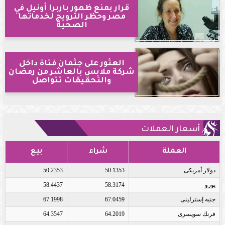
قرار بمنع ظهور باربرا أونيل في
مصر وحظر الترويج لخدماتها
الصحية
العثور على جثمان فتاة داخل
شركة ملابس بالعاشر من رمضان
والتحقيقات تتواصل
أسعار العملات
العملة
شراء
بيع
دولار أمريكى
50.1353
50.2353
يورو
58.3174
58.4437
جنيه إسترلينى
67.0459
67.1998
فرنك سويسرى
64.2019
64.3547