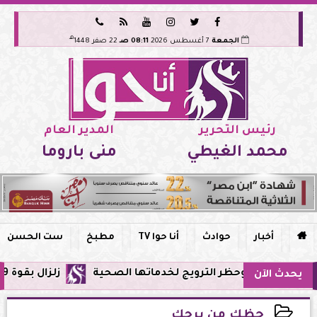






هـ
الجمعة
7 أغسطس 2026
08:11 صـ
22 صفر 1448
رئيس التحرير
المدير العام
محمد الغيطي
منى باروما

أخبار
حوادث
أنا حوا TV
مطبخ
ست الحسن
 في مصر وحظر الترويج لخدماتها الصحية
زلزال بقوة 5.9 ريختر يشعر به سكان القاهرة وعدة محافظات.. مركزه شرق البحر المتوسط
يحدث الآن
حظك من برجك