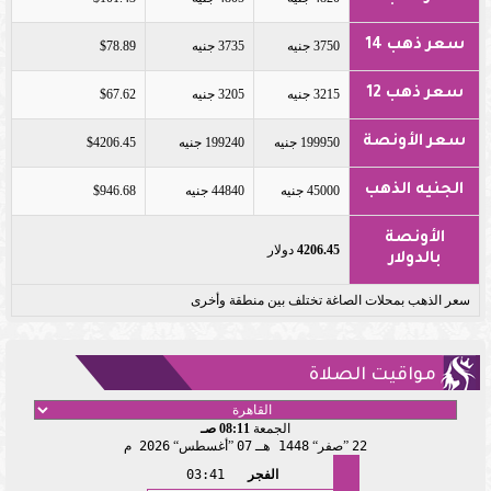
سعر ذهب 14
3750 جنيه
3735 جنيه
$78.89
سعر ذهب 12
3215 جنيه
3205 جنيه
$67.62
سعر الأونصة
199950 جنيه
199240 جنيه
$4206.45
الجنيه الذهب
45000 جنيه
44840 جنيه
$946.68
الأونصة
4206.45
دولار
بالدولار
سعر الذهب بمحلات الصاغة تختلف بين منطقة وأخرى
مواقيت الصلاة
الجمعة
08:11 صـ
22
صفر
1448 هـ
07
أغسطس
2026 م
الفجر
03:41