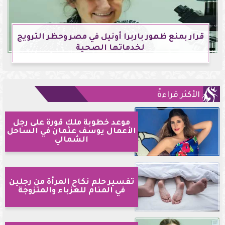
قرار بمنع ظهور باربرا أونيل في مصر وحظر الترويج
لخدماتها الصحية
الأكثر قراءةً
موعد خطوبة ملك قورة على رجل
الأعمال يوسف عثمان في الساحل
الشمالي
تفسير حلم نكاح المرأة من رجلين
في المنام للعزباء والمتزوجة