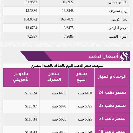
100 ين يابانى
31.8927
31.9665
ريال سعودى
13.3548
13.3836
دينار كويتى
163.7071
164.0872
درهم اماراتى
13.6475
13.6784
اليوان الصينى
7.2683
7.2837
أسعار الذهب
متوسط سعر الذهب اليوم بالصاغة بالجنيه المصري
سعر
سعر
بالدولار
الوحدة والعيار
البيع
الشراء
الأمريكي
سعر ذهب 24
6430 جنيه
6405 جنيه
$135.24
سعر ذهب 22
5895 جنيه
5870 جنيه
$123.97
سعر ذهب 21
5625 جنيه
5605 جنيه
$118.34
سعر ذهب 18
4820 جنيه
4805 جنيه
$101.43