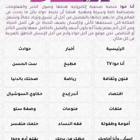
أنا حوا
منصة صحفية إلكترونيه هدفها وصول الخبر والمعلومات
بمصداقية تامة وسرعة ومهنية. هدفنا أن نحيط حواء بكل ما يحدث فى
العالم وكل ما يهم حياتها بالتفصيل من أجل أن تشرق وتزداد جمالاً وتشغل
المكانة التى تستحقها كأنثى وكإنسان يضيف للحياة بل هى أصل الحياة.
ومن أجل آدم يعلم يقيناً أنه يكون أسعد وأفضل بالتكامل معها وليس التأخر
أو التناقض. نحن موقع من أجل حواء وآدم من أجل الإنسان الناطق بالعربية
فى كل مكان.
الرئيسية
أخبار
حوادث
أنا حوا TV
مطبخ
ست الحسن
فنون وثقافة
رياضة
صحتك بالدنيا
اقتصاد
أندر إيدج
حكاوي السوشيال
ملفات
منوعات
وصفة ستو
أمومة وطفولة
فقه النساء
حلمك متفسر
اسألي وأنا أجاوبك
حظك من برجك
بقلم آدم وحوا